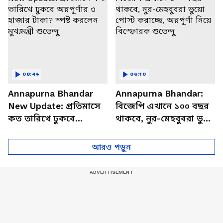
08:44
06:10
Annapurna Bhandar
Annapurna Bhandar:
New Update: প্রতিমাসে
বিজেপি এখানে ১০০ বছর
কত তারিখে ঢুকবে
থাকবে, নুর-মেহবুবরা ভুয়ো
অন্নপূর্ণার ৩ হাজার টাকা?
পোস্ট করাচ্ছে, অন্নপূর্ণা
স্পষ্ট করলেন মুখ্যমন্ত্রী
নিয়ে বিস্ফোরক শুভেন্দু
আরও পড়ুন
শুভেন্দু