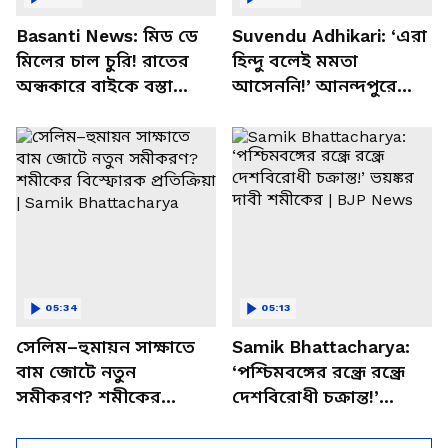
Basanti News: মিড ডে
Suvendu Adhikari: ‘এরা
মিলের চাল চুরি! রাতের
হিন্দু বলেই মমতা
অন্ধকারে বাইকে বস্তা
আসেননি!’ আনন্দপুরে
পাচার, বাসন্তীতে স্কুল
মমতার না আসার কারণ
চত্বরে তাণ্ডব
খোলসা করলেন শুভেন্দু
05:34
05:13
সেলিম–হুমায়ন সাক্ষাতে
Samik Bhattacharya:
বাম জোটে নতুন
‘পশ্চিমবঙ্গের রন্ধ্রে রন্ধ্রে
সমীকরণ? শমীকের
দেশবিরোধী চক্রান্ত!’
বিস্ফোরক প্রতিক্রিয়া |
ভয়ঙ্কর দাবী শমীকের |
Samik Bhattacharya
BJP News