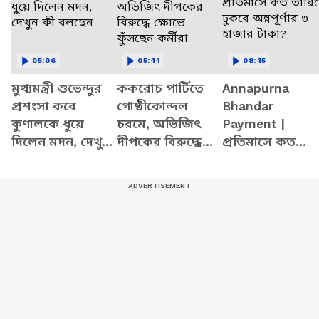
05:06
05:44
08:45
মুখ্যমন্ত্রী শুভেন্দুর
ককরোচ পার্টিতে
Annapurna
প্রশংসা করে
গোষ্ঠীকোন্দল
Bhandar
কুণালকে ধুয়ে
চরমে, অভিজিৎ
Payment |
দিলেন মদন, দেখুন
দীপকের বিরুদ্ধে
প্রতিমাসে কত
কী বলছেন
ক্ষোভে ফুঁসছেন
তারিখে ঢুকবে
কর্মীরা
অন্নপূর্ণার ৩ হাজা
টাকা?