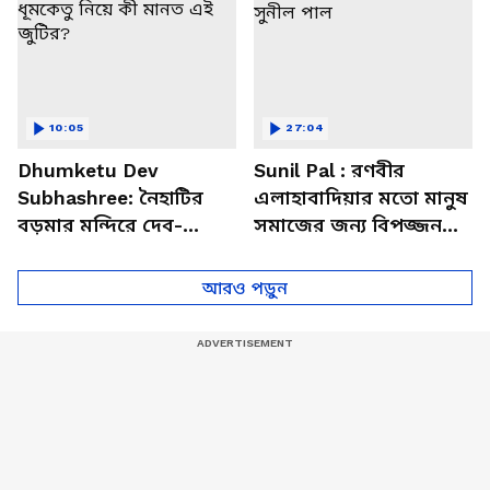
10:05
27:04
Dhumketu Dev
Sunil Pal : রণবীর
Subhashree: নৈহাটির
এলাহাবাদিয়ার মতো মানুষ
বড়মার মন্দিরে দেব-
সমাজের জন্য বিপজ্জনক :
শুভশ্রী, ধূমকেতু নিয়ে কী
সুনীল পাল
মানত এই জুটির?
আরও পড়ুন