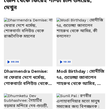
জেল থেকে ফিরেই পাল্টা চাল তনয়ের,
দেখুন
05:36
10:33
Dharmendra Demise:
Modi Birthday : মোদীজি
না ফেরার দেশে ধর্মেন্দ্র,
৭৫, শুভেচ্ছা জানালেন
শোকবার্তা বলিউড থেকে
শাহরুখ থেকে আমির, কী
রাজনৈতিক মহলের
বললেন?