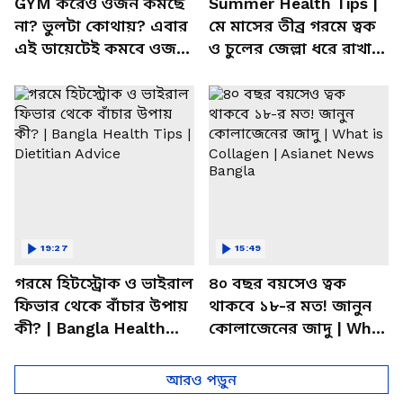
GYM করেও ওজন কমছে
Summer Health Tips |
না? ভুলটা কোথায়? এবার
মে মাসের তীব্র গরমে ত্বক
এই ডায়েটেই কমবে ওজন!
ও চুলের জেল্লা ধরে রাখার
| Summer Weight Gain
ম্যাজিক উপায়!
Problem | Diet
19:27
15:49
গরমে হিটস্ট্রোক ও ভাইরাল
৪০ বছর বয়সেও ত্বক
ফিভার থেকে বাঁচার উপায়
থাকবে ১৮-র মত! জানুন
কী? | Bangla Health
কোলাজেনের জাদু | What
Tips | Dietitian Advice
is Collagen | Asianet
News Bangla
আরও পড়ুন