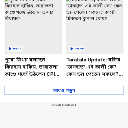
04:14
04:48
পুরো মিথ্যা বলছেন
Taratala Update: ববি'র
ফিরহাদ হাকিম, তারাতলা
'ডানহাত' এই কালী কে?
কাণ্ডে গর্জে উঠলেন CPIM
কেন ভয় পেতেন সকলে?
বিধায়ক
কতটা চিনতেন কুণাল
ঘোষ?
আরও পড়ুন