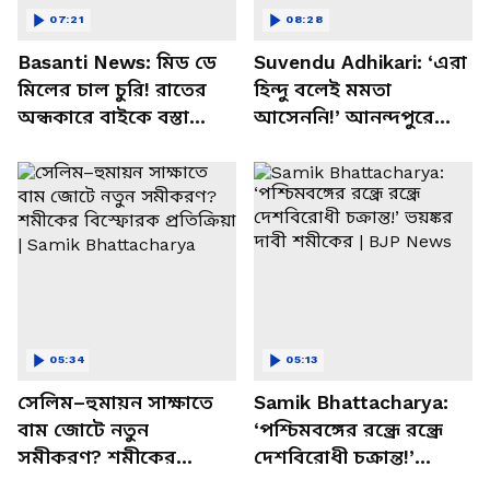
07:21
08:28
Basanti News: মিড ডে
Suvendu Adhikari: ‘এরা
মিলের চাল চুরি! রাতের
হিন্দু বলেই মমতা
অন্ধকারে বাইকে বস্তা
আসেননি!’ আনন্দপুরে
পাচার, বাসন্তীতে স্কুল
মমতার না আসার কারণ
চত্বরে তাণ্ডব
খোলসা করলেন শুভেন্দু
05:34
05:13
সেলিম–হুমায়ন সাক্ষাতে
Samik Bhattacharya:
বাম জোটে নতুন
‘পশ্চিমবঙ্গের রন্ধ্রে রন্ধ্রে
সমীকরণ? শমীকের
দেশবিরোধী চক্রান্ত!’
বিস্ফোরক প্রতিক্রিয়া |
ভয়ঙ্কর দাবী শমীকের |