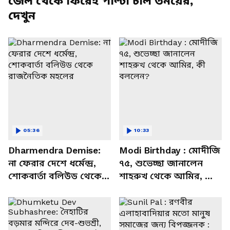
জেল থেকে ফিরেই পাল্টা চাল তনয়ের,
দেখুন
05:36
10:33
Dharmendra Demise:
Modi Birthday : মোদীজি
না ফেরার দেশে ধর্মেন্দ্র,
৭৫, শুভেচ্ছা জানালেন
শোকবার্তা বলিউড থেকে
শাহরুখ থেকে আমির, কী
রাজনৈতিক মহলের
বললেন?