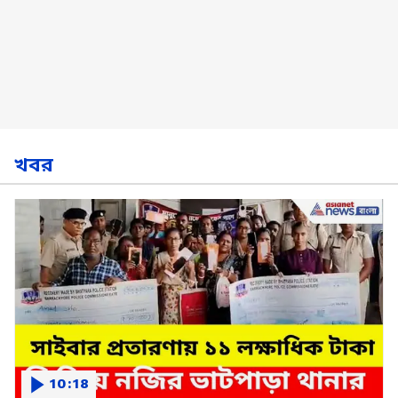
খবর
10:18