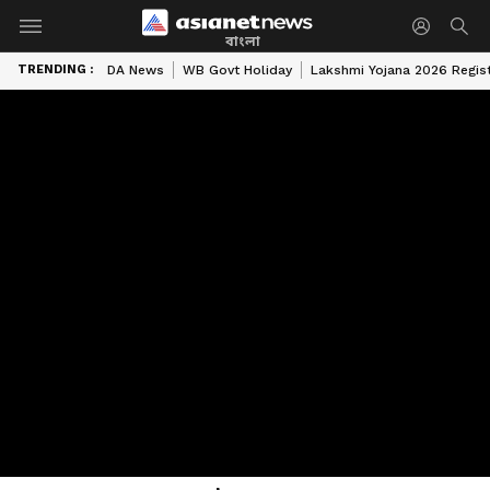
বাংলা
TRENDING :
DA News
WB Govt Holiday
Lakshmi Yojana 2026 Regist