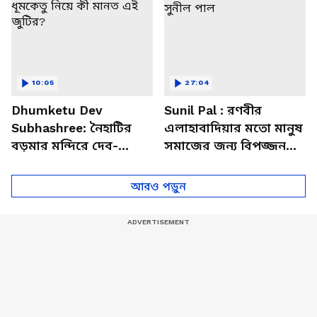
10:05
27:04
Dhumketu Dev
Sunil Pal : রণবীর
Subhashree: নৈহাটির
এলাহাবাদিয়ার মতো মানুষ
বড়মার মন্দিরে দেব-
সমাজের জন্য বিপজ্জনক :
শুভশ্রী, ধূমকেতু নিয়ে কী
সুনীল পাল
মানত এই জুটির?
আরও পড়ুন