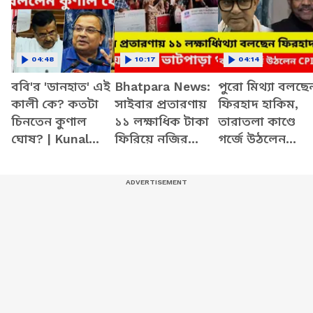
04:48
10:17
04:14
ববি'র 'ডানহাত' এই
Bhatpara News:
পুরো মিথ্যা বলছে
কালী কে? কতটা
সাইবার প্রতারণায়
ফিরহাদ হাকিম,
চিনতেন কুণাল
১১ লক্ষাধিক টাকা
তারাতলা কাণ্ডে
ঘোষ? | Kunal
ফিরিয়ে নজির
গর্জে উঠলেন
Ghosh | Firhad
ভাটপাড়া থানার
CPIM বিধায়ক
Hakim | Taratala
| Suvendu