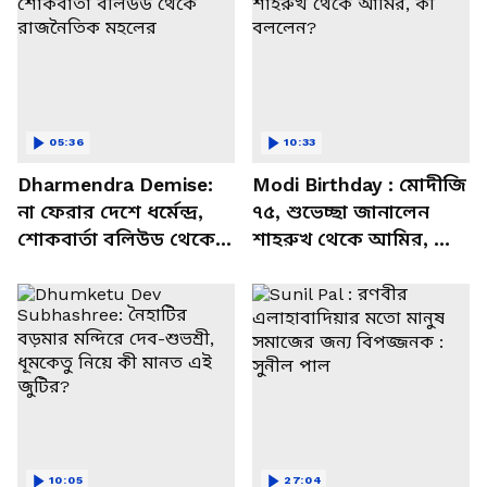
05:36
10:33
Dharmendra Demise:
Modi Birthday : মোদীজি
না ফেরার দেশে ধর্মেন্দ্র,
৭৫, শুভেচ্ছা জানালেন
শোকবার্তা বলিউড থেকে
শাহরুখ থেকে আমির, কী
রাজনৈতিক মহলের
বললেন?
10:05
27:04