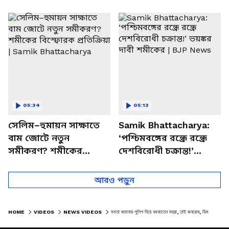
পাচার, বাসন্তীতে স্কুল
মমতার না আসার কারণ
চত্বরে তাণ্ডব
খোলসা করলেন শুভেন্দু
05:34
05:13
সেলিম–হুমায়ন সাক্ষাতে
Samik Bhattacharya:
বাম জোটে নতুন
‘পশ্চিমবঙ্গের রন্ধ্রে রন্ধ্রে
সমীকরণ? শমীকের
দেশবিরোধী চক্রান্ত!’
বিস্ফোরক প্রতিক্রিয়া |
ভয়ঙ্কর দাবী শমীকের |
Samik Bhattacharya
BJP News
আরও পড়ুন
HOME
VIDEOS
NEWS VIDEOS
মমতা জমানায় পুলিশ দিয়ে ধমকাতেন মহুয়া, তাই জনরোষ, ডিম কাণ্ডে মনে করালেন কেয়া | KEYA ON MAHUA