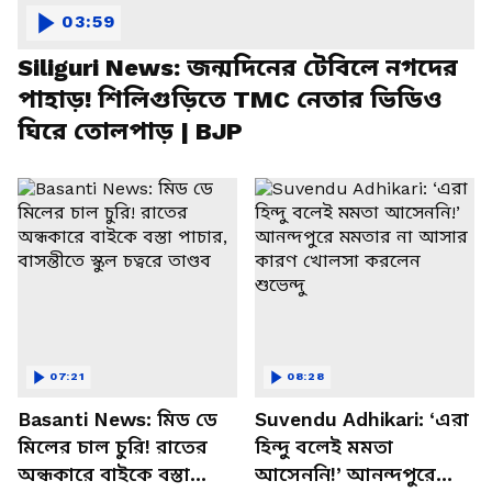
03:59
Siliguri News: জন্মদিনের টেবিলে নগদের
পাহাড়! শিলিগুড়িতে TMC নেতার ভিডিও
ঘিরে তোলপাড় | BJP
07:21
08:28
Basanti News: মিড ডে
Suvendu Adhikari: ‘এরা
মিলের চাল চুরি! রাতের
হিন্দু বলেই মমতা
অন্ধকারে বাইকে বস্তা
আসেননি!’ আনন্দপুরে