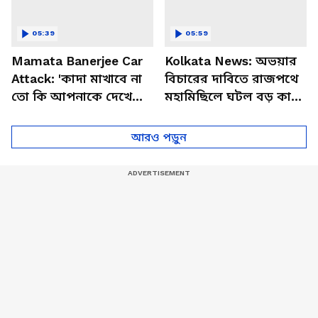
05:39
05:59
Mamata Banerjee Car
Kolkata News: অভয়ার
Attack: 'কাদা মাখাবে না
বিচারের দাবিতে রাজপথে
তো কি আপনাকে দেখে
মহামিছিলে ঘটল বড় কাণ্ড!
ফুল ছুঁড়বে?' হালিশহর
ভাইরাল ভিডিও
কাণ্ডে মমতাকে চরম জবাব
আরও পড়ুন
শুভেন্দুর!