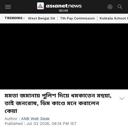
বাংলা
TRENDING :
West Bengal DA
7th Pay Commission
Kolkata School 
মমতা জমানায় পুলিশ দিয়ে ধমকাতেন মহুয়া,
তাই জনরোষ, ডিম কাণ্ডে মনে করালেন
কেয়া
Author :
ANB Web Desk
Published :
Jul 02 2026, 06:14 PM IST