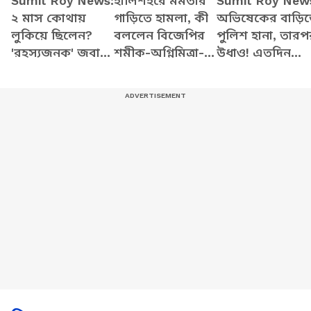
Sumit Roy News:
হালিশহরে মমতার
Sumit Roy New
২ মাস কোথায়
গাড়িতে হামলা, কী
অভিষেকের বাড়ি
লুকিয়ে ছিলেন?
বললেন বিজেপির
পুলিশ হানা, তারপ
'রহস্যজনক' জবাব
শমীক-অগ্নিমিত্রা-
উধাও! এতদিন
দিলেন সুমিত রায়!
নিশীথরা?
কোথায় লুকিয়ে
ছিলেন সুমিত?