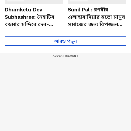
Dhumketu Dev
Sunil Pal : রণবীর
Subhashree: নৈহাটির
এলাহাবাদিয়ার মতো মানুষ
বড়মার মন্দিরে দেব-
সমাজের জন্য বিপজ্জনক :
শুভশ্রী, ধূমকেতু নিয়ে কী
সুনীল পাল
মানত এই জুটির?
আরও পড়ুন