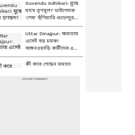
Dutta on Abhishek
Suvendu Adhikari: মুছে
যাবে তৃণমূল? ভাইপোকে
'শেষ' হুঁশিয়ারি শুভেন্দুর!
দেখুন কী বললেন?
Uttar Dinajpur: ক্ষমতায়
এসেই বড় চমক!
অঙ্গনওয়াড়ি কর্মীদের ৫
হাজার টাকা বৃদ্ধি,
মুখ্যমন্ত্রীকে ধন্যবাদে
কী করে গেছেন মমতা!
মিষ্টিমুখ
উচ্চশিক্ষা নিয়ে
বিধানসভায় বিস্ফোরণ!
কী রয়েছে সেই ফাইলে? |
Bengal Education
Kunal Ghosh:
বিধানসভার হইচইয়ের
আসল রহস্য ফাঁস! মুখ
খুলে সব জানালেন
মমতাপন্থী কুণাল
Education Minister:
কী করে গেছেন মমতা!