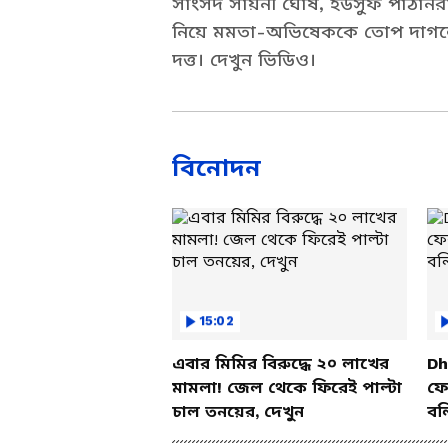
সাংসদ সায়নী ঘোষ, ইউসুফ পাঠানরাও
নিয়ে মমতা-অভিষেককে তোপ দাগলেন দ
দত্ত। দেখুন ভিডিও।
বিনোদন
15:02
এবার মিমির বিরুদ্ধে ২০ লাখের
Dh
মামলা! জেল থেকে ফিরেই পাল্টা
ফের
চাল তনয়ের, দেখুন
বল