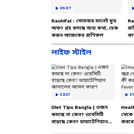
05:07
Rashifal : সোমবার মানেই মুড
Ra
অফ? গ্রহ বলছে অন্য কথা, চেক
রা
করুন আজকের রাশিফল
কা
বি
লাইফ স্টাইল
23:37
21
Diet Tips Bangla | ওজন
Healt
কমছে না কেন? ওবেসিটি
থেকে 
বাড়ছে কেন? ডায়াটেশিয়ান
করবেন
জানালেন আসল কারণ
Feve