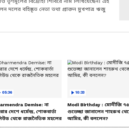
 তৃণমূলের বিদ্রোহী শিবিরে নাম লিখিয়েছেন। এই
লের বহিষ্কৃত নেতা তথা প্রাক্তন মুখপাত্র ঋজু
05:36
10:33
armendra Demise: না
Modi Birthday : মোদীজি ৭৫
ার দেশে ধর্মেন্দ্র, শোকবার্তা
শুভেচ্ছা জানালেন শাহরুখ থে
িউড থেকে রাজনৈতিক মহলের
আমির, কী বললেন?