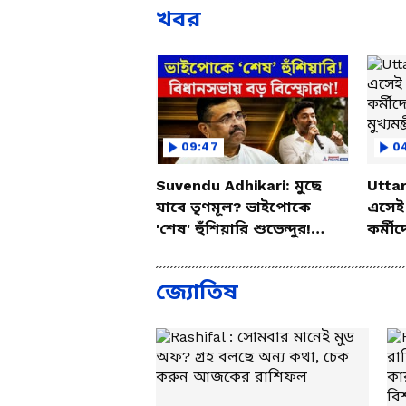
খবর
09:47
0
Suvendu Adhikari: মুছে
Uttar
যাবে তৃণমূল? ভাইপোকে
এসেই 
'শেষ' হুঁশিয়ারি শুভেন্দুর!
কর্মীদ
দেখুন কী বললেন?
মুখ্যমন
জ্যোতিষ