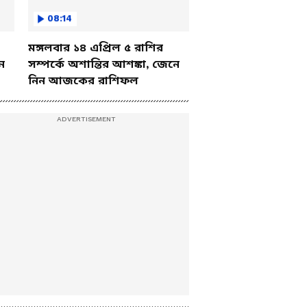
08:14
মঙ্গলবার ১৪ এপ্রিল ৫ রাশির
ে
সম্পর্কে অশান্তির আশঙ্কা, জেনে
নিন আজকের রাশিফল