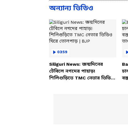
অন্যান্য ভিডিও
03:59
Siliguri News: জন্মদিনের
Ba
টেবিলে নগদের পাহাড়!
চা
শিলিগুড়িতে TMC নেতার ভিডিও
বস্
ঘিরে তোলপাড় | BJP
তাণ