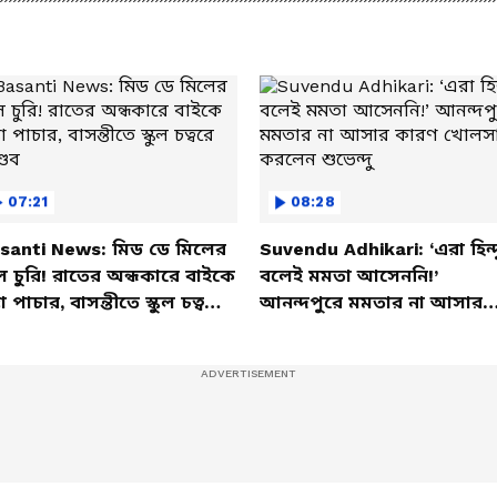
07:21
08:28
santi News: মিড ডে মিলের
Suvendu Adhikari: ‘এরা হিন্দ
ল চুরি! রাতের অন্ধকারে বাইকে
বলেই মমতা আসেননি!’
তা পাচার, বাসন্তীতে স্কুল চত্বরে
আনন্দপুরে মমতার না আসার
্ডব
কারণ খোলসা করলেন শুভেন্দু