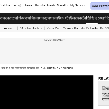
Prabha
Telugu
Tamil
Bangla
Hindi
Marathi
MyNation
Add Prefer
খবর
ভারত
পশ্চিমবঙ্গ
বিনোদন
ব্যবসা
লাইফ স্টাইল
ফোটো
ভিডিও
জ্যোত
Commission
DA Hike Update
Veda Zelio Yakuza Komaki EV Under Rs 50
্সার, কেটে বাদ না দিলে দলটা বাঁচবে না, বিস্ফোরক ঋজু | RIJU DUTTA ON ABHISHEK
RELA
NO