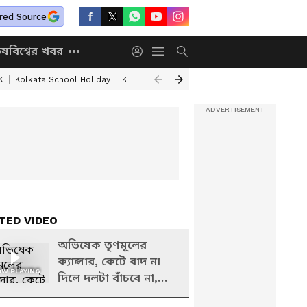
red Source
িষ
বিশ্বের খবর
K
Kolkata School Holiday
Kolkata Weather Update
West Bengal Wea
TED VIDEO
অভিষেক তৃণমূলের
ক্যান্সার, কেটে বাদ না
W PLAYING
দিলে দলটা বাঁচবে না,
বিস্ফোরক ঋজু | Riju