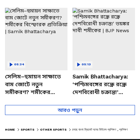
পাচার, বাসন্তীতে স্কুল
মমতার না আসার কারণ
চত্বরে তাণ্ডব
খোলসা করলেন শুভেন্দু
05:34
05:13
সেলিম–হুমায়ন সাক্ষাতে
Samik Bhattacharya:
বাম জোটে নতুন
‘পশ্চিমবঙ্গের রন্ধ্রে রন্ধ্রে
সমীকরণ? শমীকের
দেশবিরোধী চক্রান্ত!’
বিস্ফোরক প্রতিক্রিয়া |
ভয়ঙ্কর দাবী শমীকের |
Samik Bhattacharya
BJP News
আরও পড়ুন
HOME
SPORTS
OTHER SPORTS
চলছে বাংলা ক্রিকেট দলের ফিটনেস প্রশিক্ষণ , প্রশিক্ষণ দিচ্ছেন কোচ লক্ষ্মীরতন শুক্লা