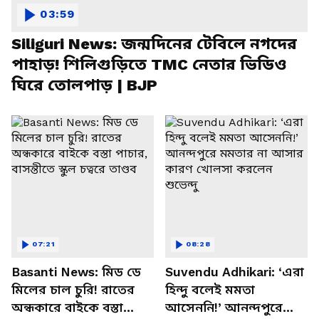
03:59
Siliguri News: জন্মদিনের টেবিলে নগদের
পাহাড়! শিলিগুড়িতে TMC নেতার ভিডিও
ঘিরে তোলপাড় | BJP
07:21
08:28
Basanti News: মিড ডে
Suvendu Adhikari: ‘এরা
মিলের চাল চুরি! রাতের
হিন্দু বলেই মমতা
অন্ধকারে বাইকে বস্তা
আসেননি!’ আনন্দপুরে