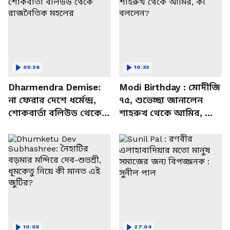
05:36
10:33
Dharmendra Demise:
Modi Birthday : মোদীজি
না ফেরার দেশে ধর্মেন্দ্র,
৭৫, শুভেচ্ছা জানালেন
শোকবার্তা বলিউড থেকে
শাহরুখ থেকে আমির, কী
রাজনৈতিক মহলের
বললেন?
10:05
27:04