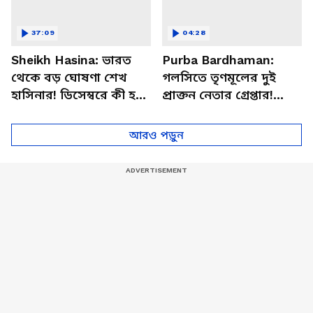
37:09
04:28
Sheikh Hasina: ভারত
Purba Bardhaman:
থেকে বড় ঘোষণা শেখ
গলসিতে তৃণমূলের দুই
হাসিনার! ডিসেম্বরে কী হতে
প্রাক্তন নেতার গ্রেপ্তার!
চলেছে? পদত্যাগ করবেন
থানার সামনেই উঠল 'চোর
তারেক?
চোর' স্লোগান
আরও পড়ুন