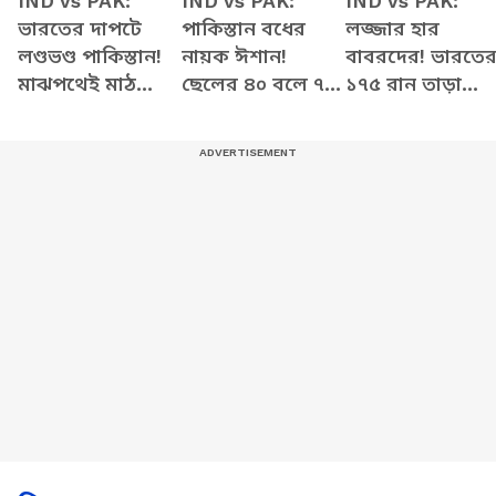
IND vs PAK:
IND vs PAK:
IND vs PAK:
ভারতের দাপটে
পাকিস্তান বধের
লজ্জার হার
লণ্ডভণ্ড পাকিস্তান!
নায়ক ঈশান!
বাবরদের! ভারতে
মাঝপথেই মাঠ
ছেলের ৪০ বলে ৭৭
১৭৫ রান তাড়া
ছেড়ে পালাল
রানের ইনিংসে
করতে গিয়ে
পাকিস্তানিরা! দেখুন
গর্বিত বাবা-মা, কী
খড়কুটোর মতো
বললেন কোচ?
উড়ে গেল পাকিস্তা