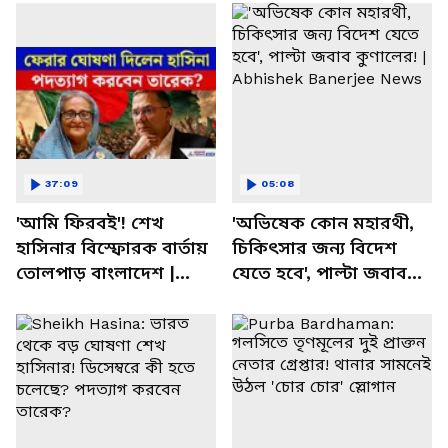
37:09
05:08
'আমি ফিরবই'! শেখ
'অভিষেক কোন মহারথী,
হাসিনার বিস্ফোরক বার্তায়
চিকিৎসার জন্য বিদেশ
তোলপাড় বাংলাদেশ |
যেতে হবে', পাল্টা জবাব
Sheikh Hasina |
কুণালের! | Abhishek
Bangladesh News
Banerjee News