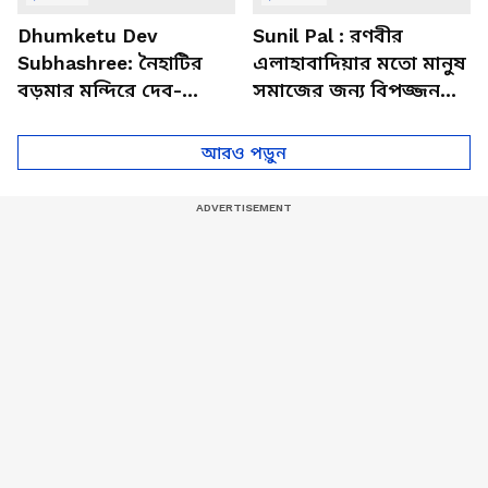
Dhumketu Dev
Sunil Pal : রণবীর
Subhashree: নৈহাটির
এলাহাবাদিয়ার মতো মানুষ
বড়মার মন্দিরে দেব-
সমাজের জন্য বিপজ্জনক :
শুভশ্রী, ধূমকেতু নিয়ে কী
সুনীল পাল
মানত এই জুটির?
আরও পড়ুন