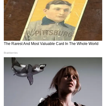
এই সকল পদ্ধতি পার করতে পারলে তবেই মিলবে
অন্নপূর্ণা ভাণ্ডারের টাকা। এদিকে আবার প্রশাসনের
দাবি, এবার থেকে DBT মাধ্যমে যাবে টাকা। সদ্য
এই নিয়মে এসেছে বড় বদল। এতে অনুদান
পাঠানোর ক্ষেত্রে স্বচ্ছতা বাড়াবে এবং একই ব্যক্তির
একাধিক অ্যাকাউন্টে টাকা যাওয়ার সমস্যা কমবে।
7
8
Image Credit :
Asianet News
রাজ্য প্রশাসন সূত্রে জানা গিয়েছে,এবার থেকে