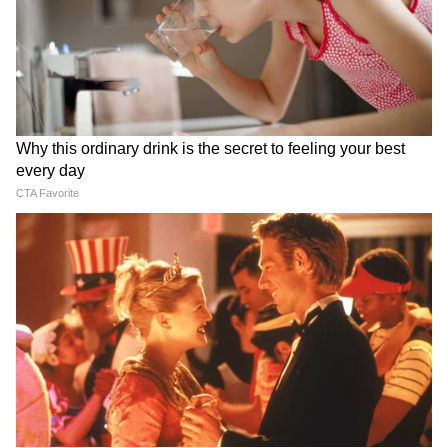
Image Credit :
AI PHOTE
যারা CAA যারা করেছেন তারা পেলেও
এসআইআর-র যাদের নাম কাটা গিয়েছে তারা
পাবেন না অন্নপূর্ণা ভাণ্ডারের টাকা। বলা হচ্ছে, SIR-
র চিহ্নিত মৃত, স্থানান্তরিত, অনুপস্থিতদের নাম বাদ
যাবে।
5
8