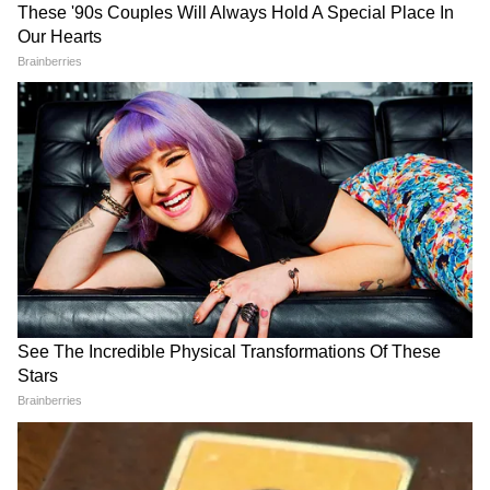
Image Credit :
Asianet News
লক্ষ্মীর ভাণ্ডার উপভোক্তা ও নতুন আবেদনকারীদের
মধ্যে যাঁদের আবেদন গৃহীত হবে তারাই পাবেন এই
টাকা। এছাড়া, এসআইআর-র ট্রাইব্যুনালে
আবেদনকারীরাও এই প্রকল্পের সুবিধা পাবেন।
সিএএ-তে আবেদনকারীরাও টাকা পাবেন। তবে,
ব্যাঙ্কের সঙ্গে আধার লিঙ্ক না থাকলে মিলবে না
টাকা।
6
8
Image Credit :
AI PHOTE