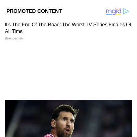
Image Credit :
Ai Photo
এতদিন ধরে মমতা সরকার দিত ১৫০০ টাকা করে
লক্ষ্মীর ভাণ্ডার। এখন প্রশ্ন হল সেই সকল লক্ষ্মীর
ভাণ্ডার গ্রাহকরাই কি পাবেন অন্নপূর্ণা ভাণ্ডার?
এদিকে আবার নতুন সরকারের পক্ষ থেকে বলা
হয়েছে ভেরিফিকেশনের পরই দেওয়া হবে অন্নপূর্ণা
ভাণ্ডার। জেনে নিন কীভাবে হবে ভেরিফিকেশন?