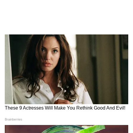
মিলবে ভাতার ফর্ম?
5
7
Image Credit :
X
শোনা যাচ্ছে, যুবশক্তি ভাতা পেতে হলে নতুন করে
বানাতে হবে যুবশক্তি ভরসা কার্ড। আর তা বানানো
যাবে ঘরে বসেই। শীঘ্রই চালু হবে অনলাইন
পোর্টাল। সেখানে মিলবে এই সুবিধা।