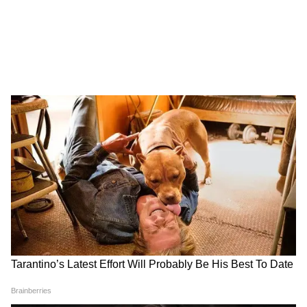
Image Credit :
X.com
এদিকে এতদিন মমতা সরকারের আমলে রাজ্য়ে
চালু করেছিল লক্ষ্মীর ভাণ্ডার, বার্ধক্য ভাতা, বিধবা
ভাতা, কন্যাশ্রী, যুবশ্রী, যুবসাথীর মতো নানান
প্রকল্প। এই ভাতাগুলোর মধ্যে সব থেকে জনপ্রিয়
ছিল লক্ষ্মীর ভাণ্ডার। যা ২১ থেকে ৬০ বছর বয়সী
মহিলারা পেতেন। এই সকল ভাতা চালু করার সময়
৫০০ টাকা দেওয়া হত। পরে এই ভাতা বেড়ে হয়
১০০০ টাকা। আর চলতি ফেব্রুয়ারিতে তা বেড়ে হয়
১৫০০ টাকা। ফেব্রুয়ারিতে এই ভাতার পরিমাণ
বৃদ্ধির সঙ্গে তৃণমূল সরকার বেকার ভাতা চালু
করেছিলেন।