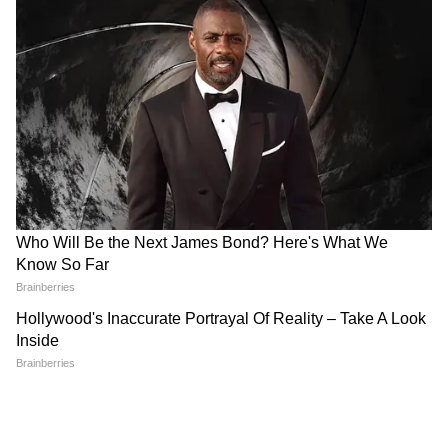
4
7
Image Credit :
X
এদিকে বিজেপি সরকার ক্ষমতায় আসার আগে
থেকে যুবশক্তি প্রকল্পের কথা ঘোষণা করেছিল।
মাসে মাসে ৩ হাজার করে বেকার যুবক-যুবতিদের
দেওয়ার কথা বলা হয়েছিল। জানা যাচ্ছে ১ জুন
থেকে মিলবে এই যুবশক্তি প্রকল্পের টাকা। এখন প্রশ্ন
হল তাহলে আবেদন করতে হবে নতুন করে?নাকি
পুরনো আবেদনকারীরাই পাবেন ভাতা? কোথায়