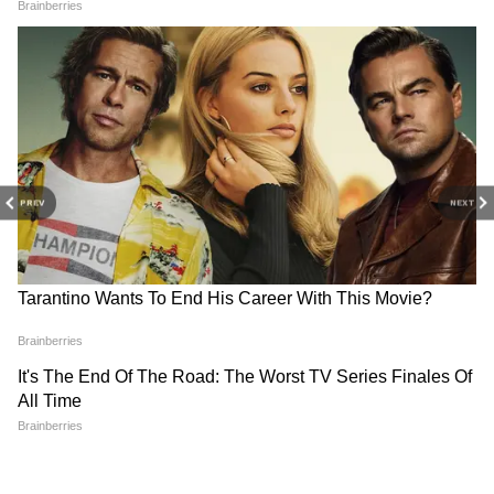
Related Articles
PREV
NEXT
ভাতা বৃদ্ধি থেকে চিংড়িঘাটা মেট্রোর কাজ শুরু - এই
সাত দিনে কী কী অ্যাকশন নিল বিজেপি
DA: সরকারি কর্মীদের জন্য বড় দিন! আজ মন্ত্রিসভার
বৈঠকে মহার্ঘ ভাতা নিয়ে চূড়ান্ত সিদ্ধান্ত শুভেন্দুর?
3
7