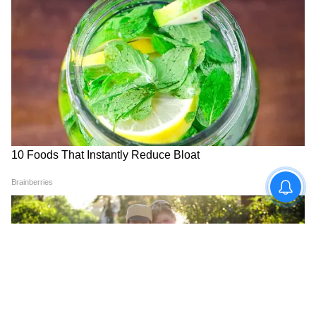
6
7
Image Credit :
AI
আপনার বয়সের শংসাপত্র, শিক্ষাগত যোগ্যতা অর্থাৎ
মাধ্যমিক বা সমতুল্য পাসের সার্টিফিকেট, স্থায়ী
বাসিন্দা বা নাগরিকত্বের সার্টিফিকেট, ব্যাঙ্ক
অ্যাকাউন্টের ডিটেলস জমা দিতে হবে।
7
7