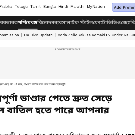
Prabha
Telugu
Tamil
Bangla
Hindi
Marathi
MyNation
Add Prefer
খবর
ভারত
পশ্চিমবঙ্গ
বিনোদন
ব্যবসা
লাইফ স্টাইল
ফোটো
ভিডিও
জ্যোত
Commission
DA Hike Update
Veda Zelio Yakuza Komaki EV Under Rs 50
দ্রুত সেড়ে নিন এই কাজ, না-হলে বাতিল হতে পারে আপনার অ্যাকাউন্ট
র্ণা ভাণ্ডার পেতে দ্রুত সেড়ে
লে বাতিল হতে পারে আপনার