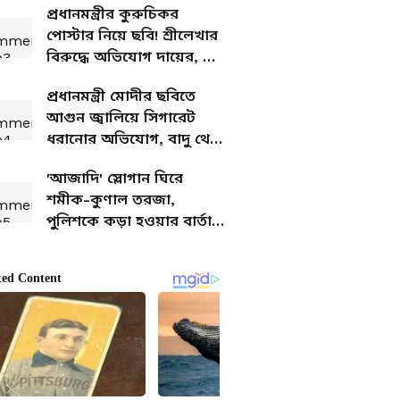
প্রধানমন্ত্রীর কুরুচিকর
পোস্টার নিয়ে ছবি! শ্রীলেখার
বিরুদ্ধে অভিযোগ দায়ের, কী
বললেন অভিনেত্রী
প্রধানমন্ত্রী মোদীর ছবিতে
আগুন জ্বালিয়ে সিগারেট
ধরানোর অভিযোগ, বাদু থেকে
গ্রেফতার যুবক!
'আজাদি' স্লোগান ঘিরে
শমীক-কুণাল তরজা,
পুলিশকে কড়া হওয়ার বার্তা
বিজেপি নেতার