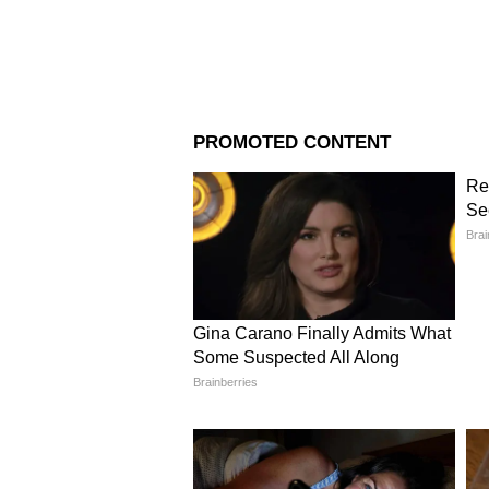
5
Image Credit :
Chatgpt
এর আগে মমতা সরকার এই রাজ্য়ে চাল
সময় রাজ্যের মহিলারা পেতেন ৫০০ 
চলতি ফেব্রুয়ারিতে তা বেড়ে হয় ১৫০