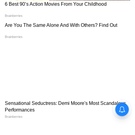
West Bengal News (পশ্চিমবঙ্গের খবর): Read In
depth coverage of West Bengal News Today
in Bengali including West Bengal Political,
Education, Crime, Weather and Common
man issues news at Asianet News Bangla.
ABOUT THE AUTHOR