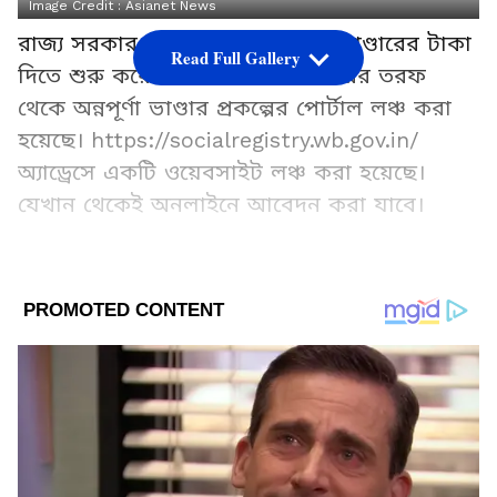
Image Credit :
Asianet News
রাজ্য সরকার ৩ জুন থেকে অন্নপূর্ণা ভাণ্ডারের টাকা
Read Full Gallery
দিতে শুরু করেছে। পশ্চিমবঙ্গ সরকারের তরফ
থেকে অন্নপূর্ণা ভাণ্ডার প্রকল্পের পোর্টাল লঞ্চ করা
হয়েছে। https://socialregistry.wb.gov.in/
অ্যাড্রেসে একটি ওয়েবসাইট লঞ্চ করা হয়েছে।
যেখান থেকেই অনলাইনে আবেদন করা যাবে।
Add Asianetnews Bangla as a Preferred
Source
2
6