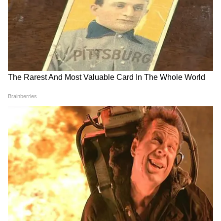
করা হচ্ছে। তাতে সময় লাগছে। আবেদন করার
পরেও আপনার টাকা না ঢুকলে চিন্তার কোনও
কারণ নেই।
6
6
Image Credit :
StockPhoto
আবেদন সরকারি পোর্টালে আপলোড হওয়ার পরে
ভেরিফিকেশন হবে। সেই সব প্রক্রিয়া শেষ হলেই
টাকা ছেড়ে দেওয়া হবে সরকারের তরফে।
LATEST VIDEOS