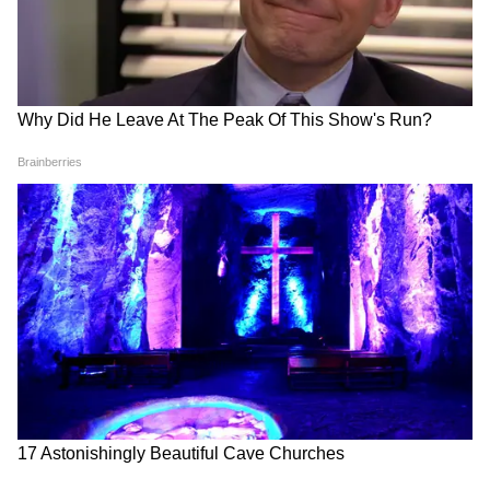
Image Credit :
Asianet News
এছাড়াও, অফলাইনে পঞ্চায়েত, পুরসভা, বিডিও
অফিস থেকেও আবেদন করা যাচ্ছে। যারা বাইরে
বেরিয়ে আবেদন করতে পারবেন না, অনলাইন
আবেদনও করতে পারবেন না, তাঁদের জন্য বাড়িতে
সাহায্য়কারী পাঠিয়ে ফর্ম ফিলআপ করে দেওয়া
হবে। আগামী তিন মাস ধরে ফর্ম ফিলআপ চলবে।