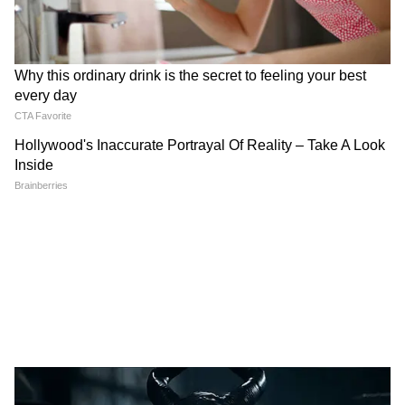
হাজার টাকা করে ট্রান্সফার হবে। আর দিন না এই
টাকা ঢুকছে ততদিন চালু থাকবে লক্ষ্মীর ভাতা।
4
5
Image Credit :
Chatgpt
অর্থাৎ আপাতত মিলবে লক্ষ্মীর ভাণ্ডারের ১৫০০
টাকা। তারপর অন্নপূর্ণা প্রকল্পের আবেদন প্রক্রিয়া
সম্পন্ন হলে মিলবে ৩ হাজার টাকা। ১ জুন থেকে
ডিবিটি-র মাধ্যমে সরকার পাঠাবে টাকা।