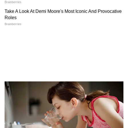
প্রক্রিয়া
Annapurna Bhandar: আজ থেকে শুরু হচ্ছে
অন্নপূর্ণা ভাণ্ডারের ফর্ম ফিলআপ, ভাতা পেতে কী
করণীয়, জানালেন খোদ মুখ্যমন্ত্রী
3
5
Image Credit :
Asianet News
মুখ্যমন্ত্রী বলেন, বুধবার বিকেলে নবান্ন থেকে তিনি
ও অগ্নিমিত্রা পল ফর্ম প্রকাশ করবেন। এনরোলমেন্ট
যত তাড়াতাড়ি করবেন, তত দ্রুত বেনিফিট নিলবে।
অন্নপূর্ণা যোজনার প্রক্রিয়া আজ থেকে শুরু হবে।
যেমন যেমন ফর্ম ফিলআপ হবে, তেমন তেমন ৩