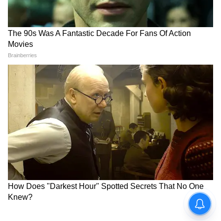
West Bengal News (পশ্চিমবঙ্গের খবর): Read In
depth coverage of West Bengal News Today
in Bengali including West Bengal Political,
Education, Crime, Weather and Common
man issues news at Asianet News Bangla.
ABOUT THE AUTHOR