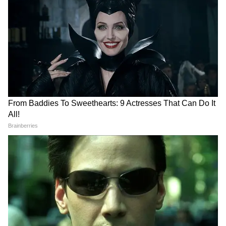
5
5
Image Credit :
Chatgpt
ক্ষমতায় আসার আগে বিজেপি সরকার প্রতিশ্রুতি
দিয়েছিল রাজ্যের মহিলাদের দেওয়া হবে অন্নপূর্ণা
ভাণ্ডার। সেই মতো জুন থেকে দেওয়া হবে টাকা।
এদিকে এতদিন ধরে চালু থাকা কোনও ভাতাই বন্ধ
হবে না বলে জানিয়েছে বিজেপি সরকার। বিশেষ
করে, আপাতত যতদিন না অন্নপূর্ণা ভাণ্ডার চালু হয়,
ততদিন রাজ্যের মহিলারা পাবেন লক্ষ্মীর ভাণ্ডার।
LATEST VIDEOS