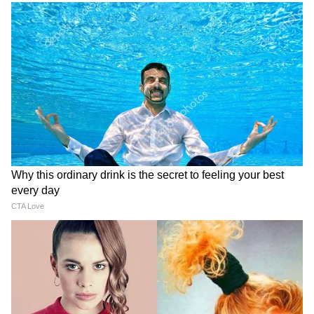
Image Credit :
Asianet News
তবে, এখনই মিলবে না অন্নপূর্ণা ভাণ্ডারের ৩ হাজার।
এই ভাতা দেওয়ার নিয়মে এসেছে বদল। মিলল
এমনই ইঙ্গিত। আপাতত চলবে লক্ষ্মীর ভাণ্ডার।
প্রসঙ্গত, মমতা সরকার চালু করেছিল এই লক্ষ্মীর
ভাণ্ডার। যার দ্বারা সাধারণ জাতির মহিলার মাসে
পেতেন ১৫০০ টাকা। তপশিলি মহিলারা পেতেন
১৭০০ টাকা