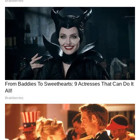
Mahua Moitra: 'বিপ্লবীরা
'কেউ তৃণমূলীদের দলে নিলে সে
বুলেটের সামনে বুক পেতে দেন,
সাসপেন্ড হবে', বিজেপি নেতাদের
ডিমে ভয় কেন?' মহুয়া মৈত্রকে
কড়া বার্তা দিলীপের
ভর্ৎসনা সুপ্রিম কোর্টের
Yuva Shakti: পুজোর আগেই
অন্নপূর্ণা যোজনা নিয়ে প্রশ্ন তুলে
পোর্টাল চালু! বেকার ভাতার
শুভেন্দুকে আক্রমণ কুণালের,
৩০০০ ও ২০০০ টাকা কবে ঢুকবে?
দেখুন কী বলছেন