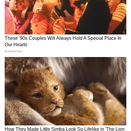
বড় আপডেট
LATEST VIDEOS
Dilip Ghosh: 'কেউ তৃণমূলীদের দলে নিলে
সে সাসপেন্ড হবে', বিজেপি নেতাদের কড়া
বার্তা দিলীপের
Suvendu Adhikari: ভবানীপুরের গুরুদ্বারে
গিয়ে বড় কথা মুখ্যমন্ত্রী শুভেন্দুর, হৃদয়
ছুঁলেন শিখদের