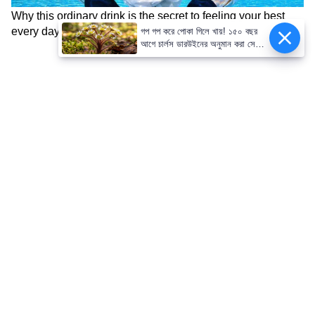
গপ গপ করে পোকা গিলে খায়! ১৫০ বছর
আগে চার্লস ডারউইনের অনুমান করা সেই
আজব গাছের সন্ধান পেলেন বিজ্ঞানীরা