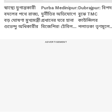
স্বাস্থ্যে যুগান্তকারী
Purba Medinipur:
Dubrajpur: বিপদ
বদলের পথে রাজ্য,
দুর্নীতির অভিযোগে
বুঝে TMC
বড় ঘোষণা মুখ্যমন্ত্রী
প্রধানের ঘরে হানা
কাউন্সিলর
শুভেন্দু অধিকারীর
বিজেপির! টেবিল
পলাতক! তৃণমূলে
চাপড়ে চলে তুমুল
'ধনু মাস্টার'কেই
বিক্ষোভ
জুতোপেটা, বেধড়
মার!