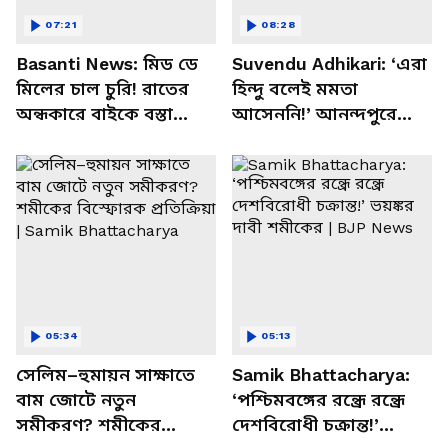
07:21
08:28
Basanti News: মিড ডে
Suvendu Adhikari: ‘এরা
মিলের চাল চুরি! রাতের
হিন্দু বলেই মমতা
অন্ধকারে বাইকে বস্তা
আসেননি!’ আনন্দপুরে
পাচার, বাসন্তীতে স্কুল
মমতার না আসার কারণ
চত্বরে তাণ্ডব
খোলসা করলেন শুভেন্দু
05:34
05:13
সেলিম–হুমায়ন সাক্ষাতে
Samik Bhattacharya:
বাম জোটে নতুন
‘পশ্চিমবঙ্গের রন্ধ্রে রন্ধ্রে
সমীকরণ? শমীকের
দেশবিরোধী চক্রান্ত!’