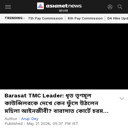
বাংলা
TRENDING :
7th Pay Commission
8th Pay Commission
DA Hike Up
Barasat TMC Leader: ধৃত তৃণমূল
কাউন্সিলরকে দেখে কেন ফুঁসে উঠলেন
মহিলা আইনজীবী? বারাসাত কোর্টে চরম
উত্তেজনা!
Author :
Arup Dey
Published :
May 21 2026, 05:37 PM IST