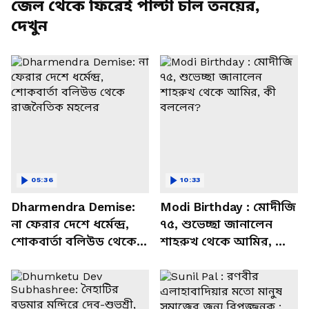
জেল থেকে ফিরেই পাল্টা চাল তনয়ের,
দেখুন
05:36
10:33
Dharmendra Demise:
Modi Birthday : মোদীজি
না ফেরার দেশে ধর্মেন্দ্র,
৭৫, শুভেচ্ছা জানালেন
শোকবার্তা বলিউড থেকে
শাহরুখ থেকে আমির, কী
রাজনৈতিক মহলের
বললেন?