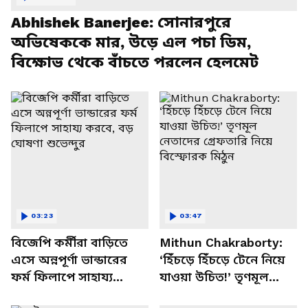
Abhishek Banerjee: সোনারপুরে
অভিষেককে মার, উড়ে এল পচা ডিম,
বিক্ষোভ থেকে বাঁচতে পরলেন হেলমেট
03:23
03:47
বিজেপি কর্মীরা বাড়িতে
Mithun Chakraborty:
এসে অন্নপূর্ণা ভান্ডারের
‘হিঁচড়ে হিঁচড়ে টেনে নিয়ে
ফর্ম ফিলাপে সাহায্য
যাওয়া উচিত!’ তৃণমূল
করবে, বড় ঘোষণা
নেতাদের গ্রেফতারি নিয়ে