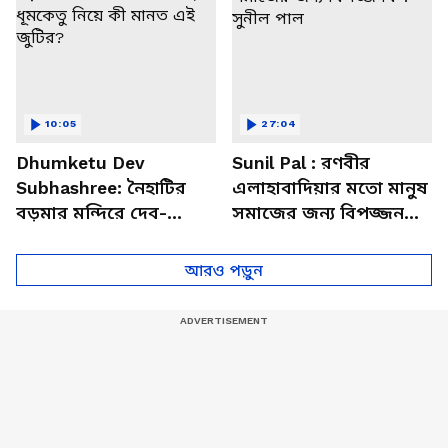
10:05
27:04
Dhumketu Dev
Sunil Pal : রণবীর
Subhashree: নৈহাটির
এলাহাবাদিয়ার মতো মানুষ
বড়মার মন্দিরে দেব-
সমাজের জন্য বিপজ্জনক :
শুভশ্রী, ধূমকেতু নিয়ে কী
সুনীল পাল
মানত এই জুটির?
আরও পড়ুন