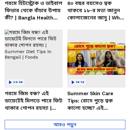
গরমে হিটস্ট্রোক ও ভাইরাল
৪০ বছর বয়সেও ত্বক
ফিভার থেকে বাঁচার উপায়
থাকবে ১৮-র মত! জানুন
কী? | Bangla Health
কোলাজেনের জাদু | What
Tips | Dietitian Advice
is Collagen | Asianet
News Bangla
20:46
18:16
গরমে জিম বন্ধ? এই
Summer Skin Care
ডায়েটেই মিলতে পারে ফিট
Tips: রোদে পুড়ে ত্বক
থাকার গোপন রহস্য! |
কালো হচ্ছে? এই
Summer Diet Tips in
খাবারগুলো খেলেই ফিরবে
Bengali | Foods
জেল্লা!
আরও পড়ুন