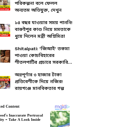
পরিকল্পনা বলে ফেলল
অন্যতম অভিযুক্ত, দেখুন
১৫ বছর যাওয়ার সময় পাননি!
বারুইপুর কাণ্ড নিয়ে মমতাকে
ধুয়ে দিলেন মন্ত্রী অগ্নিমিত্রা
Shitalpati: ‘জিআই’ তকমা
পাওয়া কোচবিহারের
শীতলপাটির প্রচারে সরকারি
উদ্যোগ, চাষি-শিল্পীদের মুখে
অন্নপূর্ণার ৩ হাজার টাকা
হাসি
প্রতিবেশীকে দিয়ে নজির!
রায়গঞ্জে মানবিকতার গল্প