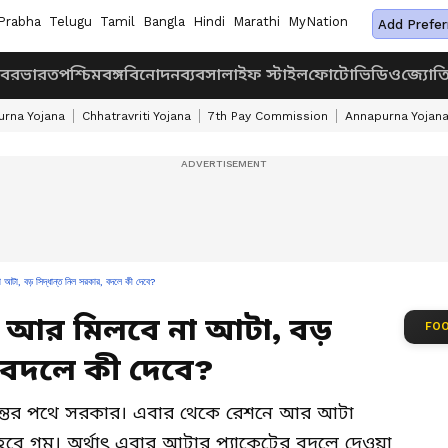
Prabha
Telugu
Tamil
Bangla
Hindi
Marathi
MyNation
Add Prefer
খবর
ভারত
পশ্চিমবঙ্গ
বিনোদন
ব্যবসা
লাইফ স্টাইল
ফোটো
ভিডিও
জ্যোত
rna Yojana
Chhatravriti Yojana
7th Pay Commission
Annapurna Yojan
, বড় সিদ্ধান্ত নিল সরকার, বদলে কী দেবে?
ে আর মিলবে না আটা, বড়
FOO
, বদলে কী দেবে?
দ্ধান্তের পথে সরকার। এবার থেকে রেশনে আর আটা
হবে গম। অর্থাৎ এবার আটার প্যাকেটের বদলে দেওয়া