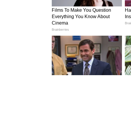
Image Credit :
Asianet News
সাধারণ মানুষের অভিযোগ, কোথাও 
দীর্ঘদিন মজুত থাকা খাদ্যশস্য ব
সরবরাহকারীদের অসাধু চক্রের বির
কারণেই নতুন খাদ্যমন্ত্রী শুরু থেকে এক্
5
6