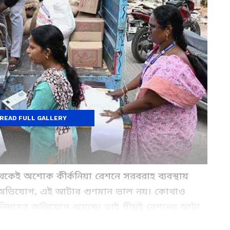
READ FULL GALLERY
থেকেই অশোক কীর্কনিয়া রেশনে সরবরাহ ব্যবস্থায়
রেই অভিযোগ, এই আটার গুণমান ভাল নয়। কোথাও
নিয়মের অভিযোগ রয়েছে। তাই শীঘ্রই রেশনের আটা
রদের নিয়ে বৈঠকে বসতে চলেছেন মন্ত্রী। খাদ্যশস্য