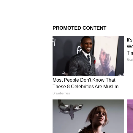
Image Credit :
Asianet News
জাতীয় খাদ্য সুরক্ষা আইনের আওতায়
ব্যবস্থার মাধ্যমে। চাল, গম ও আটা স
রেশন দোকানের মাধ্যমে উপভোক্তার হা
দফতরের নিয়ন্ত্রণে।
4
6