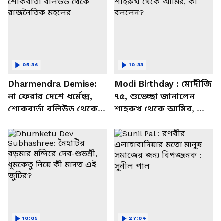
05:36
10:33
Dharmendra Demise:
Modi Birthday : মোদীজি
না ফেরার দেশে ধর্মেন্দ্র,
৭৫, শুভেচ্ছা জানালেন
শোকবার্তা বলিউড থেকে
শাহরুখ থেকে আমির, কী
রাজনৈতিক মহলের
বললেন?
10:05
27:04