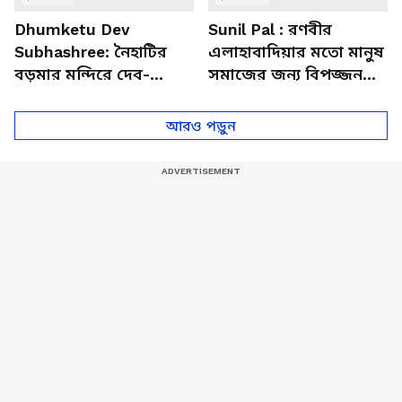
Dhumketu Dev
Sunil Pal : রণবীর
Subhashree: নৈহাটির
এলাহাবাদিয়ার মতো মানুষ
বড়মার মন্দিরে দেব-
সমাজের জন্য বিপজ্জনক :
শুভশ্রী, ধূমকেতু নিয়ে কী
সুনীল পাল
মানত এই জুটির?
আরও পড়ুন