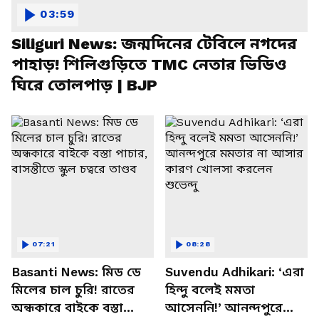
03:59
Siliguri News: জন্মদিনের টেবিলে নগদের
পাহাড়! শিলিগুড়িতে TMC নেতার ভিডিও
ঘিরে তোলপাড় | BJP
07:21
08:28
Basanti News: মিড ডে
Suvendu Adhikari: ‘এরা
মিলের চাল চুরি! রাতের
হিন্দু বলেই মমতা
অন্ধকারে বাইকে বস্তা
আসেননি!’ আনন্দপুরে