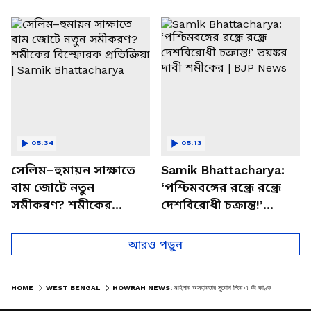
পাচার, বাসন্তীতে স্কুল
মমতার না আসার কারণ
চত্বরে তাণ্ডব
খোলসা করলেন শুভেন্দু
05:34
05:13
সেলিম–হুমায়ন সাক্ষাতে
Samik Bhattacharya:
বাম জোটে নতুন
‘পশ্চিমবঙ্গের রন্ধ্রে রন্ধ্রে
সমীকরণ? শমীকের
দেশবিরোধী চক্রান্ত!’
বিস্ফোরক প্রতিক্রিয়া |
ভয়ঙ্কর দাবী শমীকের |
Samik Bhattacharya
BJP News
আরও পড়ুন
HOME
WEST BENGAL
HOWRAH NEWS: মহিলার অসহায়তার সুযোগ নিয়ে এ কী কাণ্ড বিজেপি নেতার! দেখলে আঁতকে উঠবেন