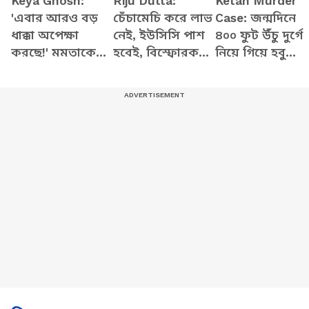
Keya Ghosh:
Riju Dutta:
Ketan Murder
'এবার আরও বড়
চেঁচামেচি করে লাভ
Case: জন্মদিনে
ধাক্কা অপেক্ষা
নেই, ইউসিসি পাশ
৪০০ ফুট উঁচু দুর্গে
করছে!' মমতাকে
হবেই, বিস্ফোরক
নিয়ে গিয়ে হবু
নিয়ে কী ইঙ্গিত
দাবি ঋজু দত্তর
স্বামীকে ধাক্কা!
দিলেন কেয়া?
কীভাবে সিয়ার ছ
ধরল পুলিশ