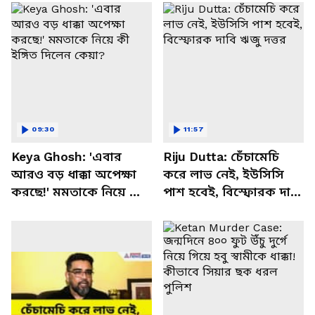
09:30
11:57
Keya Ghosh: 'এবার
Riju Dutta: চেঁচামেচি
আরও বড় ধাক্কা অপেক্ষা
করে লাভ নেই, ইউসিসি
করছে!' মমতাকে নিয়ে কী
পাশ হবেই, বিস্ফোরক দাবি
ইঙ্গিত দিলেন কেয়া?
ঋজু দত্তর