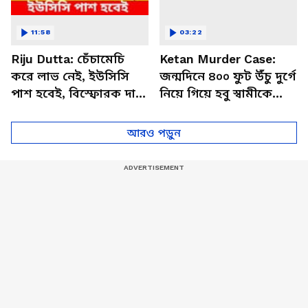
11:58
03:22
Riju Dutta: চেঁচামেচি
Ketan Murder Case:
করে লাভ নেই, ইউসিসি
জন্মদিনে ৪০০ ফুট উঁচু দুর্গে
পাশ হবেই, বিস্ফোরক দাবি
নিয়ে গিয়ে হবু স্বামীকে
ঋজু দত্তর | Union Civil
ধাক্কা! কীভাবে সিয়ার ছক
Code
ধরল পুলিশ
আরও পড়ুন