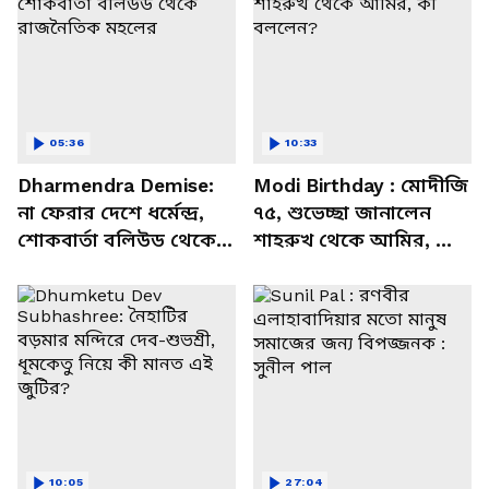
05:36
10:33
Dharmendra Demise:
Modi Birthday : মোদীজি
না ফেরার দেশে ধর্মেন্দ্র,
৭৫, শুভেচ্ছা জানালেন
শোকবার্তা বলিউড থেকে
শাহরুখ থেকে আমির, কী
রাজনৈতিক মহলের
বললেন?
10:05
27:04