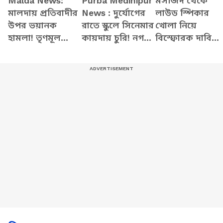
Malda News:
Purba Medinipur
মসজিদ থেকে
মালদায় প্রতিবাদীর
News : দুর্যোগের
লাউড স্পিকার
উপর ভয়ানক
রাতে স্কুলে সিনেমার
খোলা নিয়ে
হামলা! তৃণমূল
কায়দায় চুরি! নগদ
বিস্ফোরক দাবি
গুন্ডাদের বিরুদ্ধেই
টাকা, CCTV উধাও
Dilip Ghpsh-র
বিস্ফোরক
অভিযোগ