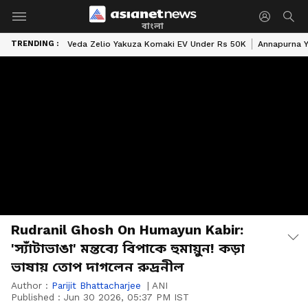
বাংলা
TRENDING :
Veda Zelio Yakuza Komaki EV Under Rs 50K
Annapurna Y
Rudranil Ghosh On Humayun Kabir:
'স্যাঁটাভাঙা' মন্তব্যে বিপাকে হুমায়ুন! কড়া
ভাষায় তোপ দাগলেন রুদ্রনীল
Author :
Parijit Bhattacharjee
|
ANI
Published :
Jun 30 2026, 05:37 PM IST