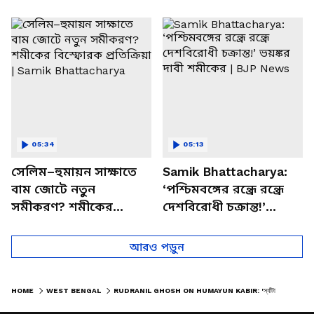
পাচার, বাসন্তীতে স্কুল
মমতার না আসার কারণ
চত্বরে তাণ্ডব
খোলসা করলেন শুভেন্দু
05:34
05:13
সেলিম–হুমায়ন সাক্ষাতে
Samik Bhattacharya:
বাম জোটে নতুন
‘পশ্চিমবঙ্গের রন্ধ্রে রন্ধ্রে
সমীকরণ? শমীকের
দেশবিরোধী চক্রান্ত!’
বিস্ফোরক প্রতিক্রিয়া |
ভয়ঙ্কর দাবী শমীকের |
Samik Bhattacharya
BJP News
আরও পড়ুন
HOME
WEST BENGAL
RUDRANIL GHOSH ON HUMAYUN KABIR: 'স্যাঁটাভাঙা' মন্তব্যে বিপাকে হুমায়ুন! কড়া ভাষায় তোপ দাগলেন রুদ্রনীল