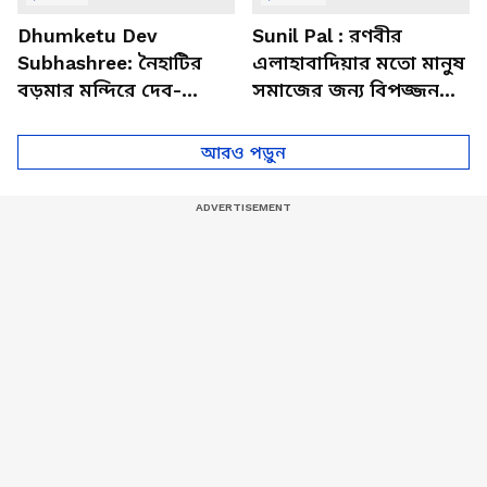
Dhumketu Dev
Sunil Pal : রণবীর
Subhashree: নৈহাটির
এলাহাবাদিয়ার মতো মানুষ
বড়মার মন্দিরে দেব-
সমাজের জন্য বিপজ্জনক :
শুভশ্রী, ধূমকেতু নিয়ে কী
সুনীল পাল
মানত এই জুটির?
আরও পড়ুন