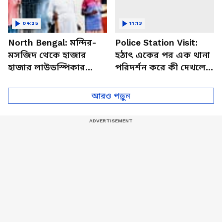
04:25
11:13
North Bengal: মন্দির-
Police Station Visit:
মসজিদ থেকে হাজার
হঠাৎ একের পর এক থানা
হাজার লাউডস্পিকার
পরিদর্শন করে কী দেখলেন
খুলল রাজ্যের পুলিশ! শব্দে
মুখ্যমন্ত্রী শুভেন্দু? দেখুন
জব্দ সরকারের
ভিডিও
আরও পড়ুন