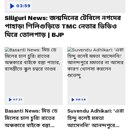
03:59
Siliguri News: জন্মদিনের টেবিলে নগদের
পাহাড়! শিলিগুড়িতে TMC নেতার ভিডিও
ঘিরে তোলপাড় | BJP
07:21
08:28
Basanti News: মিড ডে
Suvendu Adhikari: ‘এরা
মিলের চাল চুরি! রাতের
হিন্দু বলেই মমতা
অন্ধকারে বাইকে বস্তা
আসেননি!’ আনন্দপুরে