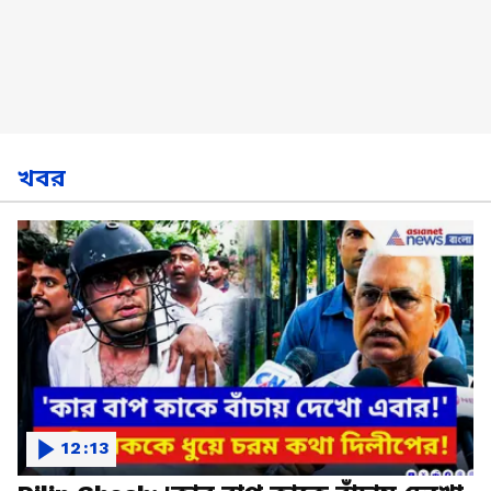
খবর
12:13