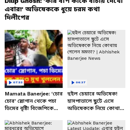
Dilip Ghosh: 'কার বাপ কাকে বাঁচায় দেখো
এবার!' অভিষেককে ধুয়ে চরম কথা
দিলীপের
07:53
06:37
Mamata Banerjee: ‘চোর
হুইল চেয়ারে অভিষেক!
চোর’ স্লোগান থেকে পচা
হাসপাতালে ছুটে এসে
ডিমের বৃষ্টি! বিজেপিকে
অভিষেককে নিয়ে কোথায়
নিশানা করে বিস্ফোরক
গেলেন মমতা? |
মমতা
Abhishek Banerjee
News