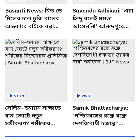
Basanti News: মিড ডে
Suvendu Adhikari: ‘এরা
মিলের চাল চুরি! রাতের
হিন্দু বলেই মমতা
অন্ধকারে বাইকে বস্তা
আসেননি!’ আনন্দপুরে
পাচার, বাসন্তীতে স্কুল
মমতার না আসার কারণ
চত্বরে তাণ্ডব
খোলসা করলেন শুভেন্দু
05:34
05:13
সেলিম–হুমায়ন সাক্ষাতে
Samik Bhattacharya:
বাম জোটে নতুন
‘পশ্চিমবঙ্গের রন্ধ্রে রন্ধ্রে
সমীকরণ? শমীকের
দেশবিরোধী চক্রান্ত!’
বিস্ফোরক প্রতিক্রিয়া |
ভয়ঙ্কর দাবী শমীকের |
Samik Bhattacharya
BJP News