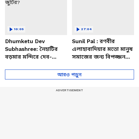
10:05
27:04
Dhumketu Dev
Sunil Pal : রণবীর
Subhashree: নৈহাটির
এলাহাবাদিয়ার মতো মানুষ
বড়মার মন্দিরে দেব-
সমাজের জন্য বিপজ্জনক :
শুভশ্রী, ধূমকেতু নিয়ে কী
সুনীল পাল
মানত এই জুটির?
আরও পড়ুন