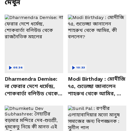
দেখুন
05:36
10:33
Dharmendra Demise:
Modi Birthday : মোদীজি
না ফেরার দেশে ধর্মেন্দ্র,
৭৫, শুভেচ্ছা জানালেন
শোকবার্তা বলিউড থেকে
শাহরুখ থেকে আমির, কী
রাজনৈতিক মহলের
বললেন?