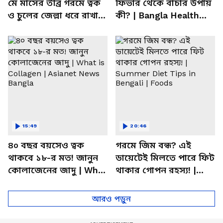
মে মাসের তীব্র গরমে ত্বক
ফিভার থেকে বাঁচার উপায়
ও চুলের জেল্লা ধরে রাখার
কী? | Bangla Health
ম্যাজিক উপায়!
Tips | Dietitian Advice
15:49
20:46
৪০ বছর বয়সেও ত্বক
গরমে জিম বন্ধ? এই
থাকবে ১৮-র মত! জানুন
ডায়েটেই মিলতে পারে ফিট
কোলাজেনের জাদু | What
থাকার গোপন রহস্য! |
is Collagen | Asianet
Summer Diet Tips in
News Bangla
Bengali | Foods
আরও পড়ুন