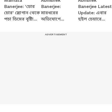
Mamata
Abhishek
Abhshek
Banerjee: ‘চোর
Banerjee:
Banerjee Latest
চোর’ স্লোগান থেকে
মারধরের
Update: এবার
পচা ডিমের বৃষ্টি!
অভিযোগে
হুইল চেয়ারে
বিজেপিকে নিশানা
হাসপাতালে
অভিষেক!
করে বিস্ফোরক
অভিষেক!
হাসপাতালে ছুটে
মমতা
বিস্ফোরক মন্তব্য
এসে অভিষেককে
বিজেপির কৌস্তভের
নিয়ে কোথায়
গেলেন মমতা?