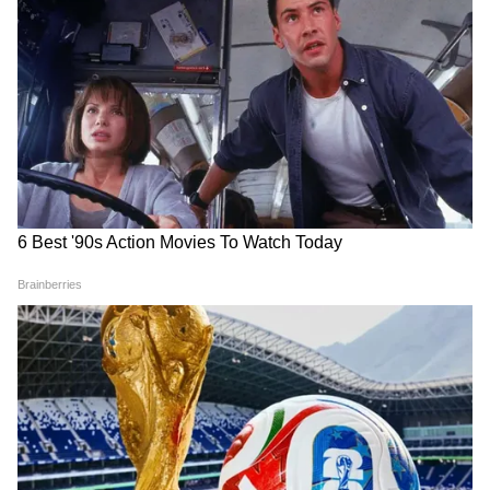
Annapurna Bhandar:অন্নপূর্ণা ভাণ্ডারের সুবিধে
একমাত্র এরাই পাবেন, জমা দিতে হবে কোন কোন নথি
3
10
Image Credit :
Asianet News
নমুনা সংগ্রহ
সিবিআই-এর তদন্তকারী দলের হাতে ছিল
অত্যাধুনিক যন্ত্রপাতি। প্রাথমিক অনুমান সিবিআই
আধিকারিকরা নমুনা সংগ্রহ করেন।