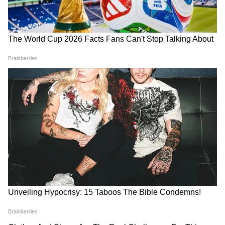
4
10
Image Credit :
Asianet News
ক্রাইম সিন ঘেরা রয়েছে
মঙ্গলবার পর্যন্ত ক্রাইম সিন ঘেরা রয়েছে। প্রায়
গোটা এলাকাই পুলিশের নজরদারিতে রয়েছে।
এলাকার মানুষকে পুলিশের বাধা পেরিয়ে যাতায়াত
করতে হচ্ছে। তবে এদিন সেখান থেকেও নমুনা
সংগ্রহ করে সিবিআই আধিকারিকরা।
5
10