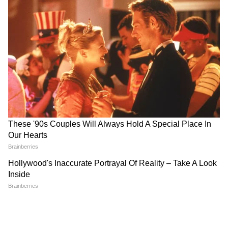
Image Credit :
X
ক্রাইম সিনে সিবিআই
চন্দ্রনাথ রথ খুনের ঘটনার তদন্তের দায়িত্ব হাতে
পাওয়ার পরেই ক্রাইম সিনে পৌঁছে গিয়েছিল
সিবিআই-এর তদন্তকারী আধিকারিকরা। মঙ্গলবার
দুপুরে দোলতলার দোহাড়িয়ায় যায় সিবিআই-এর
বিশেষ তদন্তকারী দল।