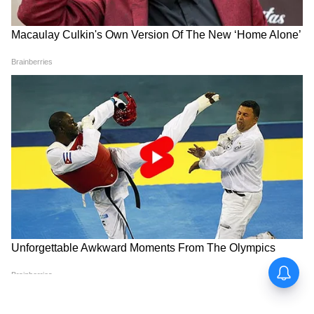
Image Credit :
Asianet News
পরিকল্পনা মাফিক খুন
তদন্তকারীদের প্রাথমিক অনুমান, চন্দ্রনাথ রথকে
নিখুঁত পরিকল্পনা করেই খুন করা হয়েছে। খুনের
জন্য বিপুল অর্থ খরচ করা হয়েছে। প্রায় এক কোটি
টাকা খরচ করেই খুন করা হয়েছে। কত টাকার
বিনিময় সুপারি দেওয়া হয়েছে -ও স্পষ্ট নয়
তদন্তকারীদের কাছে।
7
10