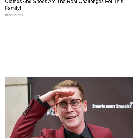
Image Credit :
Asianet News
সিবিআই-এর ৭ সদস্যের দল
CBI-এর সাত সদস্যের বিশেষ তদন্তকারী দল
(SIT), যার নেতৃত্বে রয়েছেন DIG পঙ্কজ কুমার সিং,
এ দিন দীর্ঘক্ষণ এলাকাটি পরিদর্শন করেন।
ফরেনসিক বিশেষজ্ঞরা ঘটনাস্থল থেকে নতুন করে
রক্তের নমুনা ও অন্যান্য বৈজ্ঞানিক তথ্য সংগ্রহ
করেছেন।
6
10