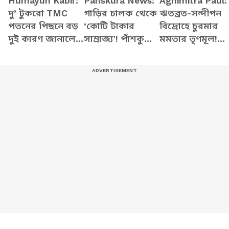
Humayun Kabir:
Panskura News:
Agnimitra Paul:
দু’ টুকরো TMC
গাড়ির চালক থেকে
ঋতব্রত-সন্দীপন
পতনের পিছনে বড়
‘কোটি টাকার
বিদ্রোহে চুরমার
দুই কারণ জানালেন
সাম্রাজ্য’! পাঁশকুড়ার
মমতার তৃণমূল!
হুমায়ুন কবীর!
তৃণমূল নেতার
বিরাট কথা
দেখুন
প্রাসাদ দেখে
অগ্নিমিত্রার
হতবাক সবাই