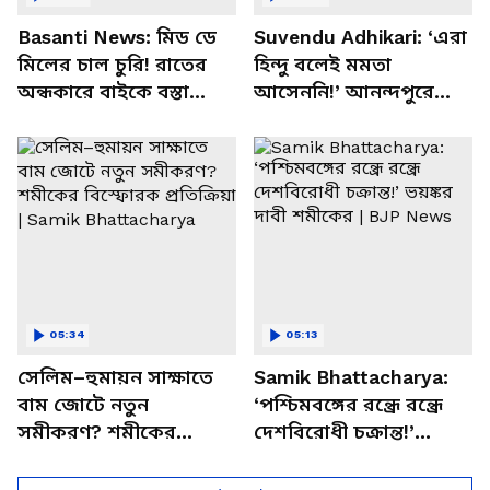
Basanti News: মিড ডে
Suvendu Adhikari: ‘এরা
মিলের চাল চুরি! রাতের
হিন্দু বলেই মমতা
অন্ধকারে বাইকে বস্তা
আসেননি!’ আনন্দপুরে
পাচার, বাসন্তীতে স্কুল
মমতার না আসার কারণ
চত্বরে তাণ্ডব
খোলসা করলেন শুভেন্দু
05:34
05:13
সেলিম–হুমায়ন সাক্ষাতে
Samik Bhattacharya:
বাম জোটে নতুন
‘পশ্চিমবঙ্গের রন্ধ্রে রন্ধ্রে
সমীকরণ? শমীকের
দেশবিরোধী চক্রান্ত!’
বিস্ফোরক প্রতিক্রিয়া |
ভয়ঙ্কর দাবী শমীকের |
Samik Bhattacharya
BJP News