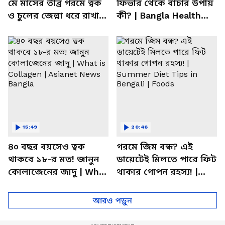
মে মাসের তীব্র গরমে ত্বক
ফিভার থেকে বাঁচার উপায়
ও চুলের জেল্লা ধরে রাখার
কী? | Bangla Health
ম্যাজিক উপায়!
Tips | Dietitian Advice
15:49
20:46
৪০ বছর বয়সেও ত্বক
গরমে জিম বন্ধ? এই
থাকবে ১৮-র মত! জানুন
ডায়েটেই মিলতে পারে ফিট
কোলাজেনের জাদু | What
থাকার গোপন রহস্য! |
is Collagen | Asianet
Summer Diet Tips in
News Bangla
Bengali | Foods
আরও পড়ুন