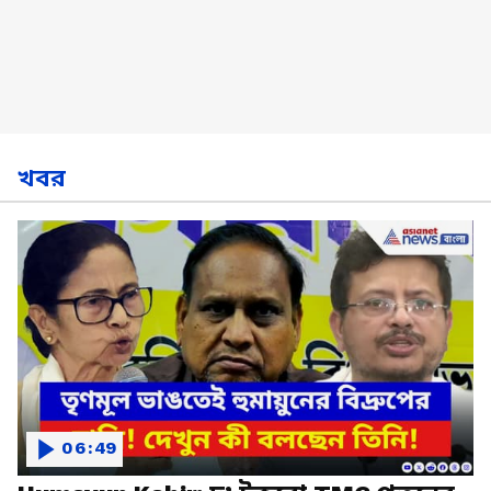
খবর
06:49