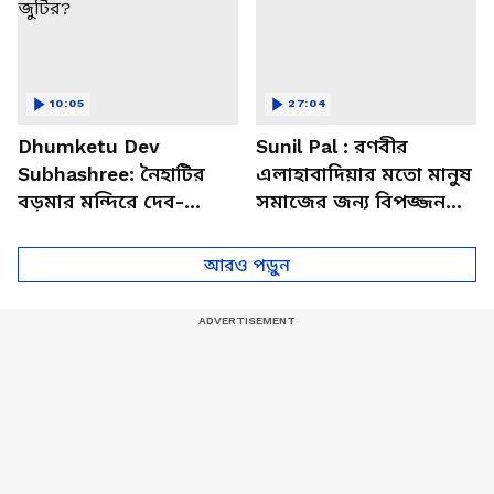
10:05
27:04
Dhumketu Dev
Sunil Pal : রণবীর
Subhashree: নৈহাটির
এলাহাবাদিয়ার মতো মানুষ
বড়মার মন্দিরে দেব-
সমাজের জন্য বিপজ্জনক :
শুভশ্রী, ধূমকেতু নিয়ে কী
সুনীল পাল
মানত এই জুটির?
আরও পড়ুন