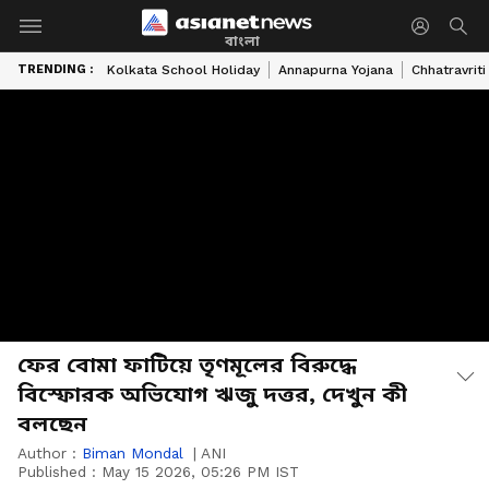
বাংলা
TRENDING :
Kolkata School Holiday
Annapurna Yojana
Chhatravriti
ফের বোমা ফাটিয়ে তৃণমূলের বিরুদ্ধে
বিস্ফোরক অভিযোগ ঋজু দত্তর, দেখুন কী
বলছেন
Author :
Biman Mondal
|
ANI
Published :
May 15 2026, 05:26 PM IST