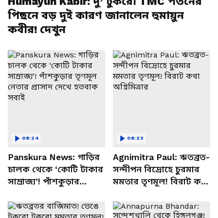
Humayun Kabir: দু’ টুকরো TMC পতনের
পিছনে বড় দুই কারণ জানালেন হুমায়ুন
কবীর! দেখুন
08:24
08:23
Panskura News: গাড়ির
Agnimitra Paul: ঋতব্রত-
চালক থেকে ‘কোটি টাকার
সন্দীপন বিদ্রোহে চুরমার
সাম্রাজ্য’! পাঁশকুড়ার
মমতার তৃণমূল! বিরাট কথা
তৃণমূল নেতার প্রাসাদ দেখে
অগ্নিমিত্রার
হতবাক সবাই