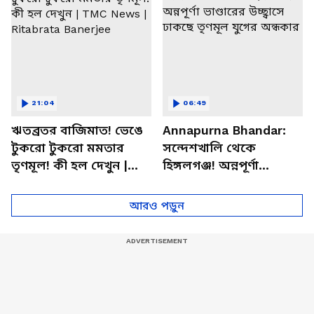
21:04
06:49
ঋতব্রতর বাজিমাত! ভেঙে
Annapurna Bhandar:
টুকরো টুকরো মমতার
সন্দেশখালি থেকে
তৃণমূল! কী হল দেখুন |
হিঙ্গলগঞ্জ! অন্নপূর্ণা
TMC News | Ritabrata
ভাণ্ডারের উচ্ছ্বাসে ঢাকছে
Banerjee
তৃণমূল যুগের অন্ধকার
আরও পড়ুন