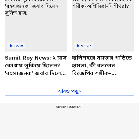
10:10
04:27
Sumit Roy News: ২ মাস
হালিশহরে মমতার গাড়িতে
কোথায় লুকিয়ে ছিলেন?
হামলা, কী বললেন
'রহস্যজনক' জবাব দিলেন
বিজেপির শমীক-
সুমিত রায়!
অগ্নিমিত্রা-নিশীথরা?
আরও পড়ুন