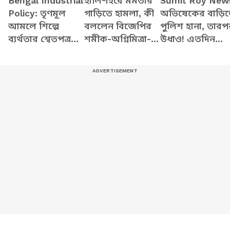
Bengal Industrial
হালিশহরে মমতার
Sumit Roy New
Policy: তৃণমূল
গাড়িতে হামলা, কী
অভিষেকের বাড়ি
আমলে শিল্পে
বললেন বিজেপির
পুলিশ হানা, তারপ
ব্যর্থতার শ্বেতপত্র
শমীক-অগ্নিমিত্রা-
উধাও! এতদিন
আনছে সরকার! বড়
নিশীথরা?
কোথায় লুকিয়ে
দাবি মন্ত্রী তাপস
ছিলেন সুমিত?
রায়ের