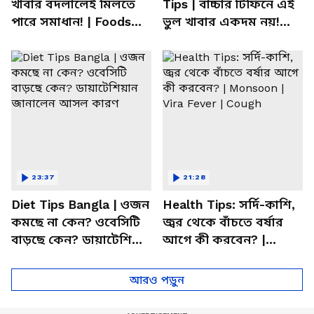
খাবার বদলালেই মিলতে
Tips | বাচ্চার টিফিনে এই
পারে সমাধান! | Foods
ভুল খাবার একদম নয়!
For Mental Health
সতর্ক করলেন পুষ্টিবিদ
23:37
21:28
Diet Tips Bangla | ওজন
Health Tips: সর্দি-কাশি,
কমছে না কেন? ওবেসিটি
জ্বর থেকে বাঁচতে বর্ষার
বাড়ছে কেন? ডায়াটেশিয়ান
আগে কী করবেন? |
জানালেন আসল কারণ
Monsoon | Vira Fever |
Cough
আরও পড়ুন