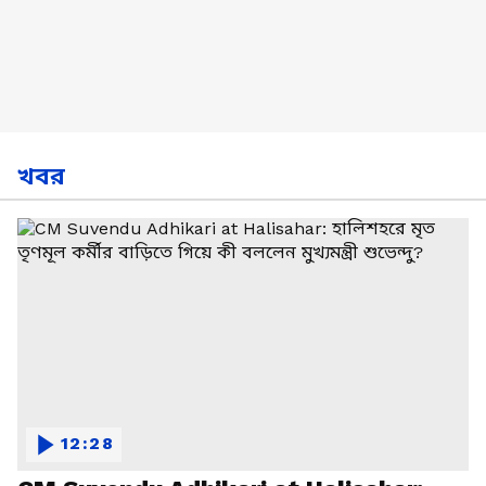
খবর
12:28