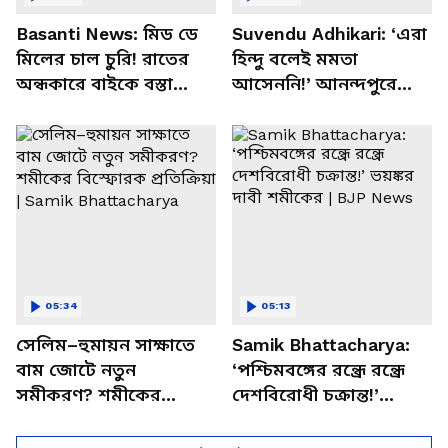
Basanti News: মিড ডে
Suvendu Adhikari: ‘এরা
মিলের চাল চুরি! রাতের
হিন্দু বলেই মমতা
অন্ধকারে বাইকে বস্তা
আসেননি!’ আনন্দপুরে
পাচার, বাসন্তীতে স্কুল
মমতার না আসার কারণ
চত্বরে তাণ্ডব
খোলসা করলেন শুভেন্দু
05:34
05:13
সেলিম–হুমায়ন সাক্ষাতে
Samik Bhattacharya:
বাম জোটে নতুন
‘পশ্চিমবঙ্গের রন্ধ্রে রন্ধ্রে
সমীকরণ? শমীকের
দেশবিরোধী চক্রান্ত!’
বিস্ফোরক প্রতিক্রিয়া |
ভয়ঙ্কর দাবী শমীকের |
Samik Bhattacharya
BJP News