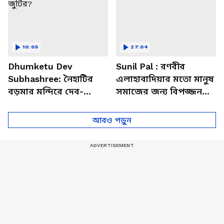
10:05
27:04
Dhumketu Dev
Sunil Pal : রণবীর
Subhashree: নৈহাটির
এলাহাবাদিয়ার মতো মানুষ
বড়মার মন্দিরে দেব-
সমাজের জন্য বিপজ্জনক :
শুভশ্রী, ধূমকেতু নিয়ে কী
সুনীল পাল
মানত এই জুটির?
আরও পড়ুন