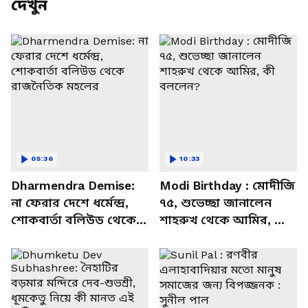
দেখুন
05:36
10:33
Dharmendra Demise:
Modi Birthday : মোদীজি
না ফেরার দেশে ধর্মেন্দ্র,
৭৫, শুভেচ্ছা জানালেন
শোকবার্তা বলিউড থেকে
শাহরুখ থেকে আমির, কী
রাজনৈতিক মহলের
বললেন?