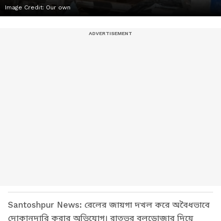
Image Credit:
Our own
Santoshpur News: রেলের জায়গা দখল করে অবৈধভাবে
দোকানদারি করার অভিযোগ। রাতভর বুলডোজার দিয়ে