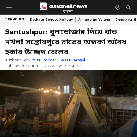
বাংলা
TRENDING :
Kolkata School Holiday
Annapurna Yojana
Chhatravriti
Santoshpur: বুলডোজার দিয়ে রাত
দখল! সন্তোষপুরে রাতের অন্ধকা অবৈধ
হকার উচ্ছেদ রেলের
Author :
Moumita Poddar
|
West Bengal
Published :
Jun 09 2026, 12:12 PM IST