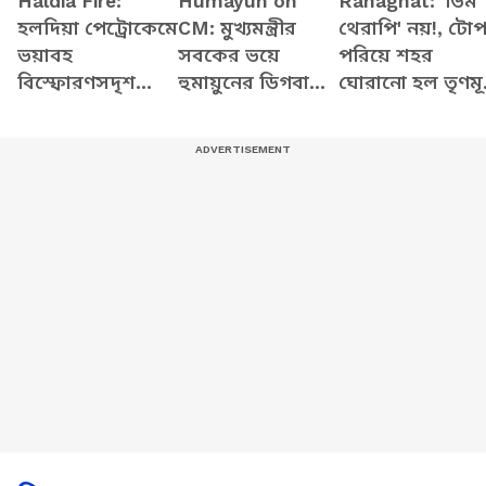
Haldia Fire:
Humayun on
Ranaghat: 'ডিম
হলদিয়া পেট্রোকেমে
CM: মুখ্যমন্ত্রীর
থেরাপি' নয়!, টো
ভয়াবহ
সবকের ভয়ে
পরিয়ে শহর
বিস্ফোরণসদৃশ
হুমায়ুনের ডিগবাজি,
ঘোরানো হল তৃণম
আগুন! কীভাবে
ঢোক গিলে কী
কাউন্সিলর
ঘটল এই দুর্ঘটনা?
বললেন 'বাবরি'
বগাইকে, তারপর য
MLA?
হল...