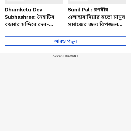
Dhumketu Dev
Sunil Pal : রণবীর
Subhashree: নৈহাটির
এলাহাবাদিয়ার মতো মানুষ
বড়মার মন্দিরে দেব-
সমাজের জন্য বিপজ্জনক :
শুভশ্রী, ধূমকেতু নিয়ে কী
সুনীল পাল
মানত এই জুটির?
আরও পড়ুন