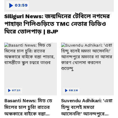
03:59
Siliguri News: জন্মদিনের টেবিলে নগদের
পাহাড়! শিলিগুড়িতে TMC নেতার ভিডিও
ঘিরে তোলপাড় | BJP
07:21
08:28
Basanti News: মিড ডে
Suvendu Adhikari: ‘এরা
মিলের চাল চুরি! রাতের
হিন্দু বলেই মমতা
অন্ধকারে বাইকে বস্তা
আসেননি!’ আনন্দপুরে