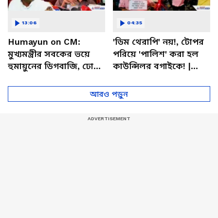
13:06
04:35
Humayun on CM:
'ডিম থেরাপি' নয়!, টোপর
মুখ্যমন্ত্রীর সবকের ভয়ে
পরিয়ে 'পালিশ' করা হল
হুমায়ুনের ডিগবাজি, ঢোক
কাউন্সিলর বগাইকে! |
গিলে কী বললেন 'বাবরি'
Ranaghat TMC News |
MLA?
BJP News
আরও পড়ুন