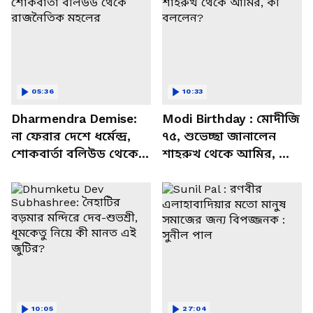
05:36
10:33
Dharmendra Demise:
Modi Birthday : মোদীজি
না ফেরার দেশে ধর্মেন্দ্র,
৭৫, শুভেচ্ছা জানালেন
শোকবার্তা বলিউড থেকে
শাহরুখ থেকে আমির, কী
রাজনৈতিক মহলের
বললেন?
10:05
27:04