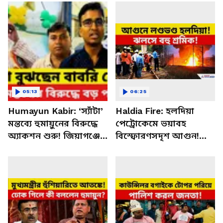
05:13
06:25
Humayun Kabir: ‘স্যাঁটা’
Haldia Fire: হলদিয়া
মন্তব্যে হুমায়ুনের বিরুদ্ধে
পেট্রোকেমে ভয়াবহ
অ্যাকশন শুরু! জিয়াগঞ্জে
বিস্ফোরণসদৃশ আগুন!
বড় পদক্ষেপ বিজেপির
কীভাবে ঘটল এই দুর্ঘটনা?