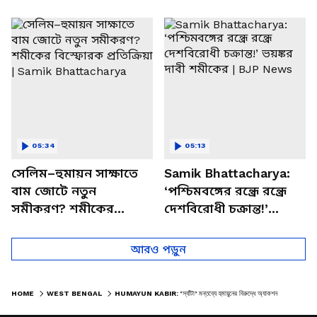
পাচার, বাসন্তীতে স্কুল
মমতার না আসার কারণ
চত্বরে তাণ্ডব
খোলসা করলেন শুভেন্দু
05:34
05:13
সেলিম–হুমায়ন সাক্ষাতে
Samik Bhattacharya:
বাম জোটে নতুন
‘পশ্চিমবঙ্গের রন্ধ্রে রন্ধ্রে
সমীকরণ? শমীকের
দেশবিরোধী চক্রান্ত!’
বিস্ফোরক প্রতিক্রিয়া |
ভয়ঙ্কর দাবী শমীকের |
Samik Bhattacharya
BJP News
আরও পড়ুন
HOME
WEST BENGAL
HUMAYUN KABIR: ‘স্যাঁটা’ মন্তব্যে হুমায়ুনের বিরুদ্ধে অ্যাকশন শুরু! জিয়াগঞ্জে বড় পদক্ষেপ বিজেপির