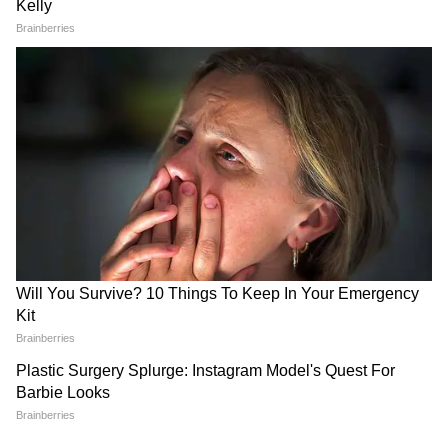
Uttarpara: নবগ্রাম পঞ্চায়েতে ঢুকেই যা
দেখলেন বিধায়ক দীপাঞ্জন! চরম বচসা |
Dipanjan Chakraborty