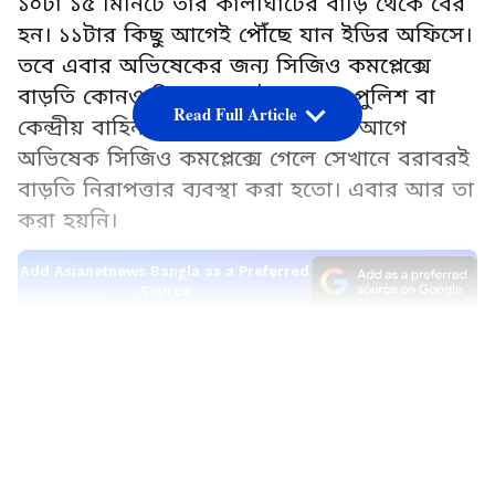
১০টা ১৫ মিনিটে তাঁর কালীঘাটের বাড়ি থেকে বের
হন। ১১টার কিছু আগেই পৌঁছে যান ইডির অফিসে।
তবে এবার অভিষেকের জন্য সিজিও কমপ্লেক্সে
বাড়তি কোনও নিরাপত্তা নেই। কোনও পুলিশ বা
Read Full Article
কেন্দ্রীয় বাহিনী মোতায়েন করা হয়নি। আগে
অভিষেক সিজিও কমপ্লেক্সে গেলে সেখানে বরাবরই
বাড়তি নিরাপত্তার ব্যবস্থা করা হতো। এবার আর তা
করা হয়নি।
Add Asianetnews Bangla as a Preferred
Source
LATEST VIDEOS
প্রাথমিকে নিয়োগ দুর্নীতিকাণ্ডেই অভিষেক
বন্দ্যোপাধ্য়ায়কে তলব করা হয় ইডির অফিসে।
ওডিওকে জনৈক কাকু-র গলায় শোনা গিয়েছিল
অভিষেক বন্দ্যোপাধ্যায়ের নাম। লিপস অ্যান্ড বাউন্স
কোম্পানির সিইও হিসেবেই অভিষেককে তলব করে