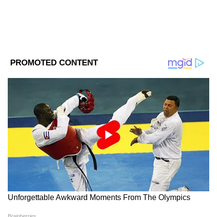
এর আর্থিক লেনদেন ই়ডি-র নজরে ছিল। সেই
সংক্রান্ত জিজ্ঞাসাবাদও করা হতে পারে ডায়মন্ড
হারবারের সাংসদকে। তা নিয়ে এর আগেও ইডি
জিজ্ঞাসাবাদ করেছে অভিষেককে।
DOWNLOAD APP
RECOMMENDED STORIES