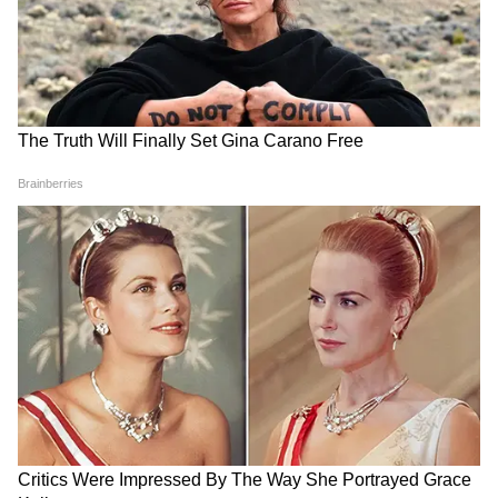
LATEST VIDEOS
Annapurna Bhandar New Update |
অগস্টের কত তারিখ থেকে ঢুকবে অন্নপূর্ণার
টাকা?