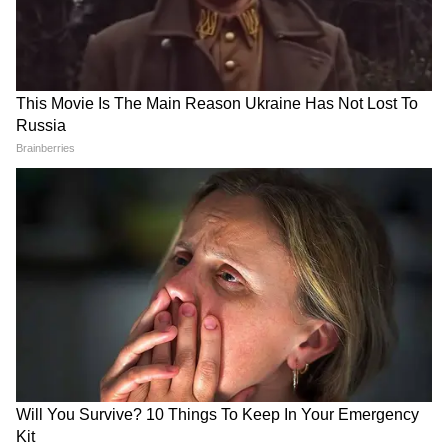
Add Asianetnews Bangla as a Preferred
Source
2
6
Image Credit :
Asianet News
অভিষেকের ডানা ছাঁটার তোড়জোড়
‘’উত্তর প্রদেশে অখিলেশ যাদব বাবাকে সরিয়ে নিজে
দলের শীর্ষে এসেছিলেন। এখানে ভোটের আগে
সবাই ভেবেছিল এখানেও উত্তর প্রদেশের সিন হবে।
তার বদলে এখানে মহারাষ্ট্রের সিন হয়ে গেছে।
ক্ষোভটা ছোটবাবুর ওপরে বেশি। সবাই অস্তিত্বের