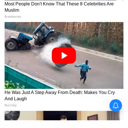
কলকাতা পুরসভায় এবার কি প্রশাসক বসবে?
‘’বলা কঠিন। শুধু কলকাতা নয়। রাজ্যে ১৪০ টা
পুরসভা আছে। একই অবস্থা। হাওড়া পুরসভায় ৮
বছর নির্বাচন নেই। এতদিন কি সরকার চলছিল?
এদের আগেই চলে যাওয়া উচিৎ ছিল। মানুষ সহ্য
করতে না পেরে অবশেষে এদেরকে তাড়িয়েছেন।
নভেম্বরের পর থেকে হয়তো নির্বাচন গুলো হতে
পারে।''
5
6
অন্নপূর্ণা যোজনার ৩০০০ টাকা প্রতি
মাসের কত তারিখে ঢুকবে? বড় ঘোষণা
মুখ্যমন্ত্রীর