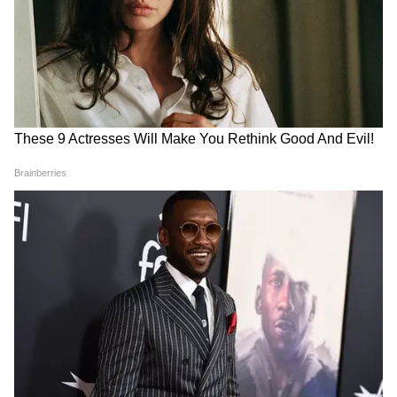
এইসব লোকের এইসব কথা শুনতাম? নাকি
পদত্যাগের এইরকম প্রতিযোগিতা চলত? যারা
এতদিন ভোগ করেছেন তারাও অপরাধের সমান
ভাগীদার। একা মমতা বন্দ্যোপাধ্যায় নন। এদের
হাতে পাপ লেগে আছে রক্ত লেগে আছে। সবাইকে
একই দৃষ্টিতে দেখতে হবে। অন্যায় যে করে আর
অন্যায় যে দেখে তাদের একই মাপকাঠিতে বিচার
করতে হবে।''
4
6
Image Credit :
ANI