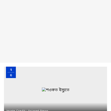
1
6
Image Credit :
Asianet News