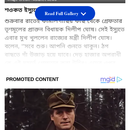
শওকত ইস্যুতে
Read Full Gallery
শুক্রবার রাতেই কামালগাছির কাছ থেকে গ্রেফতার
তৃণমূলের প্রাক্তন বিধায়ক দিলীপ ঘোষ। সেই ইস্যুতে
এবার মুখ খুললেন রাজ্যের মন্ত্রী দিলীপ ঘোষ।
বলেন, ‘’সবে শুরু। আপনি গুনতে থাকুন। ঠগ
বাছতে গাঁ উজাড় হয়ে যাবে। দেড় হাজার অপরাধী
কে এই মুহূর্তে গ্রেফতার করা উচিৎ। এদের ওপর
মানুষের অপরিসীম ক্ষোভ আছে। ওদের আরও বেশি
করে গ্রেফতার করা দরকার কারণ নাহলে একটা
অঘটন ঘটে যাবে। রাস্তাঘাটে যা হচ্ছে যেভাবে ঘিরে
ধরছে মারধর করছে বাই চান্স অঘটন ঘটে যেতে
পারে। ওদের জীবনের স্বার্থে ওদের গ্রেফতার করা
উচিৎ। কোর্টে মামলা চলুক।''