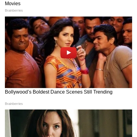
6
Image Credit :
Asianet News
ফিরহাদের বিদায় নিয়ে কী বলললেন দিলীপ
ঘোষ
‘’এতদিন মাটিতে বসতেন? নাকি ভরতের মতো
খড়ম রেখে পুজো করতেন? ড্রামা মমতা ব্যানার্জির
কাছে শিখেছেন। কিছুদিন ড্রামা বন্ধ রাখুন। উনি কি
কি ডায়লগ দিয়েছিলেন ভিডিও দেখে নিন। কি
মারাত্মক অহংকার। মানুষকে আইনকে ডোন্ট
কেয়ার করেছেন। এখন উল্টো মুখে উল্টো কথা।
আজ যদি তৃণমূল কংগ্রেস সরকারে আসত তাহলে