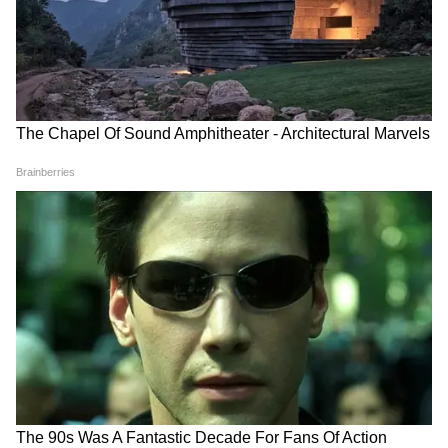
Related Articles
Malda News: বিধবা ভাতার টাকা ঢুকছে সধবার
অ্যাকাউন্টে, ফাঁস তৃণমূলের আরও কেচ্ছাকাহিনী
Mamata Banerjee: দলের অস্তিত্ব টিকিয়ে রাখতে
নতুন কৌশল, লোকসভায় যাচ্ছেন মমতা বন্দ্যোপাধ্যায়!
3