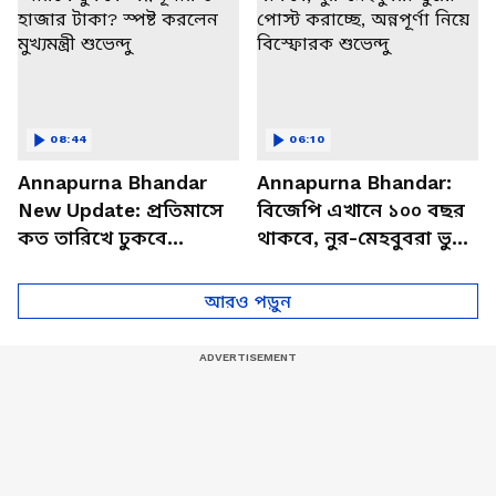
08:44
06:10
Annapurna Bhandar
Annapurna Bhandar:
New Update: প্রতিমাসে
বিজেপি এখানে ১০০ বছর
কত তারিখে ঢুকবে
থাকবে, নুর-মেহবুবরা ভুয়ো
অন্নপূর্ণার ৩ হাজার টাকা?
পোস্ট করাচ্ছে, অন্নপূর্ণা
স্পষ্ট করলেন মুখ্যমন্ত্রী
নিয়ে বিস্ফোরক শুভেন্দু
আরও পড়ুন
শুভেন্দু