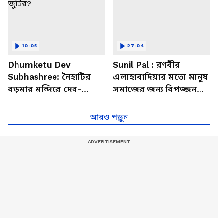
10:05
27:04
Dhumketu Dev
Sunil Pal : রণবীর
Subhashree: নৈহাটির
এলাহাবাদিয়ার মতো মানুষ
বড়মার মন্দিরে দেব-
সমাজের জন্য বিপজ্জনক :
শুভশ্রী, ধূমকেতু নিয়ে কী
সুনীল পাল
মানত এই জুটির?
আরও পড়ুন