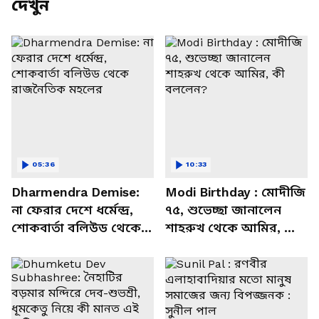
দেখুন
05:36
10:33
Dharmendra Demise:
Modi Birthday : মোদীজি
না ফেরার দেশে ধর্মেন্দ্র,
৭৫, শুভেচ্ছা জানালেন
শোকবার্তা বলিউড থেকে
শাহরুখ থেকে আমির, কী
রাজনৈতিক মহলের
বললেন?