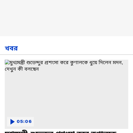
খবর
05:06