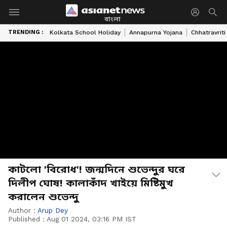
বাংলা
TRENDING :
Kolkata School Holiday
Annapurna Yojana
Chhatravriti
কাটলো 'বিরোধ'! জন্মদিনে শুভেন্দুর ঘরে
দিলীপ ঘোষ! কালাকাঁদ খাইয়ে মিষ্টিমুখ
করালেন শুভেন্দু
Author :
Arup Dey
Published :
Aug 01 2024, 03:16 PM IST