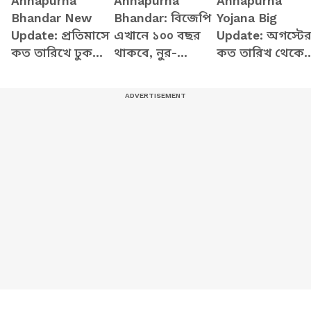
Annapurna
Annapurna
Annapurna
Bhandar New
Bhandar: বিজেপি
Yojana Big
Update: প্রতিমাসে
এখানে ১০০ বছর
Update: অগস্টে
কত তারিখে ঢুকবে
থাকবে, নুর-
কত তারিখ থেকে
অন্নপূর্ণার ৩ হাজার
মেহবুবরা ভুয়ো
ঢুকবে অন্নপূর্ণার
টাকা? স্পষ্ট করলেন
পোস্ট করাচ্ছে,
টাকা? জানালেন
মুখ্যমন্ত্রী শুভেন্দু
অন্নপূর্ণা নিয়ে
মুখ্যমন্ত্রী শুভেন্দু
বিস্ফোরক শুভেন্দু
অধিকারী