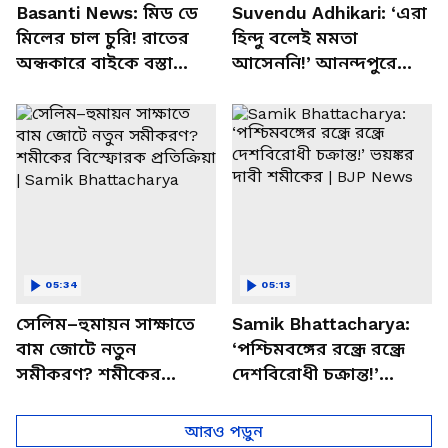
Basanti News: মিড ডে
Suvendu Adhikari: ‘এরা
মিলের চাল চুরি! রাতের
হিন্দু বলেই মমতা
অন্ধকারে বাইকে বস্তা
আসেননি!’ আনন্দপুরে
পাচার, বাসন্তীতে স্কুল
মমতার না আসার কারণ
চত্বরে তাণ্ডব
খোলসা করলেন শুভেন্দু
05:34
05:13
সেলিম–হুমায়ন সাক্ষাতে
Samik Bhattacharya:
বাম জোটে নতুন
‘পশ্চিমবঙ্গের রন্ধ্রে রন্ধ্রে
সমীকরণ? শমীকের
দেশবিরোধী চক্রান্ত!’
বিস্ফোরক প্রতিক্রিয়া |
ভয়ঙ্কর দাবী শমীকের |
Samik Bhattacharya
BJP News
আরও পড়ুন