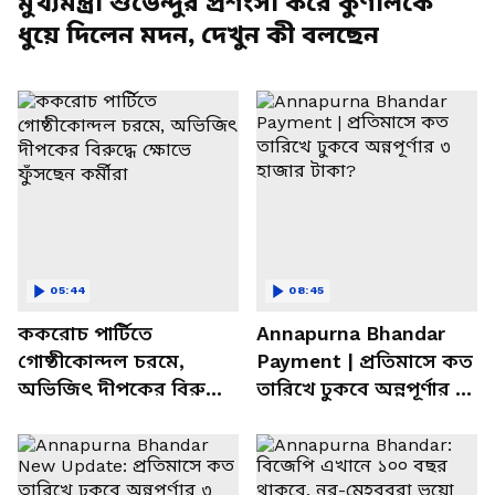
মুখ্যমন্ত্রী শুভেন্দুর প্রশংসা করে কুণালকে
ধুয়ে দিলেন মদন, দেখুন কী বলছেন
05:44
08:45
ককরোচ পার্টিতে
Annapurna Bhandar
গোষ্ঠীকোন্দল চরমে,
Payment | প্রতিমাসে কত
অভিজিৎ দীপকের বিরুদ্ধে
তারিখে ঢুকবে অন্নপূর্ণার ৩
ক্ষোভে ফুঁসছেন কর্মীরা
হাজার টাকা?