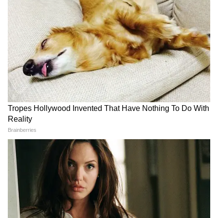
LATEST VIDEOS
Annapurna Bhandar Payment |
প্রতিমাসে কত তারিখে ঢুকবে অন্নপূর্ণার ৩
হাজার টাকা?
কীভাবে অন্নপূর্ণা ভাণ্ডার নিয়ে কারা ছড়াচ্ছে
বিভ্রান্তি? | Suvendu Adhikari on