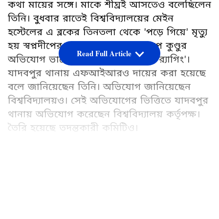
কথা মায়ের সঙ্গে। মাকে শীঘ্রই আসতেও বলেছিলেন
তিনি। বুধবার রাতেই বিশ্ববিদ্যালয়ের মেইন
হস্টেলের এ ব্লকের তিনতলা থেকে 'পড়ে গিয়ে' মৃত্যু
হয় স্বপ্নদীপের। মৃত পড়ুয়ার মামা অরূপ কুণ্ডুর
Read Full Article
অভিযোগ ভাগ্নের মৃত্যুর নেপথ্যে দায়ী 'র‌্যাগিং'।
যাদবপুর থানায় এফআইআরও দায়ের করা হয়েছে
বলে জানিয়েছেন তিনি। অভিযোগ জানিয়েছেন
বিশ্ববিদ্যালয়ও। সেই অভিযোগের ভিত্তিতে যাদবপুর
থানায় অভিযোগ করেছেন বিশ্ববিদ্যালয় কর্তৃপক্ষ।
তৈরি হয়েছে তদন্তকারী কমিটিও।
Add Asianetnews Bangla as a Preferred
Source
LATEST VIDEOS
তবে যাদবপুর বিশ্ববিদ্যালয়ের এই ছাত্র মৃত্যুর ঘটনা
আদৌ আত্মহত্যা কিনা সেবিষয় সংশয় কাটছে না।