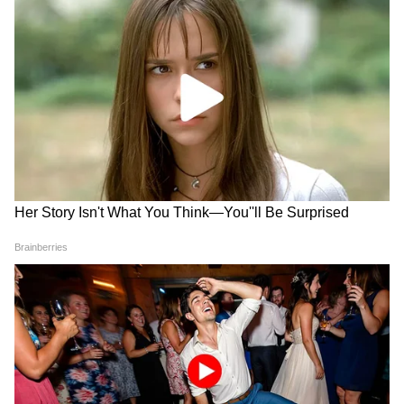
Annapurna Yojana: অন্নপূর্ণা
Annapurna Yojana Big
যোজনার ৩০০০ টাকা প্রতি
Update: অগস্টের কত তারিখ
মাসের কত তারিখে ঢুকবে? বড়
থেকে ঢুকবে অন্নপূর্ণার টাকা?
ঘোষণা মুখ্যমন্ত্রীর
জানালেন মুখ্যমন্ত্রী শুভেন্দু
LATEST VIDEOS
অধিকারী
Jharkhand Protest: হেমন্ত সোরেন
সরকারের বিরুদ্ধে ছাত্রদের বিস্ফোরক
আন্দোলন! যন্তর মন্তর গ্যাং মিসিং
কীভাবে অন্নপূর্ণা ভাণ্ডার নিয়ে কারা ছড়াচ্ছে
বিভ্রান্তি? | Suvendu Adhikari on