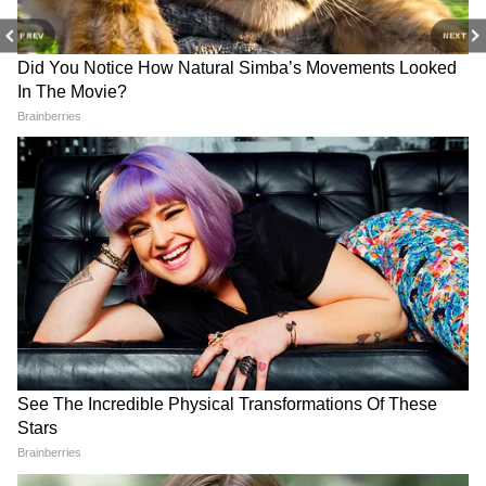
PREV
NEXT
RECOMMENDED STORIES
আরও খবরের জন্য চোখ রাখুন এশিয়ানেট
নিউজ বাংলার হোয়াটসঅ্যাপ চ্যানেলে, ক্লিক
করুন এখানে।
Annapurna Bhandar New
Annapurna Bhandar: বিজেপি
Update: প্রতিমাসে কত তারিখে
এখানে ১০০ বছর থাকবে, নুর-
ঢুকবে অন্নপূর্ণার ৩ হাজার টাকা?
মেহবুবরা ভুয়ো পোস্ট করাচ্ছে,
স্পষ্ট করলেন মুখ্যমন্ত্রী শুভেন্দু
অন্নপূর্ণা নিয়ে বিস্ফোরক শুভেন্দু