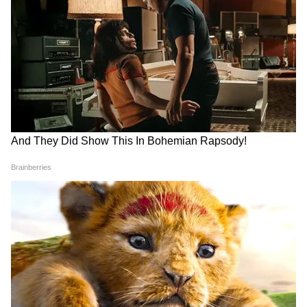
রাজ্য সরকারের সঙ্গে বৈঠকে কোনও সমাধান না
পাওয়া যায় তাহলে মঙ্গলবারের পূর্বনির্ধারিত
কর্মসূচি পালন করবে। অর্থাৎ অনশন যেমন চলছে
তেমনই চলবে। অন্যদিকে মঙ্গলবর রাজ্য স্বাস্থ্যক্ষেত্রে
যে সর্বাত্মক বনধের ডাক তাঁরা দিয়েছেন তাও
কার্যকর করা হবে।
DOWNLOAD APP