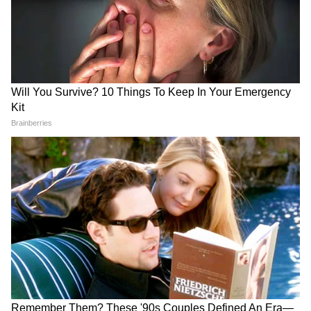
আরও খবরের জন্য চোখ রাখুন এশিয়ানেট
নিউজ বাংলার হোয়াটসঅ্যাপ চ্যানেলে, ক্লিক
করুন এখানে।
LATEST VIDEOS
Samik Bhattacharya: কাশ্মীর মাঙ্গে
আজাদি স্লোগান তুললে একটাও মার বাইরে
পরবে না, Gen Zকে সতর্ক শমীকের