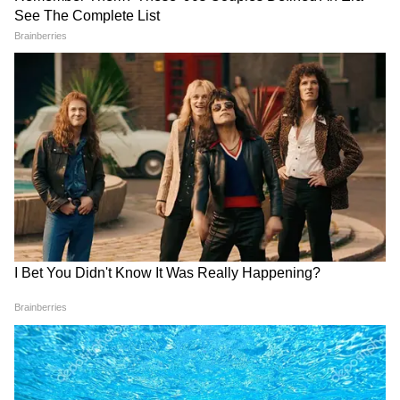
Chinsurah | বিধায়কের এক ধমকেই কেমন
'মিনমিন' করছে ঠিকাদার, মুহূর্তে বদলে গেল
ছবি!