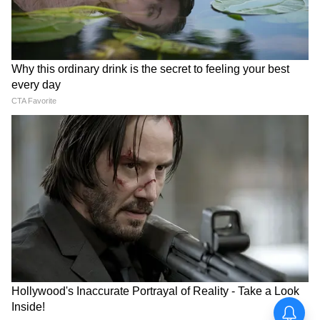
পুজোর আগেই মিলবে বেকার ভাতা? কবে
থেকে আবেদন করবেন যুবশক্তির?