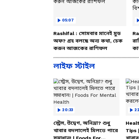
আইপিএস অফিসার দময়ন্তী সেনকে। বি
ঘটনাগুলির চুলচেরা বিশ্লেষণ করে 
05:07
রাজনৈতিক মহলের মতে, দ্বিতীয় ক্য
নিয়ে শুভেন্দু অধিকারী বুঝিয়ে দিলেন, 
Rashifal : সোমবার মানেই মুড
Ra
অফ? গ্রহ বলছে অন্য কথা, চেক
রা
আপস করতে রাজি নয় তাঁর সরকার। 
করুন আজকের রাশিফল
কা
সপ্তাহের মধ্যেই এই দুই কমিশন রা
বি
করে খুলতে চলেছে।
লাইফ স্টাইল
20:33
2
স্ট্রেস, উদ্বেগ, অনিদ্রা? শুধু
Healt
খাবার বদলালেই মিলতে পারে
Tips 
সমাধান! | Foods For
খাবার