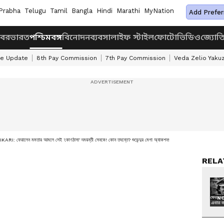
Prabha
Telugu
Tamil
Bangla
Hindi
Marathi
MyNation
Add Prefer
খবর
ভারত
পশ্চিমবঙ্গ
বিনোদন
ব্যবসা
লাইফ স্টাইল
ফোটো
ভিডিও
জ্যোত
ke Update
8th Pay Commission
7th Pay Commission
Veda Zelio Yaku
 ফেরালেন মমতার আমলে সেই 'কোণঠাসা' দময়ন্তী সেনকে! কোন তদন্তে? শুভেন্দুর মেগা অ্যাকশন!
RELA
NO