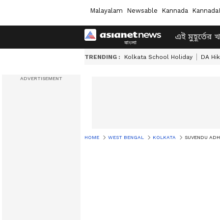
Malayalam
Newsable
Kannada
Kannada
এই মুহূর্তের 
TRENDING :
Kolkata School Holiday
DA Hi
HOME
WEST BENGAL
KOLKATA
SUVENDU ADHIKARI: