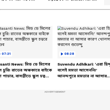
 পুষ্টিবিদ
জানালেন আসল কারণ
07:21
08:28
santi News: মিড ডে মিলের
Suvendu Adhikari: ‘এরা হিন্দ
ল চুরি! রাতের অন্ধকারে বাইকে
বলেই মমতা আসেননি!’
তা পাচার, বাসন্তীতে স্কুল চত্বরে
আনন্দপুরে মমতার না আসার
্ডব
কারণ খোলসা করলেন শুভেন্দু