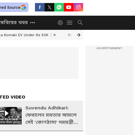
red Source
িষ
বিশ্বের খবর
za Komaki EV Under Rs 50K
Kolkata Weather Update
West Bengal Wea
TED VIDEO
Suvendu Adhikari:
ফেরালেন মমতার আমলে
W PLAYING
সেই 'কোণঠাসা' দময়ন্তী
সেনকে! কোন তদন্তে?