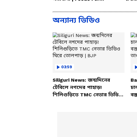
Mental Health
করলেন
অন্যান্য ভিডিও
03:59
Siliguri News: জন্মদিনের
Ba
টেবিলে নগদের পাহাড়!
চা
শিলিগুড়িতে TMC নেতার ভিডিও
বস্
ঘিরে তোলপাড় | BJP
তাণ