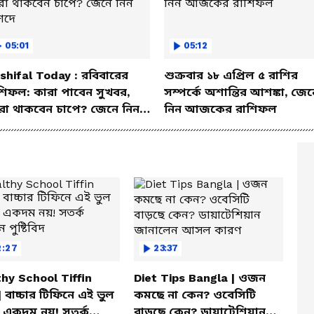
গত দিনে রাজ্যে ঘটে যাওয়া নারী নির্যাতনের
দ্রুত আইনি পদক্ষেপের সুপারিশ করবে এই কমিশন।
05:01
05:12
াবিনেট বৈঠকেই এই জোড়া কমিশন গঠনের সিদ্ধান্ত
দুর্নীতি এবং আইন-শৃঙ্খলা ইস্যুতে বিন্দুমাত্র
shifal Today : রবিবারের
শুক্রবার ১৮ এপ্রিল ৫ রাশির
শিফল: কারা পাবেন সুখবর,
সম্পর্কে অশান্তির আশঙ্কা, জেন
মন্ত্রিসভার সবুজ সংকেত মেলার পর আগামী ১
রা থাকবেন চাপে? জেনে নিন
নিন আজকের রাশিফল
জ্যের একাধিক হাই-প্রোফাইল মামলার ফাইল নতুন
শদে
2:27
23:37
hy School Tiffin
Diet Tips Bangla | ওজন
| বাচ্চার টিফিনে এই ভুল
কমছে না কেন? ওবেসিটি
 একদম নয়! সতর্ক
বাড়ছে কেন? ডায়াটেশিয়ান