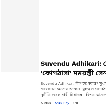
Suvendu Adhikari:
'কোণঠাসা' দময়ন্তী সে
মেগা অ্যাকশন!
Suvendu Adhikari: কাঁপছে নবান্ন? মুখ্যম
ফেরালেন মমতার আমলে ‘ব্রাত্য ও কোণঠাস
দুর্নীতি থেকে নারী নির্যাতন—বিগত আমল
Author :
Arup Dey
|
ANI