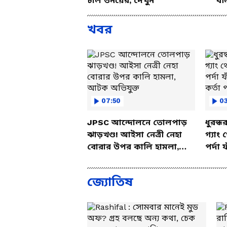
চাল তনয়ের, দেখুন
বল
সরকারের যেসব সুপারিশ ও অভিযোগ র
টিম।
খবর
07:50
03
JPSC আন্দোলনে তোলপাড়
ধুরন্
ঝাড়খণ্ড! আইসা নেত্রী নেহা
গ্যাং
বোরার উপর কালি হামলা,
পর্দা
আটক অভিযুক্ত
কর্তা
২. নারী সুরক্ষায় দময়ন্তী সেনের ও
রাজ্যে গত কয়েক বছরে ঘটে যাওয়া 
জ্যোতিষ
খতিয়ে দেখতে দ্বিতীয় কমিশনটি গঠন কর
নারী ও শিশু নির্যাতন দমন কমিশনের
সমাপ্তি চট্টোপাধ্যায়কে। এছাড়াও এ