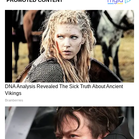
2
6
Image Credit :
Ai Photo
স্বাস্থ্য কর্তাদের সঙ্গে বৈঠকে কী বললেন শুভেন্দু
অধিকারী?
শুক্রবার এসএসকেএম কর্তৃপক্ষের সঙ্গে বৈঠকে
বসেন মুখ্যমন্ত্রী শুভেন্দু অধিকারী। তিনি যে
নির্দেশগুলো দিয়েছেন তার মধ্যে রয়েছে-রোগী
কল্যাণ সমিতিতে পলিটিকাল লোক রাখা চলবে না।
বৈধ আইডি কার্ড দিতে হবে ৩১ মে'র মধ্যে।