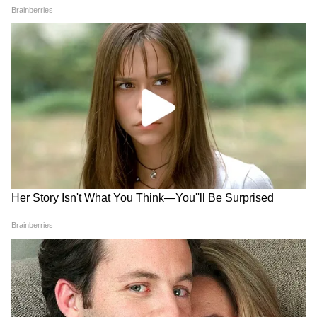
Image Credit :
ANI
শয্যা সংখ্যা বাড়ছে!
হাসপাতালে শয্যা সংখ্যা বাড়াতে হবে। এস এস কে
এম এ আগে সেই শয্যা সংখ্যা বাড়াতে হবে। দালাল
রাজ বন্ধ করার নির্দেশ। অ্যাম্বুলেন্স চক্র ভাঙতে
হবে। মুখ্যমন্ত্রী শুভেন্দু অধিকারী জানিয়েছেন যে,
হাসপাতালে বেড না পাওয়ার সমস্যা মোকাবিলায়
মুখ্যমন্ত্রী সেন্ট্রাল মনিটরিং সিস্টেম চালুর নির্দেশ
দিয়েছেন। রাজ্য, জেলা এবং কেন্দ্রীয় সরকারি
হাসপাতালের বেড সংক্রান্ত সমস্ত তথ্য একটি
কেন্দ্রীয় পোর্টালে থাকবে।
5
6