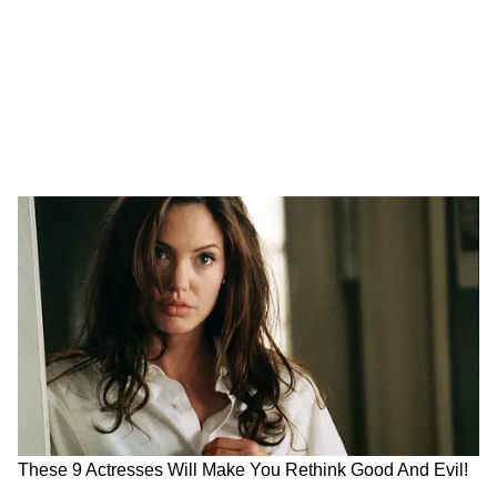
Image Credit :
X
হাসপাতালে ঢুকতে বাধ্যতামূলক আইডি কার্ড
জানা গিয়েছে, আগামী ৩১ মে-র মধ্যে সরকারি
হাসপাতালের ডাক্তার, নার্স ও সমস্ত স্বাস্থ্যকর্মীদের
জন্য সচিত্র রঙিন পরিচয়পত্র বাধ্যতামূলক করা
হয়েছে। এর ফলে হাসপাতালে বহিরাগত বা
দালালদের দৌরাত্ম্য বন্ধ করা সহজ হবে। ডাক্তার ও
স্টাফেদের জন্য আলাদা কার্ড থাকবে বলেও
জানানো হয়েছে ওই বৈঠকে।
4
6