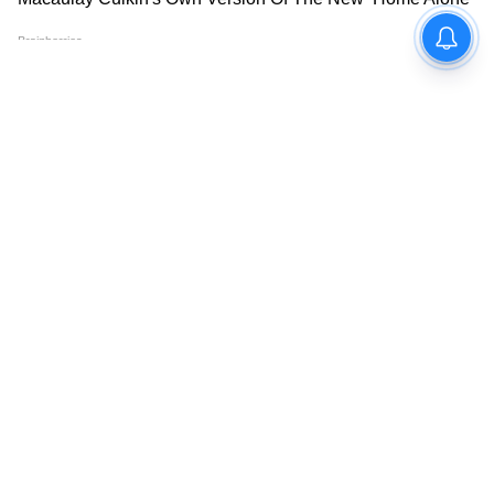
Image Credit :
Asianet News
রিয়েল টাইম ট্র্যাকিং
এবার থেকে রিয়েল টাইম ট্র্যাকিং হবে। রোগী
কল্যাণ সমিতি চালু রাখতে হবে। পলিটিকাল লোক
রাখা চলবে না। হেলথ রিক্রুটমেন্ট বোর্ডে চিকিৎসার
সঙ্গে যুক্ত না এমন লোক রাখবেন না। অবৈধ
স্ট্রাকচার থাকলে হসপিটাল ভাঙতে হবে হেলথ
রিক্রুটমেন্ট বোর্ডের পুনর্গঠন করতে হবে। আর এই
রিয়েল টাইম ট্র্যাকিংয়ের সাহায্যে কোথায় কয়টি
বেড আছে তা সরাসরি দেখতে পারবেন রোগীর
পরিজনরা।