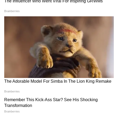
Related Articles
Fuel Price Hike: পশ্চিম এশিয়ার সংঘাতে পকেটে
টান! একলাফে দেশজুড়ে বাড়ল পেট্রোল-ডিজেলের
দাম
Dilip Ghosh: দেশজুড়ে একলাফে তেলের দাম বৃদ্ধি,
ভবিষ্যতের কথা ভেবে বিশেষ বার্তা দিলীপ ঘোষের
3
6