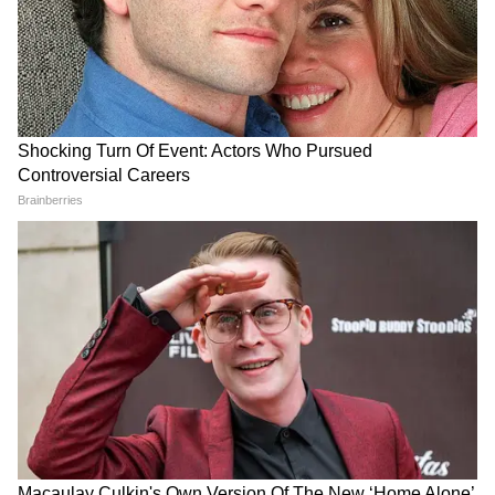
Image Credit :
Asianet News
অ্যাম্বুলেন্সে এবার থেকে জিপিএস
অ্যাম্বুলেন্সকে জিপিএস লাগাতে হবে। ট্র্যাকিং হবে
সব অ্যাম্বুলেন্স। কেন্দ্রীয় হসপিটালের বেড নিয়ে
রাজ্য সরকারের সঙ্গে চুক্তি হবে। প্রাইভেট মেডিকেল
কলেজের ফাঁকা বেড সরকারি হাসপাতালে ব্যবহৃত
হবে বলেও এদিনের বৈঠক থেকে স্পষ্ট বার্তা দেন
তিনি।
6
6