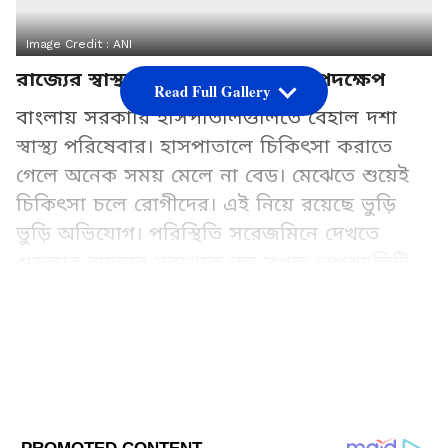
Image Credit :
ANI
রাজ্যের স্বাস্থ্য ব্যবস্থা নিয়ে একগুচ্ছ পদক্ষেপ
Read Full Gallery
বাংলায় সরকারি হাসপাতালগুলিতে বেহাল দশা
স্বাস্থ্য পরিষেবার। হাসপাতালে চিকিৎসা করাতে
গেলে অনেক সময় মেলে না বেড। মেঝেতে শুয়েই
চিকিৎসা চলে রোগীদের। এই নিয়ে রয়েছে ভুড়ি
ভুড়ি অভিযোগ। পরিস্থিতি সরেজমিনে দেখতে
শুক্রবার রাজ্যের সবথেকে বড় সুপার স্পেশ্যালিটি
হাসপাতাল SSKM-এর কর্তৃপক্ষের সঙ্গে এই বিষয়ে
বৈঠক করেন রাজ্যের নতুন মুখ্যমন্ত্রী শুভেন্দু
অধিকারী (Suvendu Adhikari)।
Add Asianetnews Bangla as a Preferred
Source