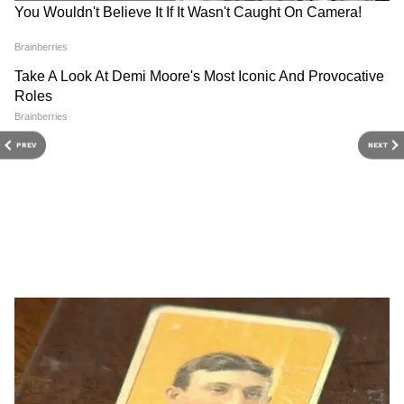
PREV
NEXT
Durga Puja Grants: জল্পনায়
Kalyan Banerjee: আমি
জল! দুর্গাপূজার সরকারি টাকা
ক্যামাক স্ট্রিটের কর্মচারী নই,
নিয়ে শেষমেশ যা জানিয়ে দিলেন
অভিষেকের মামলা থেকে সরে
শুভেন্দু অধিকারী
গিয়ে বিস্ফোরক কল্যাণ
Abhishek Banerjee: দীর্ঘ
Kalyan Banerjee on
জেরার পর ছাড়া পেলেন,
Abhishek: 'আমি কী ডাস্টবিন?