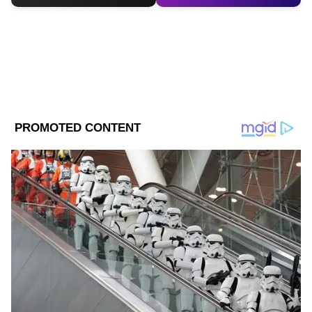
যোজনা। তিনি বলেন, "দ্বিতীয়ত, আমরা বাংলায়
আগে আটকে থাকা কিছু পদক্ষেপ চালু করেছি,
যেমন জনগণনা প্রক্রিয়া। জল জীবন মিশনের জন্য
৩৯,০০০ কোটি টাকার চুক্তি সই হয়েছে এবং
দিল্লিতে আয়ুষ্মান ভারতের চুক্তি চূড়ান্ত হয়েছে।
১.৪৩ কোটি পরিবারকে আয়ুষ্মান ভারত কার্ড
দেওয়ার জন্য চিহ্নিত করা হয়েছে। আমরা
'প্রধানমন্ত্রী সূর্য ঘর' প্রকল্পও গ্রহণ করেছি, যার ফলে
স্বল্প আয়ের পরিবারগুলোর মাসিক বিদ্যুতের খরচ
আর থাকবে না।"
DOWNLOAD APP
RECOMMENDED STORIES