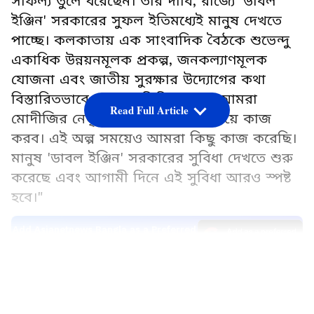
সাফল্য তুলে ধরেছেন। তাঁর দাবি, রাজ্যে 'ডাবল
ইঞ্জিন' সরকারের সুফল ইতিমধ্যেই মানুষ দেখতে
পাচ্ছে। কলকাতায় এক সাংবাদিক বৈঠকে শুভেন্দু
একাধিক উন্নয়নমূলক প্রকল্প, জনকল্যাণমূলক
যোজনা এবং জাতীয় সুরক্ষার উদ্যোগের কথা
বিস্তারিতভাবে জানান। তিনি বলেন, "আমরা
Read Full Article
মোদীজির নেতৃত্বে ও তাঁর আশীর্বাদ নিয়ে কাজ
করব। এই অল্প সময়েও আমরা কিছু কাজ করেছি।
মানুষ 'ডাবল ইঞ্জিন' সরকারের সুবিধা দেখতে শুরু
করেছে এবং আগামী দিনে এই সুবিধা আরও স্পষ্ট
হবে।"
Add Asianetnews Bangla as a Preferred
Source
LATEST VIDEOS
জাতীয় সুরক্ষায় জোর