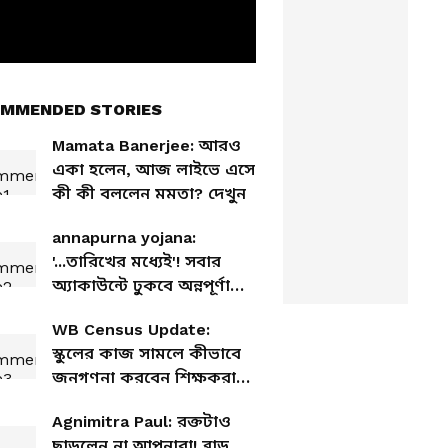
MMENDED STORIES
Mamata Banerjee: আরও
একা হলেন, আজ লাইভে এসে
কী কী বললেন মমতা? দেখুন
annapurna yojana:
'...তারিখের মধ্যেই'! সবার
অ্যাকাউন্টে ঢুকবে অন্নপূর্ণা
ভাণ্ডার, জানালেন মুখ্যমন্ত্রী
WB Census Update:
স্কুলের কাজ সামলে কীভাবে
জনগণনা করবেন শিক্ষকরা?
জানিয়ে দিলো রাজ্য শিক্ষা
Agnimitra Paul: রক্তটাও
দফতর
ছাড়লেন না আপনারা! ব্লাড