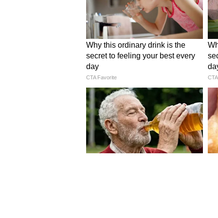
আন্দামান সাগর এবং দক্ষিণ বঙ্গোপস
মৌসুমি বায়ু।
4
8