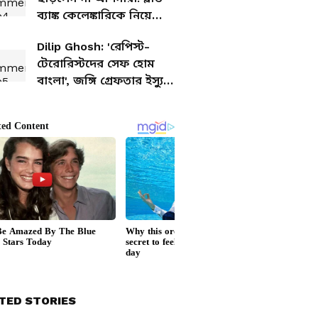
ব্যাঙ্ক কেলেঙ্কারিকে নিয়ে
TMC-কে তোপ অগ্নিমিত্রার
Dilip Ghosh: 'রেপিস্ট-
টেরোরিস্টদের সেফ হোম
বাংলা', জঙ্গি গ্রেফতার ইস্যুতে
তৃণমূলকে কটাক্ষ দিলীপের
TED STORIES