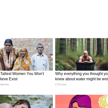
 গরম? কবে দক্ষিণবঙ্গে স্বস্তির বৃষ্টি নামবে? এই নিয়েই
 আবহাওয়া দপ্তর বা IMD। আবহাওয়া দপ্তরের পূর্বাভাস
সক্রিয় হওয়ার অনুকূল পরিস্থিতি তৈরি হচ্ছে।