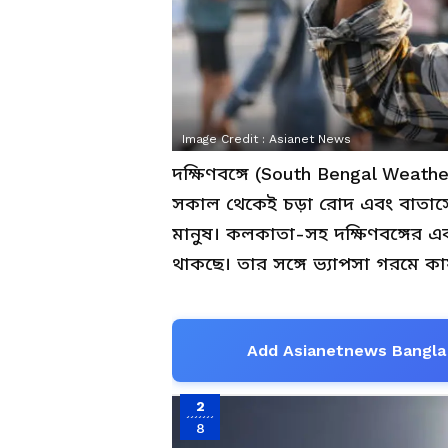
Image Credit :
Asianet News
দক্ষিণবঙ্গে (South Bengal Weathe
সকাল থেকেই চড়া রোদ এবং বাতাসে
মানুষ। কলকাতা-সহ দক্ষিণবঙ্গের এ
থাকছে। তার সঙ্গে ভ্যাপসা গরমে কার
Add Asianetnews Bangla 
2
8