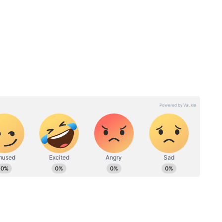
 সাগরে
West Bengal Weather:
বদল,
ঘূর্ণাবর্তের কারণে উত্তরে বৃষ্টির
জেলাগুলি
তীব্রতা বৃদ্ধি, সপ্তাহান্তে দক্ষিণবঙ্গে
কেমন থাকবে আবহাওয়া?