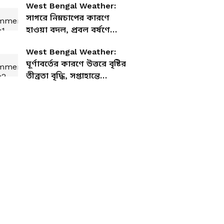
West Bengal Weather:
সাগরে নিম্নচাপের কারণে
হাওয়া বদল, প্রবল বর্ষণে
ভিজবে এই জেলাগুলি
West Bengal Weather:
ঘূর্ণাবর্তের কারণে উত্তরে বৃষ্টির
তীব্রতা বৃদ্ধি, সপ্তাহান্তে
দক্ষিণবঙ্গে কেমন থাকবে
আবহাওয়া?