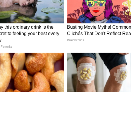
াগরের দিকে ধীরে ধীরে এগোচ্ছে দক্ষিণ-পশ্চিম