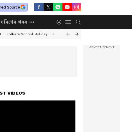
red Source
িষ
বিশ্বের খবর
K
Kolkata School Holiday
Kolkata Weather Update
West Bengal Wea
ST VIDEOS