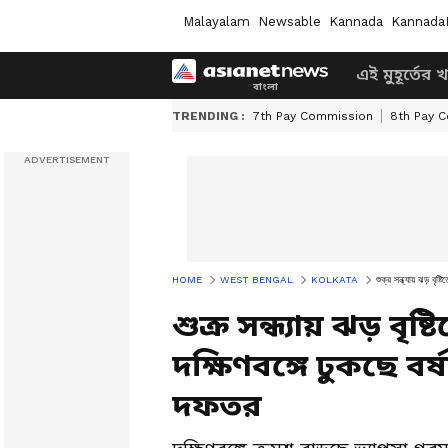
Malayalam
Newsable
Kannada
Kannada
এই মুহূর্তের 
TRENDING :
7th Pay Commission
8th Pay 
HOME
WEST BENGAL
KOLKATA
শুক্র সন্ধ্যায় ঝড় বৃষ
শুক্র সন্ধ্যায় ঝড় বৃষ্
দক্ষিণবঙ্গে ঢুকছে 
দফতর