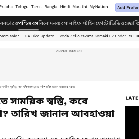
Prabha
Telugu
Tamil
Bangla
Hindi
Marathi
MyNation
Add Prefer
খবর
ভারত
পশ্চিমবঙ্গ
বিনোদন
ব্যবসা
লাইফ স্টাইল
ফোটো
ভিডিও
জ্যোত
Commission
DA Hike Update
Veda Zelio Yakuza Komaki EV Under Rs 50
্টিতে সাময়িক স্বস্তি, কবে দক্ষিণবঙ্গে ঢুকছে বর্ষা? তারিখ জানাল আবহাওয়া দফতর
LATE
টিতে সাময়িক স্বস্তি, কবে
বর্ষা? তারিখ জানাল আবহাওয়া