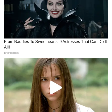
Image Credit :
Cgatgpt
মাসে ৩০ হাজার টাকা বেতন হলে বর্ধিত কত টাকা
ঢুকবে পকেটে?
আগের ডিএ (১৮%): ৫,৪০০ টাকা
নতুন ডিএ (৩৮%): ১১,৪০০ টাকা
সরাসরি বেতন বৃদ্ধি: প্রতি মাসে ৬,০০০ টাকা
অতিরিক্ত মিলবে। অর্থাৎ যাদের মূল বেতন ৩০
হাজার টাকা তারা বর্ধিত ডিএ অনুযায়ী ২০ শতাংশ
হারে বেশি বেতন মোট ৩৬ হাজার টাকা পাবেন।
5
5