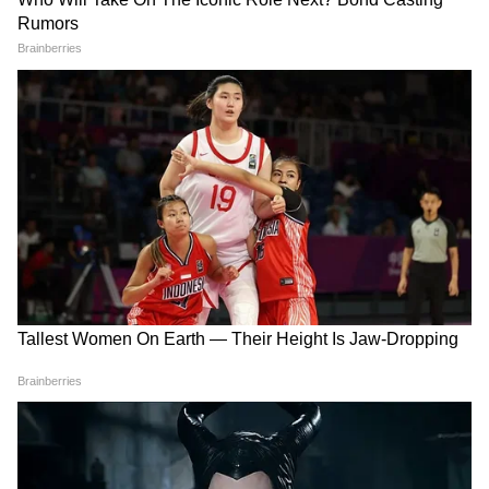
Image Credit :
Asianet News
বর্ধিত বেতনের হিসেব
সরকারি নিয়ম অনুযায়ী, মহার্ঘ ভাতা বা ডিএ
হিসাব করা হয় একজন কর্মচারীর মূল বেতন বা
বেসিক পে (Basic Pay)-এর ওপর ভিত্তি করে।
রোপা (ROPA) নিয়ম মেনে ষষ্ঠ বেতন কমিশনের
কাঠামো অনুযায়ী- প্রাথমিক স্তরের কর্মচারী যাদের
মূল বেতন ৩০,০০০ টাকা।
4
5