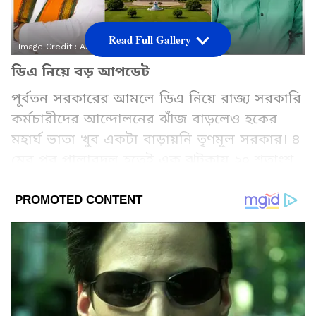
Read Full Gallery
Image Credit :
Asianet News
ডিএ নিয়ে বড় আপডেট
পূর্বতন সরকারের আমলে ডিএ নিয়ে রাজ্য সরকারি
কর্মচারীদের আন্দোলনের ঝাঁজ বাড়লেও হকের
মহার্ঘ ভাতা খুব একটা বাড়ায়নি তৃণমূল সরকার। ৪
মের পর পালাবদল হতেই এক ঝটকায় ২০ শতাংশ
ডিএ বাড়িয়েছে বিজেপি সরকার। যারফলে বর্তমানে
রাজ্য সরকারের সমস্ত সরকারি কর্মীদের বর্ধিত
ডিএ-র পরিমাণ বেড়ে দাড়ালো ৩৮ শতাংশ।
Add Asianetnews Bangla as a Preferred
Source
2