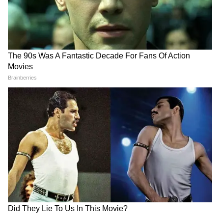
5
Image Credit :
Asianet News
৩৮ শতাংশ ডিএ বাড়লে বর্ধিত বেতন কত হবে?
রাজ্যের ২০২৬-২৭ অর্থবর্ষের বাজেটে দীর্ঘদিনের
আন্দোলন এবং বকেয়া মহার্ঘ ভাতার দাবির পর,
নবনির্বাচিত সরকারের প্রথম পূর্ণাঙ্গ বাজেটে এক
ধাক্কায় ২০ শতাংশ ডিএ (Dearness Allowance)
বৃদ্ধির ঘোষণা করেছেন অর্থমন্ত্রী স্বপন দাশগুপ্ত। এর
ফলে কর্মচারীদের মোট ডিএ-র পরিমাণ বর্তমানের
১৮ শতাংশ থেকে বেড়ে দাঁড়াচ্ছে ৩৮ শতাংশে।