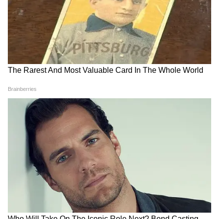
Related Articles
West Bengal Weather: পাহাড়ে দুর্যোগপূর্ণ
আবহাওয়ায় জারি লাল সতর্কতা, দক্ষিণবঙ্গে কতদিন
বজায় থাকবে ভ্যাপসা গরম?
Annapurna Yoyona: এখনও ঢোকেনি অন্নপূর্ণা
ভাণ্ডারের টাকা? স্ট্যাটাস চেক করে জানুন আপডেট
3
5