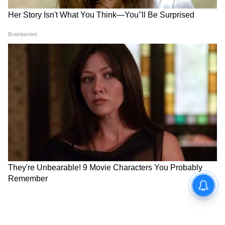
Image Credit :
Asianet News
মাসে ৫০ হাজার টাকা বেতন হলে বর্ধিত কত টাকা
ঢুকবে পকেটে?
আগের ডিএ (১৮%): ৯,০০০ টাকা
নতুন ডিএ (৩৮%): ১৯,০০০ টাকা
সরাসরি বেতন বৃদ্ধি: প্রতি মাসে ১০,০০০ টাকা
অতিরিক্ত মিলবে। অর্থাৎ যে সমস্ত রাজ্য সরকারি
কর্মচারীদের বেতন মাসে ৫০ হাজার টাকা তাদের
অ্যাকাউন্টে ঢুকবে অতিরিক্ত ১০,০০০ টাকা।