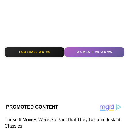
ভালোবাসা।
Follow Us
FOOTBALL WC '26
WOMEN T-20 WC '26
DOWNLOAD APP