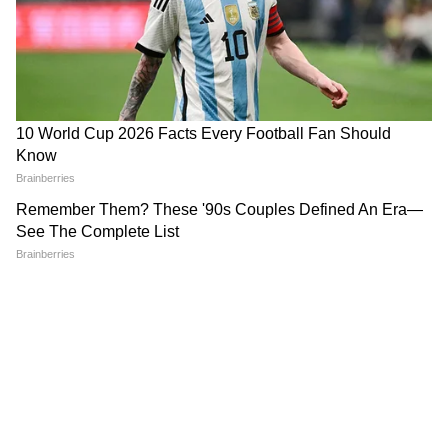
LATEST VIDEOS
Weight Loss Formula | এই ১টি ভুল
শুধরে নিন, ডায়েট ও ব্যায়াম ছাড়া ওজন
কমানো অসম্ভব!
Chinsurah | বিধায়কের এক ধমকেই কেমন
'মিনমিন' করছে ঠিকাদার, মুহূর্তে বদলে গেল
ছবি!