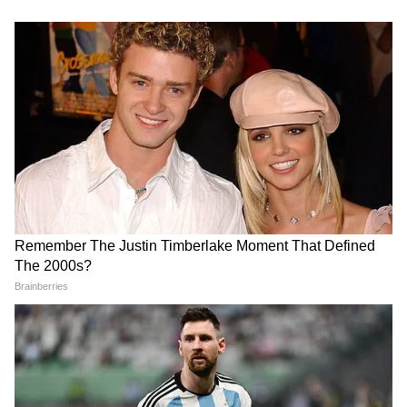
Annapurna Bhandar: এরা
১ তারিখ অন্নপূর্ণা ভাণ্ডারের টাকা
ফর্ম ফিলাপ করলেও পাবেন না
পাননি? এই তারিখে অ্যাকাউন্টে
অন্নপূর্ণার টাকা! কেন? জানালেন
ঢুকবে টাকা! বলে দিলেন মুখ্যমন্ত্রী
মুখ্যমন্ত্রী স্বয়ং!