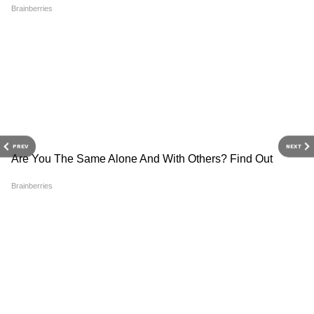
RECOMMENDED STORIES
PREV
NEXT
Councillor Debraj
RG Kar Case: আরজি করের
Chakraborty: গ্রেফতার
প্রাক্তন সুপার সন্দীপ ঘোষের
নিউটাউনের 'কুখ্যাত' দেবরাজ!
বিরুদ্ধে চার্জ গঠনের নির্দেশ
পুরুলিয়া থেকে প্রাক্তন তৃণমূল
রাজ্যের, বিচারে আসবে গতি?
কাউন্সিলরকে গ্রেফতার করল
পুলিশ