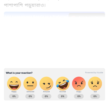
পাশাপাশি পড়ুয়ারাও।
Add Asianetnews Bangla as a Preferred
Source
LATEST VIDEOS
সিজোফ্রেনিয়া সম্পর্কে ভুল ধারণা দূর করা, উপযুক্ত
চিকিৎসা, এই রোগে আক্রান্ত ব্যক্তিদের সমাজের
মূলস্রোতে ফেরানো সম্পর্কে আলোচনা করা হয়।
যাঁরা সিজোফ্রেনিয়া আক্রান্তদের সেবা করছেন,
তাঁরা ব্যক্তিগত অভিজ্ঞতার কথা জানান। বিশেষজ্ঞরা
জানিয়েছেন সিজোফ্রেনিয়া আক্রান্তদের দূরে সরিয়ে
রাখা উচিত নয়। তাঁদের সঙ্গে কথা বলে মনের
অবস্থা বুঝে ঠিকমতো চিকিৎসা করলে সুস্থ করে
তোলা যায়। এই রোগে আক্রান্ত রোগীরা উপযুক্ত
ABOUT THE AUTHOR
চিকিৎসা পেলে সুস্থ হয়ে উঠতে পারেন। ফিরতে
Web Desk - ANB
WD
পারেন জীবনের মূল স্রোত। শুধু দরকার যত্ন এবং