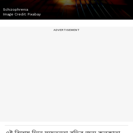
Schizophrenia
Image Credit:
Pixabay