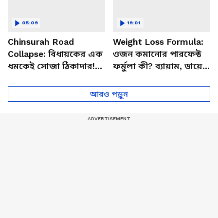
05:09
19:01
Chinsurah Road
Weight Loss Formula:
Collapse: বিধায়কের এক
ওজন কমানোর পারফেক্ট
ধমকেই সোজা ঠিকাদার!
ফর্মুলা কী? ব্যায়াম, ডায়েট
চুঁচুড়ায় কাজের নামে
ও লাইফস্টাইল নিয়ে দুর্দান্ত
জালিয়াতি?
টিপস
আরও পড়ুন