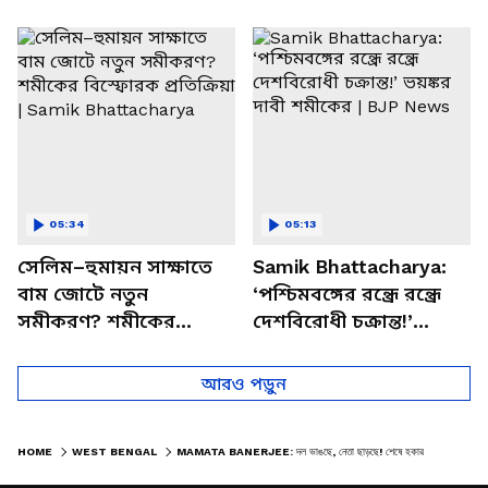
পাচার, বাসন্তীতে স্কুল
মমতার না আসার কারণ
চত্বরে তাণ্ডব
খোলসা করলেন শুভেন্দু
05:34
05:13
সেলিম–হুমায়ন সাক্ষাতে
Samik Bhattacharya:
বাম জোটে নতুন
‘পশ্চিমবঙ্গের রন্ধ্রে রন্ধ্রে
সমীকরণ? শমীকের
দেশবিরোধী চক্রান্ত!’
বিস্ফোরক প্রতিক্রিয়া |
ভয়ঙ্কর দাবী শমীকের |
Samik Bhattacharya
BJP News
আরও পড়ুন
HOME
WEST BENGAL
MAMATA BANERJEE: দল ভাঙছে, নেতা ছাড়ছে! শেষে হকারদের হাত ধরে রাস্তায় নামলেন মমতা