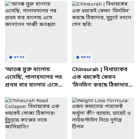
07:22
05:10
'আতঙ্ক মুক্ত বাংলায়
Chinsurah | বিধায়কের
এসেছি', পালাবদলের পর
এক ধমকেই কেমন
প্রথম বার বাংলায় এসে
'মিনমিন' করছে ঠিকাদার,
জানালেন সাধ্বী ঋতম্ভরা
মুহূর্তে বদলে গেল ছবি!