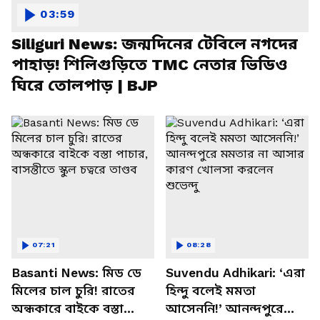
03:59
Siliguri News: জন্মদিনের টেবিলে নগদের
পাহাড়! শিলিগুড়িতে TMC নেতার ভিডিও
ঘিরে তোলপাড় | BJP
07:21
08:28
Basanti News: মিড ডে
Suvendu Adhikari: ‘এরা
মিলের চাল চুরি! রাতের
হিন্দু বলেই মমতা
অন্ধকারে বাইকে বস্তা
আসেননি!’ আনন্দপুরে