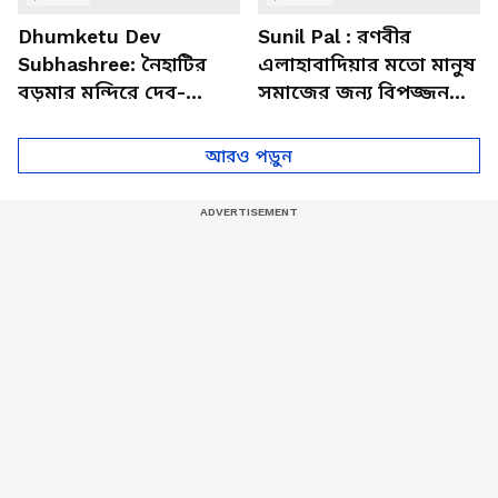
Dhumketu Dev
Sunil Pal : রণবীর
Subhashree: নৈহাটির
এলাহাবাদিয়ার মতো মানুষ
বড়মার মন্দিরে দেব-
সমাজের জন্য বিপজ্জনক :
শুভশ্রী, ধূমকেতু নিয়ে কী
সুনীল পাল
মানত এই জুটির?
আরও পড়ুন