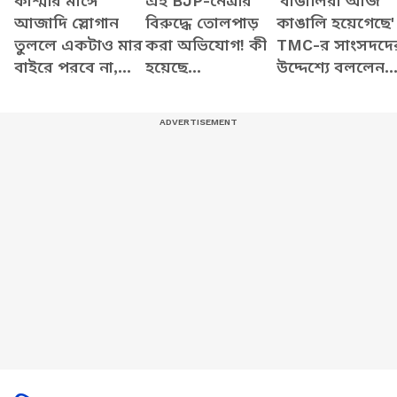
কাশ্মীর মাঙ্গে
এই BJP-নেত্রীর
'বাঙালিরা আজ
আজাদি স্লোগান
বিরুদ্ধে তোলপাড়
কাঙালি হয়েগেছে'
তুললে একটাও মার
করা অভিযোগ! কী
TMC-র সাংসদদে
বাইরে পরবে না,
হয়েছে
উদ্দেশ্যে বললেন
Gen Z-কে সতর্ক
Murshidabad-এ?
Adhir Ranjan
শমীকের
Chowdhury