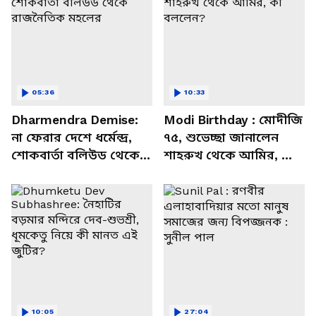
05:36
10:33
Dharmendra Demise:
Modi Birthday : মোদীজি
না ফেরার দেশে ধর্মেন্দ্র,
৭৫, শুভেচ্ছা জানালেন
শোকবার্তা বলিউড থেকে
শাহরুখ থেকে আমির, কী
রাজনৈতিক মহলের
বললেন?
10:05
27:04