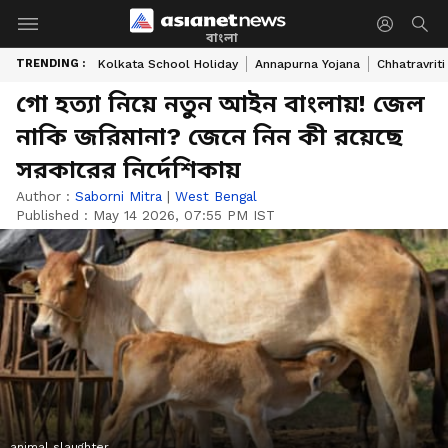
বাংলা
TRENDING :
Kolkata School Holiday
Annapurna Yojana
Chhatravriti
গো হত্যা নিয়ে নতুন আইন বাংলায়! জেল
নাকি জরিমানা? জেনে নিন কী রয়েছে
সরকারের নির্দেশিকায়
Author :
Saborni Mitra
|
West Bengal
Published :
May 14 2026, 07:55 PM IST
animal slaughter