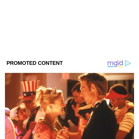
সাবর্ণী মিত্র, ২০০৩ সালে থেকে মিডিয়ার সঙ্গে যুক্ত। বর্ধমান
বিশ্ববিদ্যালয় থেকে সাংবাদিকতা ও গণজ্ঞাপণে স্নাতকোত্তর ডিগ্রি
রয়েছে। জাতীয়, আন্তর্জাতিক ও রাজ্যের খবর লেখেন। ক্রাইম
নিউজে আগ্রহী। যোগাযোগ: saborni.mitra@asianetnews.in
পশ্চিমবঙ্গের খবর
Follow Us
Related Articles
DA না সপ্তম বেতন কমিশন, কোনটার টাকা সবার আগে
হাতে পাবেন সরকারি কর্মীরা
আইনজীবী মমতার 'ENTRY' নিয়ে পশ্চিমবঙ্গ বার