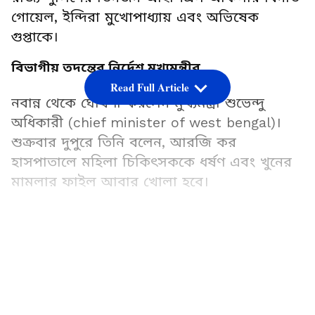
গোয়েল, ইন্দিরা মুখোপাধ্যায় এবং অভিষেক
গুপ্তাকে।
বিভাগীয় তদন্তের নির্দেশ মুখ্যমন্ত্রীর
Read Full Article
নবান্ন থেকে ঘোষণা করলেন মুখ্যমন্ত্রী শুভেন্দু
অধিকারী (chief minister of west bengal)।
শুক্রবার দুপুরে তিনি বলেন, আরজি কর
হাসপাতালে মহিলা চিকিৎসককে ধর্ষণ এবং খুনের
মামলার ফাইল আবার খোলা হবে।
সেই সময়, বিভিন্ন পদে কর্মরত তিনজন আইপিএস
LATEST VIDEOS
অফিসার বিনীত গোয়েল, ইন্দিরা মুখোপাধ্যায় এবং
অভিষেক গুপ্তার বিরুদ্ধে বিভাগীয় তদন্তের কাজ
দ্রুত শুরু হবে। তাই আপাতত তাদের সাসপেন্ড করা
হচ্ছে। নিঃসন্দেহে বিরাট সিদ্ধান্ত।