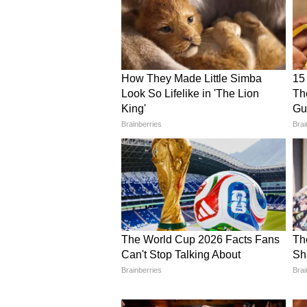
গাড়ি/বাইকে: দ্বিতীয় হুগলি ব্রিজ বা
রোড ধরুন। সাঁকরাইল মোড়ের ১ কিম
স্টেশন থেকে ৩৫ মিনিট, সাঁতরাগাছি 
Salasar Dham Sankrail” লিখলেই
কখন যাবেন, কী নিয়ম?
সময়: রোজ সকাল ৬টা-দুপুর ১২টা, ব
১২টায় খিচুড়ি-লাবড়া ভোগ। কুপন ৫
২০০ টাকার স্পেশাল ভোগ। পুজো: ন
নিয়ম: শর্টস, ছেঁড়া জিন্স, স্লিভলে
ফ্রি পাওয়া যায়। চামড়ার বেল্ট, ব্য
বারণ।
আশেপাশে আর কী দেখবেন?
একঘণ্টা হাতে থাকলে ৪ কিমি দূরে 
নিন। সাঁতরাগাছি ঝিলে পরিযায়ী প