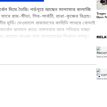
ার্বেল দিয়ে তৈরি। গর্ভগৃহে আছেন সালাসার বালাজি
াথে রাম-সীতা, শিব-পার্বতী, রাধা-কৃষ্ণের বিগ্রহ।
লীর মূর্তি। দেওয়ালে রামায়ণের কাহিনি পাথরে খোদাই
 মার্বেল ঝলমল করে। মঙ্গলবার আর শনিবার সন্ধ্যা
প্রসাদে পাওয়া যায় সালাসারের বিখ্যাত লাড্ডু।
RELA
ম, মানিকপুর, সাঁকরাইল, হাওড়া - ৭১১৩১৩। আন্দুল
র খবর): Read In depth coverage of West Bengal
ে।
g West Bengal Political, Education, Crime,
es news at Asianet News Bangla.