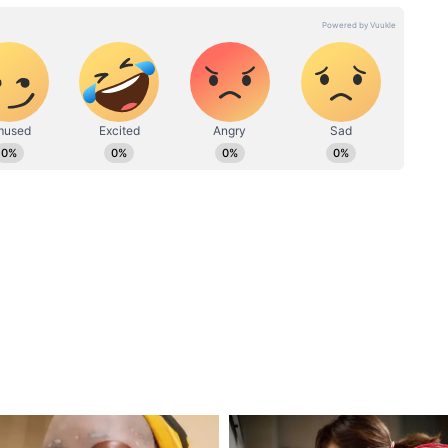
Digha Jagannath Temple
ে মাথা
News: দীঘার জগন্নাথ ধাম নিয়ে
ড়ে ২৭
নতুন মোড়! শুভেন্দুর ঘোষণার পরই
বানির,
ট্রাস্টের বড় সিদ্ধান্ত
-পূর্ব রেলের লোকাল ধরে সাঁকরাইল স্টেশন। সময়
্টেশন থেকে টোটো রিজার্ভ ৪০ টাকা, শেয়ারে ১৫
ি থেকেও ট্রেন আছে, ১৫ মিনিট।
3, হাওড়া স্টেশন থেকে 57A, 79, Bagnan-Howrah
নামবেন। রাস্তা ক্রস করলেই মন্দিরের গেট। বাসে