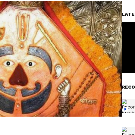
LATE
RECO