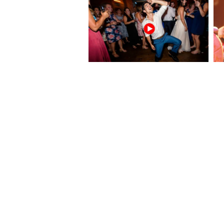
বাসস্ট্যান্ড থেকে মোগলাই, চপ খেত
সোজা কথা: ট্রেনভাড়া ২০ টাকা, টো
ভিড় এড়াতে শনি-মঙ্গল বাদ দিয়ে স
আরও খবরের আপডেট পেতে চোখ রাখ
এখানে।