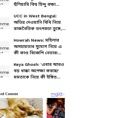
হুঁশিয়ারি বিশ্ব হিন্দু রক্ষা
পরিষদের
UCC in West Bengal:
অভিন্ন দেওয়ানি বিধি নিয়ে
রাজনৈতিক তৎপরতা তুঙ্গে,
সোমবার পেশ পারে বিলটি
Howrah News: মহিলার
অসহায়তার সুযোগ নিয়ে এ
কী কাণ্ড বিজেপি নেতার!
দেখলে আঁতকে উঠবেন
Keya Ghosh: 'এবার আরও
বড় ধাক্কা অপেক্ষা করছে!'
মমতাকে নিয়ে কী ইঙ্গিত
দিলেন কেয়া?