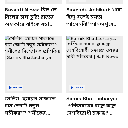
Basanti News: মিড ডে
Suvendu Adhikari: ‘এরা
মিলের চাল চুরি! রাতের
হিন্দু বলেই মমতা
অন্ধকারে বাইকে বস্তা
আসেননি!’ আনন্দপুরে
পাচার, বাসন্তীতে স্কুল
মমতার না আসার কারণ
চত্বরে তাণ্ডব
খোলসা করলেন শুভেন্দু
05:34
05:13
সেলিম–হুমায়ন সাক্ষাতে
Samik Bhattacharya:
বাম জোটে নতুন
‘পশ্চিমবঙ্গের রন্ধ্রে রন্ধ্রে
সমীকরণ? শমীকের
দেশবিরোধী চক্রান্ত!’
বিস্ফোরক প্রতিক্রিয়া |
ভয়ঙ্কর দাবী শমীকের |
Samik Bhattacharya
BJP News