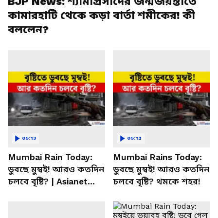
BJP News: শ্যামাপ্রসাদের জন্মজয়ন্তীতে
কামারহাটি থেকে কড়া বার্তা শমীকের! কী
বললেন?
05:13
05:12
Mumbai Rain Today:
Mumbai Rains Today:
ডুবছে মুম্বই! আরও কতদিন
ডুবছে মুম্বই! আরও কতদিন
চলবে বৃষ্টি? | Asianet
চলবে বৃষ্টি? থমকে শহর!
News Bangla