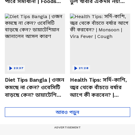
পারে সমাধান! | Foods
ভুল খাবার একদম নয়!
For Mental Health
সতর্ক করলেন পুষ্টিবিদ
23:37
21:28
Diet Tips Bangla | ওজন
Health Tips: সর্দি-কাশি,
কমছে না কেন? ওবেসিটি
জ্বর থেকে বাঁচতে বর্ষার
বাড়ছে কেন? ডায়াটেশিয়ান
আগে কী করবেন? |
জানালেন আসল কারণ
Monsoon | Vira Fever |
Cough
আরও পড়ুন