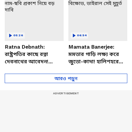
05:26
06:54
Ratna Debnath:
Mamata Banerjee:
রাষ্ট্রপতির কাছে রত্না
মমতার গাড়ি লক্ষ্য করে
দেবনাথের আবেদন!
জুতো-কাদা! হালিশহরে
‘অভয়া’র নাম-ছবি প্রকাশ
প্রবল বিক্ষোভ, ভাইরাল
নিয়ে বড় দাবি
সেই মুহূর্ত
আরও পড়ুন