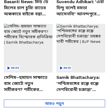
Basanti News: মিড ডে
Suvendu Adhikari: ‘এরা
মিলের চাল চুরি! রাতের
হিন্দু বলেই মমতা
অন্ধকারে বাইকে বস্তা
আসেননি!’ আনন্দপুরে
পাচার, বাসন্তীতে স্কুল
মমতার না আসার কারণ
চত্বরে তাণ্ডব
খোলসা করলেন শুভেন্দু
05:34
05:13
সেলিম–হুমায়ন সাক্ষাতে
Samik Bhattacharya:
বাম জোটে নতুন
‘পশ্চিমবঙ্গের রন্ধ্রে রন্ধ্রে
সমীকরণ? শমীকের
দেশবিরোধী চক্রান্ত!’
বিস্ফোরক প্রতিক্রিয়া |
ভয়ঙ্কর দাবী শমীকের |
Samik Bhattacharya
BJP News
আরও পড়ুন