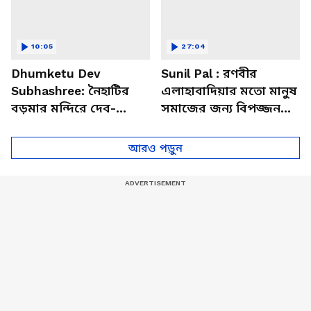
10:05
27:04
Dhumketu Dev
Sunil Pal : রণবীর
Subhashree: নৈহাটির
এলাহাবাদিয়ার মতো মানুষ
বড়মার মন্দিরে দেব-
সমাজের জন্য বিপজ্জনক :
শুভশ্রী, ধূমকেতু নিয়ে কী
সুনীল পাল
মানত এই জুটির?
আরও পড়ুন