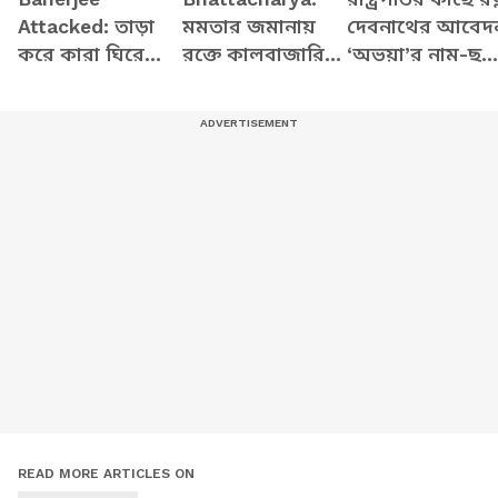
Attacked: তাড়া
মমতার জমানায়
দেবনাথের আবেদ
করে কারা ঘিরে
রক্তে কালবাজারি
‘অভয়া’র নাম-ছব
ধরল মমতার গাড়ি?
নিয়ে বিস্ফোরক
প্রকাশ নিয়ে বড়
ভাইরাল সেই মুহূর্ত
কাহিনী ফাঁস
দাবি
শমীকের
READ MORE ARTICLES ON