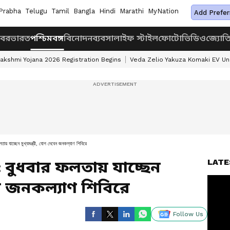
Prabha
Telugu
Tamil
Bangla
Hindi
Marathi
MyNation
Add Prefer
খবর
ভারত
পশ্চিমবঙ্গ
বিনোদন
ব্যবসা
লাইফ স্টাইল
ফোটো
ভিডিও
জ্যোত
akshmi Yojana 2026 Registration Begins
Veda Zelio Yakuza Komaki EV U
্ছেন মুখ্যমন্ত্রী, যোগ দেবেন জনকল্যাণ শিবিরে
LATE
 বুধবার ফলতায় যাচ্ছেন
বেন জনকল্যাণ শিবিরে
Follow Us