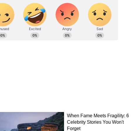
রা-ওরা'
Suvendu Adhikari: পাহাড়ের
ে জোর
সমস্যা সমাধানে বাড়ছে প্রত্যাশা?
ীর!
জোড়া কর্মসূচি নিয়ে উত্তরবঙ্গে
শুভেন্দু
য়ে দ্বিতীয়বার কলকাতা হাইকোর্টে গেলেন প্রাক্তন
বনীপুর কেন্দ্রের নির্বাচনের ফলাফলকে চ্যালেঞ্জ করে তিনি
ার দুপুরে আচমকাই মমতা বন্দ্যোপাধ্যায় হাইকোর্টে
ীবী সাংসদ কল্যাণ বন্দ্যোপাধ্যায়। সূত্রের খবর
ে চ্যালেঞ্জ করেই তিনি হলফনামা দাখিল করেছেন।
ইকোর্টে গিয়েছিলেন প্রাক্তন মুখ্যমন্ত্রী মমতা
তী অশান্তির মামলায় সওয়াল করতে গিয়েছিলেন। সেবার
 মুখেও পড়তে হয়েছিল তাঁখএ। এজলাস থেকে মমতা
ষোভের মুখে পড়েন। সেখানেই তাঁকে লক্ষ্য করে চোর
 পর প্রায় ১ মাস পরেই ১৬ জুন মমতা আবার