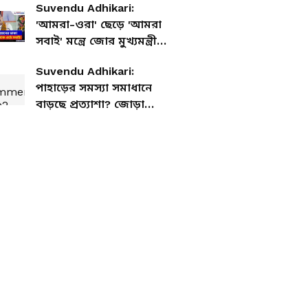
Suvendu Adhikari:
'আমরা-ওরা' ছেড়ে 'আমরা
সবাই' মন্ত্রে জোর মুখ্যমন্ত্রী
শুভেন্দু অধিকারীর! বললেন
Suvendu Adhikari:
বড় কথা
পাহাড়ের সমস্যা সমাধানে
বাড়ছে প্রত্যাশা? জোড়া
কর্মসূচি নিয়ে উত্তরবঙ্গে
শুভেন্দু