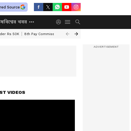
red Source
িষ
বিশ্বের খবর
nder Rs 50K
8th Pay Commission
Chhatravriti Yojana
WB Annapurna Yo
ST VIDEOS