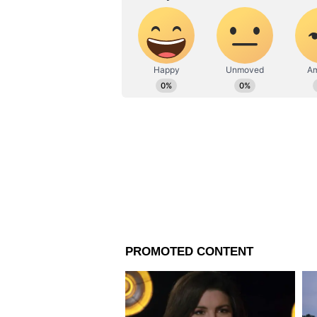
Suvendu Adhikari: 'আম
ছেড়ে 'আমরা সবাই' মন্ত্র
মুখ্যমন্ত্রী শুভেন্দু অধিকার
বললেন বড় কথা
বিধানসভা নির্বাচনে হারের পর এই নি
মুখ্যমন্ত্রী মমতা বন্দ্যোপাধ্যায়। ভা
হাইকোর্টের দ্বারস্থ হয়েছেন। মঙ্গলব
উপস্থিত হন। তাঁর সঙ্গে ছিলেন আইনজ
ভবানীপুরে শুভেন্দু অধিকারীর জয়ক
এর আগে ২০২৬ সালের ১৪ মে কলকাতা হা
বন্দ্যোপাধ্যায়। সেবার ভোট পরবর্
আইনজীবীদের একাংশের বিক্ষোভের
বন্দ্যোপাধ্যায় বের হওয়ার সময় বিক্
চোর স্লোগান দেওয়া হয়। এই ঘটনার
কলকাতা হাইকোর্টের দ্বারস্থ হলেন।