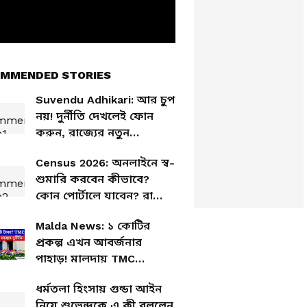
MMENDED STORIES
Suvendu Adhikari: আর চুপ
নয়! দুর্নীতি দেখলেই ফোন
করুন, রাজ্যের নতুন
হেল্পলাইন নিয়ে বড় ঘোষণা
Census 2026: অনলাইনে স্ব-
মুখ্যমন্ত্রীর
শুমারি করবেন কীভাবে?
কোন পোর্টালে যাবেন? রাজ্যে
জনগণনা শুরুর আগে জানুন
Malda News: ১ কোটির
প্রকল্প এখন আবর্জনার
পাহাড়! মালদায় TMC
আমলের প্রকল্প নিয়ে
ধর্মতলা হিংসায় গুন্ডা আইন
বিস্ফোরক অভিযোগ
নিয়ে শুভেন্দুকে এ কী বললেন