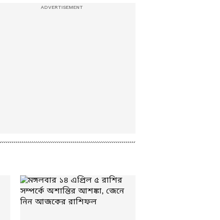
'বাবরি' MLA?