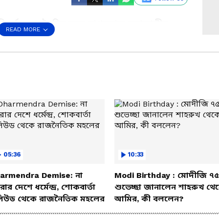
ুন বিতর্ক। মঞ্চ তৈরির জন্য মাপজোক চলাকালীন
READ MORE
ৃণমূল নেতা কুণাল ঘোষ ও দোলা সেন-সহ
র হয়েছে। পাশাপাশি তাঁদের তলবও করা হচ্ছে
ের মুখপাত্র তথা বিধায়ক কুণাল ঘোষ বললেন,
রাপির নিন্দা করে কুণাল বললেন, এক মাঘে শীত
s a Preferred Source
05:36
10:33
armendra Demise: না
Modi Birthday : মোদীজি ৭৫
ার দেশে ধর্মেন্দ্র, শোকবার্তা
শুভেচ্ছা জানালেন শাহরুখ থে
িউড থেকে রাজনৈতিক মহলের
আমির, কী বললেন?