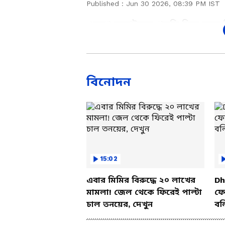
Published :
Jun 30 2026, 08:39 PM IST
একুশে জুলাইয়ের প্রস্তুতি ঘিরে নত
রাস্তা আটকে দেওয়ার অভিযোগে ত
একাধিকের বিরুদ্ধে এফআইআর দায়ে
বলে সূত্রের খবর। এই নিয়ে তৃণমূল
প্রেমপত্র এলে জবাব দেবো। ডিম থে
বিনোদন
যায় না।
Add Asianetnews Bangla a
15:02
এবার মিমির বিরুদ্ধে ২০ লাখের
Dh
মামলা! জেল থেকে ফিরেই পাল্টা
ফের
চাল তনয়ের, দেখুন
বল