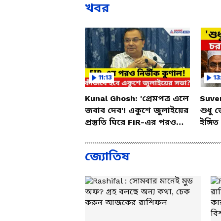
খবর
11:13
13
Kunal Ghosh: 'প্রেমপত্র এলে
Suve
জবাব দেব'! একুশে জুলাইয়ের
শুধু 
প্রস্তুতি ঘিরে FIR-এর পরও
ইঙ্গিত 
নির্ভীক কুণাল
Asia
জ্যোতিষ