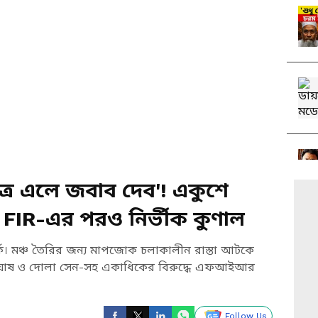
ত্র এলে জবাব দেব'! একুশে
রে FIR-এর পরও নির্ভীক কুণাল
িতর্ক। মঞ্চ তৈরির জন্য মাপজোক চলাকালীন রাস্তা আটকে
 ঘোষ ও দোলা সেন-সহ একাধিকের বিরুদ্ধে এফআইআর
Follow Us