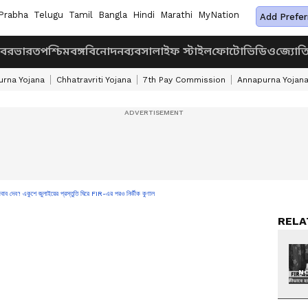
Prabha
Telugu
Tamil
Bangla
Hindi
Marathi
MyNation
Add Prefer
খবর
ভারত
পশ্চিমবঙ্গ
বিনোদন
ব্যবসা
লাইফ স্টাইল
ফোটো
ভিডিও
জ্যোত
rna Yojana
Chhatravriti Yojana
7th Pay Commission
Annapurna Yojan
ব'! একুশে জুলাইয়ের প্রস্তুতি ঘিরে FIR-এর পরও নির্ভীক কুণাল
RELA
NO