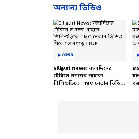
অন্যান্য ভিডিও
03:59
Siliguri News: জন্মদিনের
Ba
টেবিলে নগদের পাহাড়!
চা
শিলিগুড়িতে TMC নেতার ভিডিও
বস্
ঘিরে তোলপাড় | BJP
তাণ