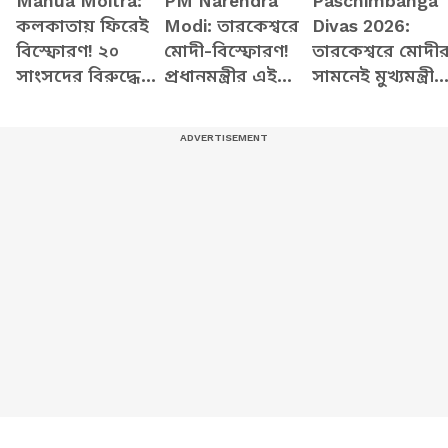
Mahua Moitra:
PM Narendra
Paschimbanga
কলকাতায় ফিরেই
Modi: তারকেশ্বরে
Divas 2026:
বিস্ফোরণ! ২০
মোদী-বিস্ফোরণ!
তারকেশ্বরে মোদী
সাংসদের বিরুদ্ধে
প্রধানমন্ত্রীর এই
সামনেই মুখ্যমন্ত্রী
গুরুতর অভিযোগ!
ভাষণে বাংলার
শুভেন্দুর
কী জানালেন
রাজনীতিতে বড়
মাস্টারস্ট্রোক! তুম
মহুয়া?
ঝড়!
শোরগোল! কী
ঘোষণা করলেন?