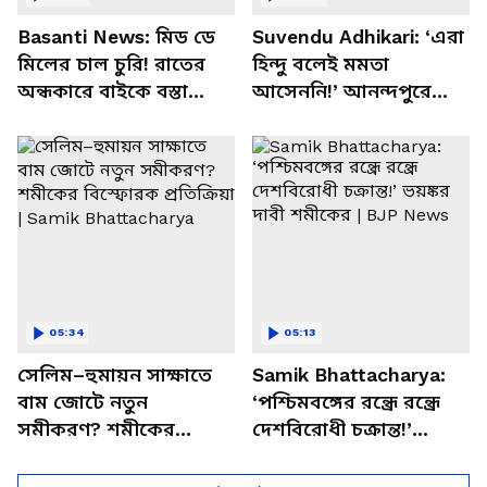
Basanti News: মিড ডে
Suvendu Adhikari: ‘এরা
মিলের চাল চুরি! রাতের
হিন্দু বলেই মমতা
অন্ধকারে বাইকে বস্তা
আসেননি!’ আনন্দপুরে
পাচার, বাসন্তীতে স্কুল
মমতার না আসার কারণ
চত্বরে তাণ্ডব
খোলসা করলেন শুভেন্দু
05:34
05:13
সেলিম–হুমায়ন সাক্ষাতে
Samik Bhattacharya:
বাম জোটে নতুন
‘পশ্চিমবঙ্গের রন্ধ্রে রন্ধ্রে
সমীকরণ? শমীকের
দেশবিরোধী চক্রান্ত!’
বিস্ফোরক প্রতিক্রিয়া |
ভয়ঙ্কর দাবী শমীকের |
Samik Bhattacharya
BJP News