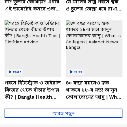
না? ভুলটা কোথায়? এবার
মে মাসের তীব্র গরমে ত্বক
এই ডায়েটেই কমবে ওজন!
ও চুলের জেল্লা ধরে রাখার
| Summer Weight Gain
ম্যাজিক উপায়!
Problem | Diet
19:27
15:49
গরমে হিটস্ট্রোক ও ভাইরাল
৪০ বছর বয়সেও ত্বক
ফিভার থেকে বাঁচার উপায়
থাকবে ১৮-র মত! জানুন
কী? | Bangla Health
কোলাজেনের জাদু | What
Tips | Dietitian Advice
is Collagen | Asianet
News Bangla
আরও পড়ুন