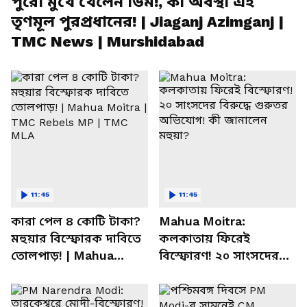
পুরো মুখে খেলেন ডিম!, কী অবস্থা এই
তৃণমূল পুরপ্রধানের! | Jiaganj Azimganj |
TMC News | Murshidabad
11:45
11:45
কারা পেল ৪ কোটি টাকা?
Mahua Moitra:
মহুয়ার বিস্ফোরক দাবিতে
কলকাতায় ফিরেই
তোলপাড়! | Mahua
বিস্ফোরণ! ২০ সাংসদের
Moitra | TMC Rebels
বিরুদ্ধে গুরুতর অভিযোগ!
MP | TMC MLA
কী জানালেন মহুয়া?