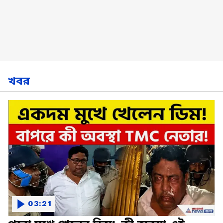
খবর
03:21