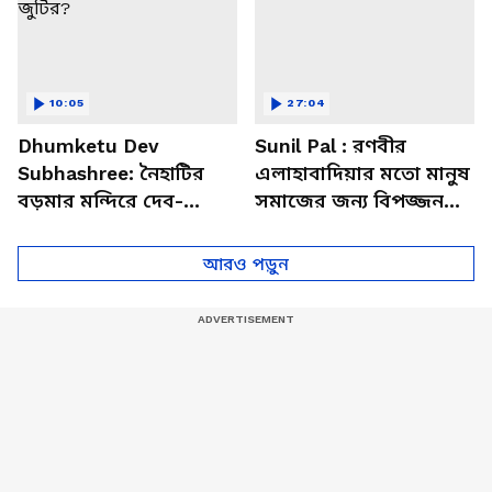
10:05
27:04
Dhumketu Dev
Sunil Pal : রণবীর
Subhashree: নৈহাটির
এলাহাবাদিয়ার মতো মানুষ
বড়মার মন্দিরে দেব-
সমাজের জন্য বিপজ্জনক :
শুভশ্রী, ধূমকেতু নিয়ে কী
সুনীল পাল
মানত এই জুটির?
আরও পড়ুন