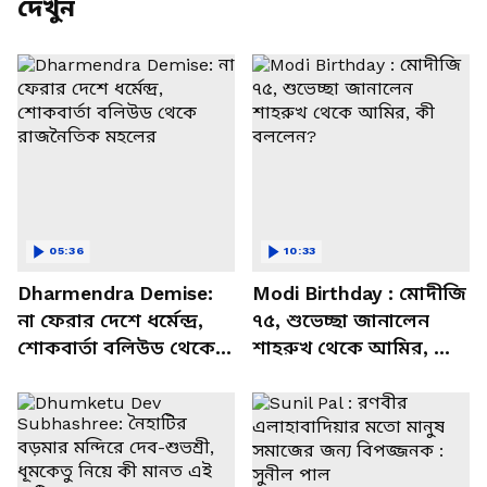
দেখুন
05:36
10:33
Dharmendra Demise:
Modi Birthday : মোদীজি
না ফেরার দেশে ধর্মেন্দ্র,
৭৫, শুভেচ্ছা জানালেন
শোকবার্তা বলিউড থেকে
শাহরুখ থেকে আমির, কী
রাজনৈতিক মহলের
বললেন?