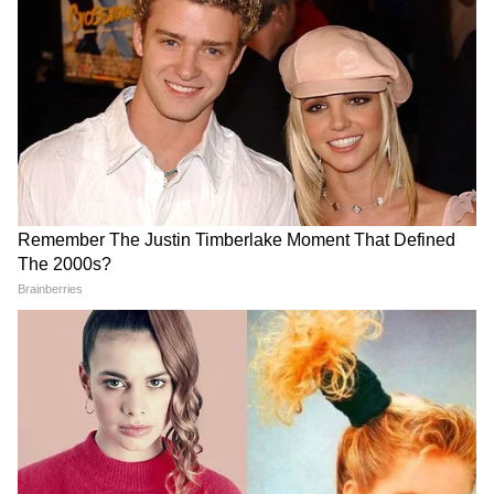
Related Articles
Suvendu Adhikari: 'অন্যায়ের সঙ্গে আপোষ নয়',
কাজ শুরুর প্রথম দিনই আমলাদের সতর্কবার্তা শুভেন্দুর
Electoral Roll: ভোটার তালিকার বিস্তর অভিযোগ
নিয়ে শীর্ষ আদালতে TMC, কী বলল সুপ্রিম কোর্ট?
3
5