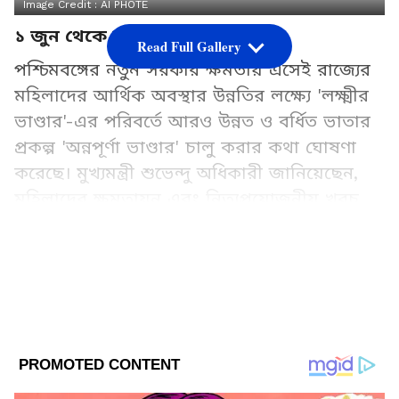
Image Credit :
AI PHOTE
১ জুন থেকে অন্নপূর্ণা ভাণ্ডার
Read Full Gallery
পশ্চিমবঙ্গের নতুন সরকার ক্ষমতায় এসেই রাজ্যের
মহিলাদের আর্থিক অবস্থার উন্নতির লক্ষ্যে 'লক্ষ্মীর
ভাণ্ডার'-এর পরিবর্তে আরও উন্নত ও বর্ধিত ভাতার
প্রকল্প 'অন্নপূর্ণা ভাণ্ডার' চালু করার কথা ঘোষণা
করেছে। মুখ্যমন্ত্রী শুভেন্দু অধিকারী জানিয়েছেন,
মহিলাদের ক্ষমতায়ন এবং নিত্যপ্রয়োজনীয় খরচ
মেটাতে এই প্রকল্প এক যুগান্তকারী ভূমিকা নেবে।
Add Asianetnews Bangla as a Preferred
Source
2
5