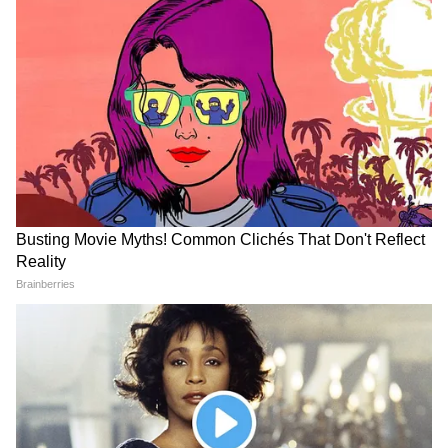
Image Credit :
AI PHOTE
কারা পাবেন এই টাকা?
আগামী ১ জুন থেকে চালু হতে যাওয়া এই প্রকল্পে
আর্থিক সহায়তার পরিমাণ উল্লেখযোগ্যভাবে
বাড়ানো হয়েছে।
মাসিক ভাতা: জাতি-ধর্ম নির্বিশেষে রাজ্যের যোগ্য
মহিলারা প্রতি মাসে ৩,০০০ টাকা সরাসরি ব্যাংক
অ্যাকাউন্টে (DBT) পাবেন। কারণ, তৃণমূল
কংগ্রেসের সময়ে পূর্ববর্তী প্রকল্পে জাতিগত বিভাজন
থাকলেও, অন্নপূর্ণা ভাণ্ডারে সমস্ত সাধারণ ও
সংরক্ষিত শ্রেণীর মহিলাদের জন্য সমান ভাতার