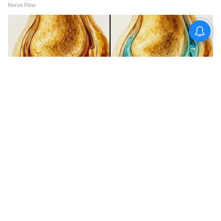
West Bengal News (পশ্চিমবঙ্গের খবর): Read In
depth coverage of West Bengal News Today
in Bengali including West Bengal Political,
Education, Crime, Weather and Common
man issues news at Asianet News Bangla.
ABOUT THE AUTHOR
Moumita Poddar