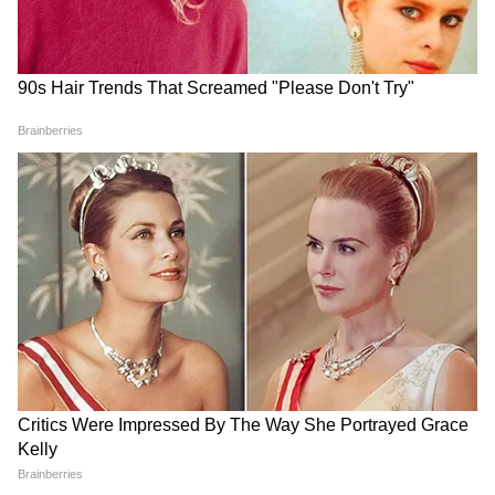
Image Credit :
Asianet News
মহিলাদের জন্য ফ্রি বাস পরিষেবা
এদিন রাজ্য সরকারের তরফে অন্নপূর্ণা ভাণ্ডারের
পাশাপাশি ১ জুন থেকেই মহিলারা সরকারি বাসে
বিনামূল্যে যাতায়াতের সুবিধাও পাবেন বলেও
জানানো হয়েছে।
4
5
Image Credit :
Asianet News