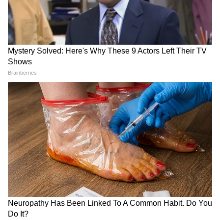
Image Credit :
AI
আবেদনের জন্য করণীয় কী কী?
আবেদনকারীকে পশ্চিমবঙ্গের স্থায়ী বাসিন্দা হতে
হবে।
আবেদনকারীর নিজস্ব আধার লিঙ্কড ব্যাংক
অ্যাকাউন্ট থাকতে হবে।
সাধারণত ২৫ থেকে ৬০ বছর বয়সী মহিলারা এই
প্রকল্পের আওতায় আসবেন।
প্রয়োজনীয় নথি: আধার কার্ড, ভোটার কার্ড, রেশন
কার্ড এবং ব্যাংক পাসবইয়ের কপি।
LATEST VIDEOS