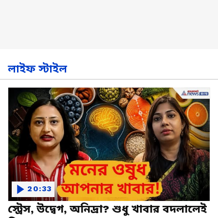
লাইফ স্টাইল
20:33
স্ট্রেস, উদ্বেগ, অনিদ্রা? শুধু খাবার বদলালেই