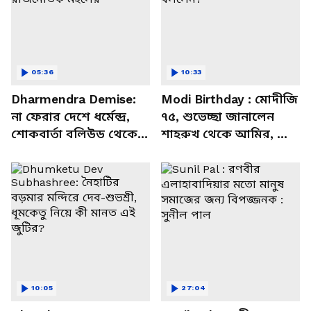
05:36
10:33
Dharmendra Demise:
Modi Birthday : মোদীজি
না ফেরার দেশে ধর্মেন্দ্র,
৭৫, শুভেচ্ছা জানালেন
শোকবার্তা বলিউড থেকে
শাহরুখ থেকে আমির, কী
রাজনৈতিক মহলের
বললেন?
10:05
27:04