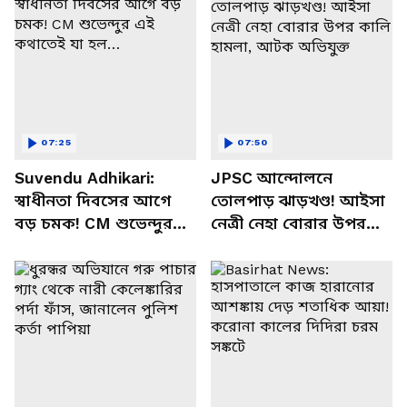
07:25
07:50
Suvendu Adhikari:
JPSC আন্দোলনে
স্বাধীনতা দিবসের আগে
তোলপাড় ঝাড়খণ্ড! আইসা
বড় চমক! CM শুভেন্দুর
নেত্রী নেহা বোরার উপর
এই কথাতেই যা হল…
কালি হামলা, আটক
অভিযুক্ত