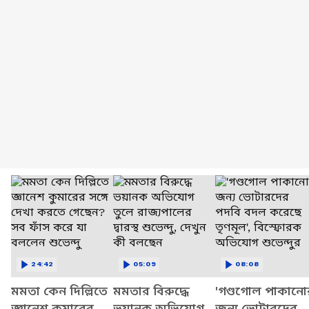
24:42
05:09
08:08
মমতা কেন দিল্লিতে
মমতার বিরুদ্ধে
'গণ্ডগোল পাকানো
জ্ঞানেশ কুমারের
ভয়ানক অভিযোগ
জন্য ভোটারদের