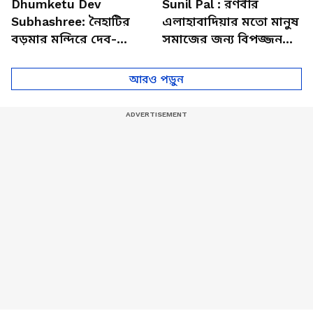
Dhumketu Dev
Sunil Pal : রণবীর
Subhashree: নৈহাটির
এলাহাবাদিয়ার মতো মানুষ
বড়মার মন্দিরে দেব-
সমাজের জন্য বিপজ্জনক :
শুভশ্রী, ধূমকেতু নিয়ে কী
সুনীল পাল
মানত এই জুটির?
আরও পড়ুন