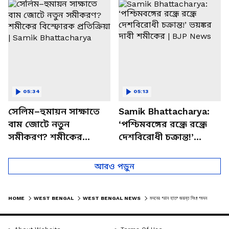
চত্বরে তাণ্ডব
খোলসা করলেন শুভেন্দু
05:34
05:13
সেলিম–হুমায়ন সাক্ষাতে
Samik Bhattacharya:
বাম জোটে নতুন
‘পশ্চিমবঙ্গের রন্ধ্রে রন্ধ্রে
সমীকরণ? শমীকের
দেশবিরোধী চক্রান্ত!’
বিস্ফোরক প্রতিক্রিয়া |
ভয়ঙ্কর দাবী শমীকের |
Samik Bhattacharya
BJP News
আরও পড়ুন
HOME
WEST BENGAL
WEST BENGAL NEWS
মদনের 'ডান হাত' জয়ন্ত সিং! 'মদন পুরো নাটক করছে' বিস্ফোরক অর্জুন সিং, দেখুন