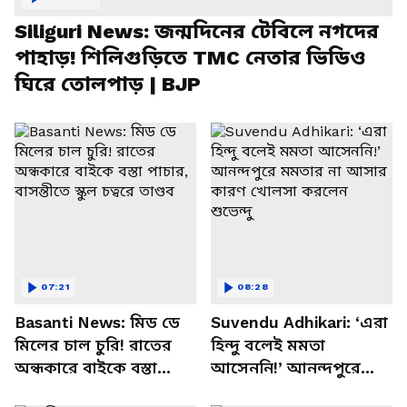
Siliguri News: জন্মদিনের টেবিলে নগদের
পাহাড়! শিলিগুড়িতে TMC নেতার ভিডিও
ঘিরে তোলপাড় | BJP
07:21
08:28
Basanti News: মিড ডে
Suvendu Adhikari: ‘এরা
মিলের চাল চুরি! রাতের
হিন্দু বলেই মমতা
অন্ধকারে বাইকে বস্তা
আসেননি!’ আনন্দপুরে
পাচার, বাসন্তীতে স্কুল
মমতার না আসার কারণ