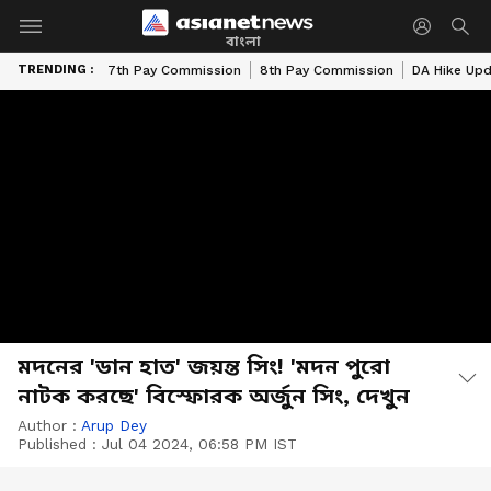
বাংলা
TRENDING :
7th Pay Commission
8th Pay Commission
DA Hike Up
মদনের 'ডান হাত' জয়ন্ত সিং! 'মদন পুরো
নাটক করছে' বিস্ফোরক অর্জুন সিং, দেখুন
Author :
Arup Dey
Published :
Jul 04 2024, 06:58 PM IST