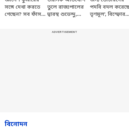
সঙ্গে দেখা করতে
তুলে রাজ্যপালের
পদবি বদল করেছ
গেছেন? সব ফাঁস
দ্বারস্থ শুভেন্দু,
তৃণমূল', বিস্ফোর
করে যা বললেন
দেখুন কী বলছেন
অভিযোগ শুভেন্দু
শুভেন্দু
বিনোদন