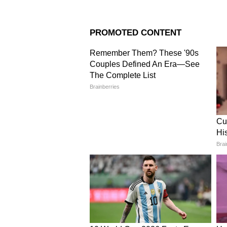
Image Credit :
Asianet News
পরিচিত দৃশ্য
মমতা বন্দ্যোপাধ্যায়ের জন্য এটা খ
করতে দেখা গেছে। মোমো তৈরি করেছেন
তৈরি করেছেন।
4
10