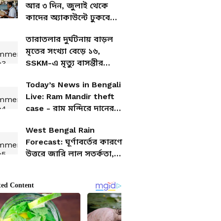
আর ৩ দিন, জুলাই থেকে
কাদের অ্যাকাউন্টে ঢুকবে
অন্নপূর্ণা ভাণ্ডার? বাদ পড়বেন
তারাতলার দুর্ঘটনায় বাড়ল
কারা?
মৃতের সংখ্যা বেড়ে ১৬,
SSKM-এ মৃত্যু বাসন্তীর
বাসিন্দার
Today’s News in Bengali
Live: Ram Mandir theft
case - রাম মন্দিরে দানের
লুঠ হওয়া ৮০ লক্ষ টাকা
West Bengal Rain
উদ্ধার, ট্রাস্টিদের ওপর নজর
Forecast: ঘূর্ণাবর্তের কারণে
পুলিশের
উত্তরে জারি লাল সতর্কতা,
কবে থেকে অতিভারী বৃষ্টিতে
ভাসবে দক্ষিণবঙ্গ?