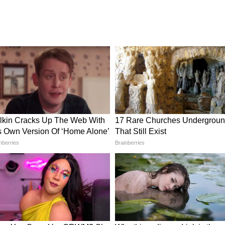
ুবই পরিচিত দৃশ্য। কারণ এর আগেই তাঁকে চা তৈরি
। রাস্তার ধারের ছোট্ট দোকানে দাঁড়িয়ে ঝালমুড়িও