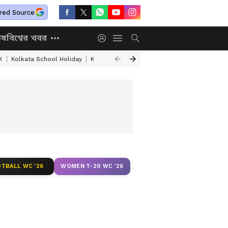
red Source
িষ
বিশ্বের খবর
K
Kolkata School Holiday
Kolkata Weather Update
West Bengal Wea
TBALL WC '26
WOMEN T-20 WC '26