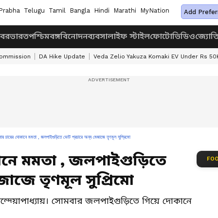
Prabha
Telugu
Tamil
Bangla
Hindi
Marathi
MyNation
Add Prefer
খবর
ভারত
পশ্চিমবঙ্গ
বিনোদন
ব্যবসা
লাইফ স্টাইল
ফোটো
ভিডিও
জ্যোত
Commission
DA Hike Update
Veda Zelio Yakuza Komaki EV Under Rs 50
সায় চায়ের দোকানে মমতা , জলপাইগুড়িতে ভোট প্রচারে অন্য মেজাজে তৃণমূল সুপ্রিমো
নে মমতা , জলপাইগুড়িতে
FOO
জাজে তৃণমূল সুপ্রিমো
ন্দ্য়োপাধ্যায়। সোমবার জলপাইগুড়িতে গিয়ে দোকানে