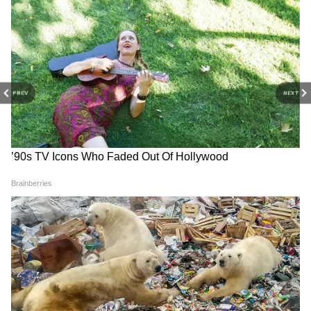
খবর) - Read Latest west bengal News
(বাংলায় পশ্চিমবঙ্গের খবর) headlines, LIVE
Updates at Asianet News Bangla.
PREV
NEXT
RECOMMENDED STORIES