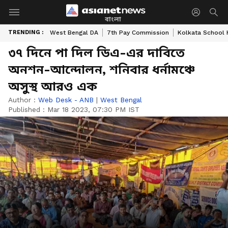
বাংলা
TRENDING :
West Bengal DA
7th Pay Commission
Kolkata School 
৩৭ দিনে পা দিল ডিএ-এর দাবিতে
অনশন-আন্দোলন, শনিবার ধর্নামঞ্চে
অসুস্থ আরও এক
Author :
Web Desk - ANB
|
West Bengal
Published :
Mar 18 2023, 07:30 PM IST