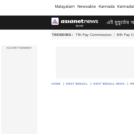
Malayalam
Newsable
Kannada
Kannada
এই মুহূর্তের 
TRENDING :
7th Pay Commission
8th Pay 
HOME
WEST BENGAL
WEST BENGAL NEWS
ফের 