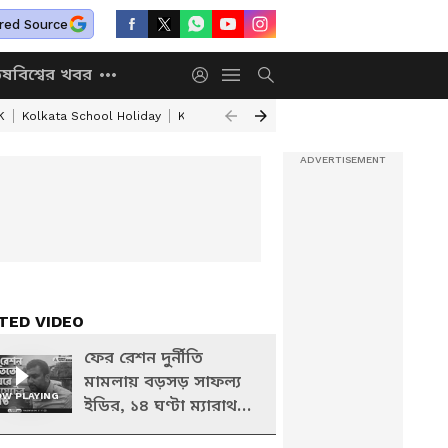
red Source
িষ
বিশ্বের খবর
K
Kolkata School Holiday
Kolkata Weather Update
West Bengal Wea
TED VIDEO
ফের রেশন দুর্নীতি
মামলায় বড়সড় সাফল্য
W PLAYING
ইডির, ১৪ ঘণ্টা ম্যারাথন
জেরা করে গ্রেফতার