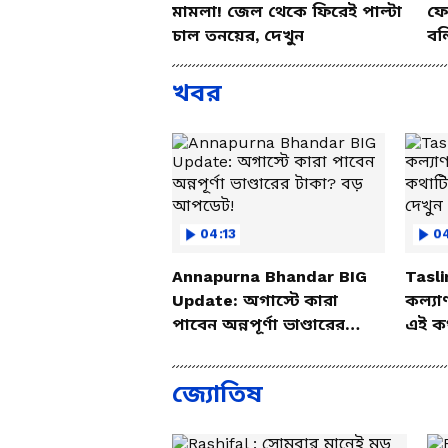
মামলা! জেল থেকে ফিরেই পাল্টা
ফের
চাল তনয়ের, দেখুন
বল
খবর
04:13
04
Annapurna Bhandar BIG
Tasl
Update: অগাস্টে কারা
কল্যা
পাবেন অন্নপূর্ণা ভাণ্ডারের
এই ক
টাকা? বড় আপডেট!
দেখুন
জ্যোতিষ