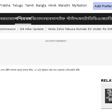
Prabha
Telugu
Tamil
Bangla
Hindi
Marathi
MyNation
Add Prefer
খবর
ভারত
পশ্চিমবঙ্গ
বিনোদন
ব্যবসা
লাইফ স্টাইল
ফোটো
ভিডিও
জ্যোত
Commission
DA Hike Update
Veda Zelio Yakuza Komaki EV Under Rs 50
রেশন দুর্নীতি মামলায় বড়সড় সাফল্য ইডির, ১৪ ঘণ্টা ম্যারাথন জেরা করে গ্রেফতার হেভিওয়েটের ঘনিষ্ঠ
RELA
NO