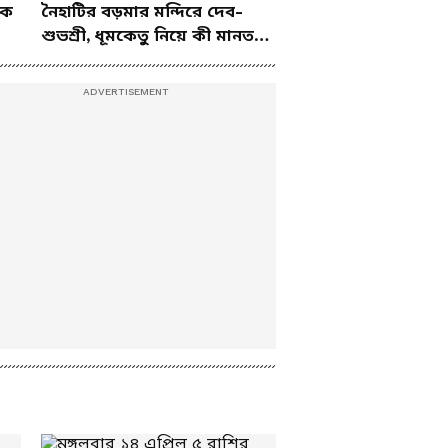
কে
নৈহাটির বড়মার মন্দিরে দেব-
বিরাট চ্য়ালেঞ্জ
Budget 2026: শিলিগুড়ি
শুভশ্রী, ধূমকেতু নিয়ে কী মানত
পাচ্ছে বুলেট ট্রেন! বাজেটে
এই জুটির?
ঘোষণার পর কী বললেন
বিধায়ক শঙ্কর ঘোষ