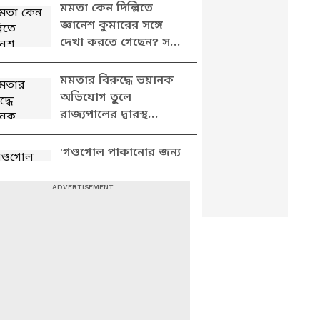
হেভিওয়েটের ঘনিষ্ঠ
মমতা কেন দিল্লিতে
জ্ঞানেশ কুমারের সঙ্গে
দেখা করতে গেছেন? সব
ফাঁস করে যা বললেন
শুভেন্দু
মমতার বিরুদ্ধে ভয়ানক
অভিযোগ তুলে
রাজ্যপালের দ্বারস্থ
শুভেন্দু, দেখুন কী বলছেন
'গণ্ডগোল পাকানোর জন্য
ভোটারদের পদবি বদল
করেছে তৃণমূল',
বিস্ফোরক অভিযোগ
শুভেন্দুর
কেন দিল্লির বঙ্গভবন
পুলিশ ঘিরে ফেলেছিল?
সাফ জানালেন শুভেন্দু
অধিকারী
দিল্লির বঙ্গভবনে পুলিশের
তল্লাশি? পাল্টা আক্রমণে