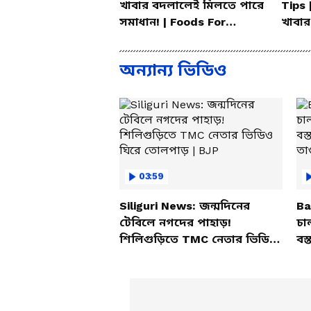
খাবার বদলালেই মিলতে পারে
Tips 
সমাধান! | Foods For
খাবার
Mental Health
করলেন
অন্যান্য ভিডিও
03:59
Siliguri News: জন্মদিনের
Ba
টেবিলে নগদের পাহাড়!
চা
শিলিগুড়িতে TMC নেতার ভিডিও
বস্
ঘিরে তোলপাড় | BJP
তাণ