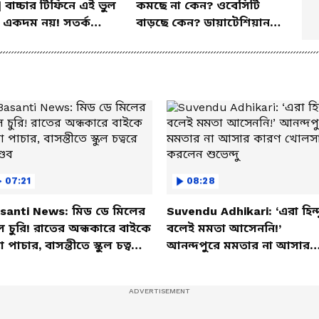
| বাচ্চার টিফিনে এই ভুল
কমছে না কেন? ওবেসিটি
 একদম নয়! সতর্ক
বাড়ছে কেন? ডায়াটেশিয়ান
 পুষ্টিবিদ
জানালেন আসল কারণ
07:21
08:28
santi News: মিড ডে মিলের
Suvendu Adhikari: ‘এরা হিন্দ
ল চুরি! রাতের অন্ধকারে বাইকে
বলেই মমতা আসেননি!’
তা পাচার, বাসন্তীতে স্কুল চত্বরে
আনন্দপুরে মমতার না আসার
্ডব
কারণ খোলসা করলেন শুভেন্দু