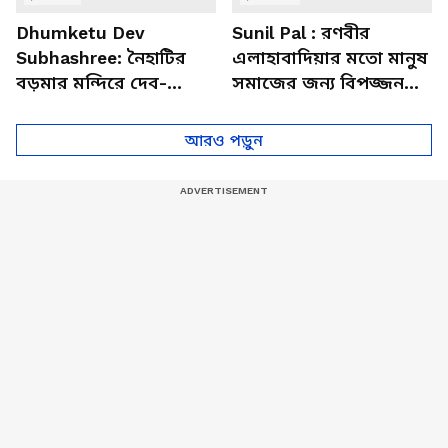
Dhumketu Dev
Sunil Pal : রণবীর
Subhashree: নৈহাটির
এলাহাবাদিয়ার মতো মানুষ
বড়মার মন্দিরে দেব-
সমাজের জন্য বিপজ্জনক :
শুভশ্রী, ধূমকেতু নিয়ে কী
সুনীল পাল
মানত এই জুটির?
আরও পড়ুন