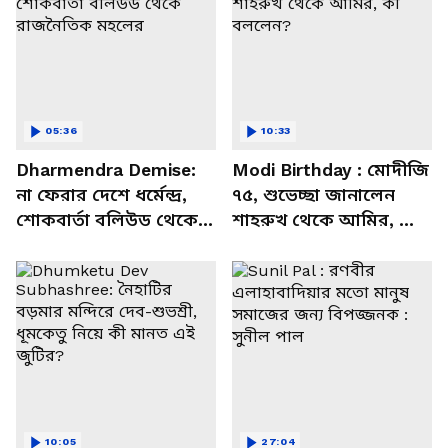
05:36
10:33
Dharmendra Demise:
Modi Birthday : মোদীজি
না ফেরার দেশে ধর্মেন্দ্র,
৭৫, শুভেচ্ছা জানালেন
শোকবার্তা বলিউড থেকে
শাহরুখ থেকে আমির, কী
রাজনৈতিক মহলের
বললেন?
10:05
27:04