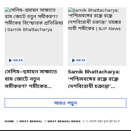
পাচার, বাসন্তীতে স্কুল
মমতার না আসার কারণ
চত্বরে তাণ্ডব
খোলসা করলেন শুভেন্দু
05:34
05:13
সেলিম–হুমায়ন সাক্ষাতে
Samik Bhattacharya:
বাম জোটে নতুন
‘পশ্চিমবঙ্গের রন্ধ্রে রন্ধ্রে
সমীকরণ? শমীকের
দেশবিরোধী চক্রান্ত!’
বিস্ফোরক প্রতিক্রিয়া |
ভয়ঙ্কর দাবী শমীকের |
Samik Bhattacharya
BJP News
আরও পড়ুন
HOME
WEST BENGAL
WEST BENGAL NEWS
'ও যেখানেই থাকুক চুলের মুঠি ধরে টেনে নিয়ে আসুক' শওকত মোল্লাকে হুঁশিয়ারি শুভেন্দুর!