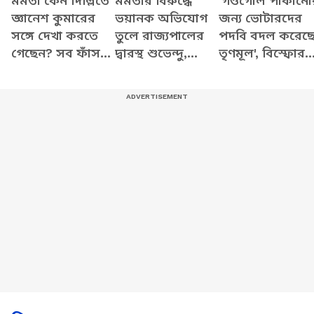
মমতা কেন দিল্লিতে
মমতার বিরুদ্ধে
'গণ্ডগোল পাকানো
জ্ঞানেশ কুমারের
ভয়ানক অভিযোগ
জন্য ভোটারদের
সঙ্গে দেখা করতে
তুলে রাজ্যপালের
পদবি বদল করেছ
গেছেন? সব ফাঁস
দ্বারস্থ শুভেন্দু,
তৃণমূল', বিস্ফোর
করে যা বললেন
দেখুন কী বলছেন
অভিযোগ শুভেন্দু
শুভেন্দু