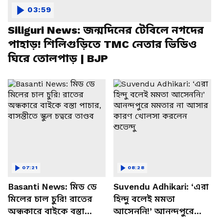
03:59
Siliguri News: জন্মদিনের টেবিলে নগদের
পাহাড়! শিলিগুড়িতে TMC নেতার ভিডিও
ঘিরে তোলপাড় | BJP
07:21
08:28
Basanti News: মিড ডে
Suvendu Adhikari: ‘এরা
মিলের চাল চুরি! রাতের
হিন্দু বলেই মমতা
অন্ধকারে বাইকে বস্তা
আসেননি!’ আনন্দপুরে