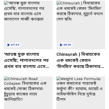
07:22
05:10
'আতঙ্ক মুক্ত বাংলায়
Chinsurah | বিধায়কের
এসেছি', পালাবদলের পর
এক ধমকেই কেমন
প্রথম বার বাংলায় এসে
'মিনমিন' করছে ঠিকাদার,
জানালেন সাধ্বী ঋতম্ভরা
মুহূর্তে বদলে গেল ছবি!