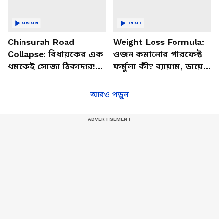
05:09
19:01
Chinsurah Road
Weight Loss Formula:
Collapse: বিধায়কের এক
ওজন কমানোর পারফেক্ট
ধমকেই সোজা ঠিকাদার!
ফর্মুলা কী? ব্যায়াম, ডায়েট
চুঁচুড়ায় কাজের নামে
ও লাইফস্টাইল নিয়ে দুর্দান্ত
জালিয়াতি?
টিপস
আরও পড়ুন