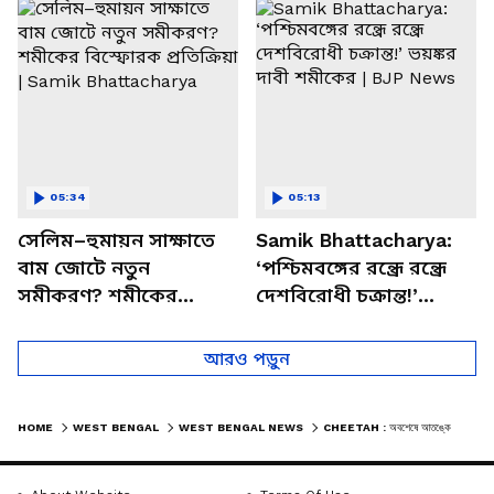
চত্বরে তাণ্ডব
খোলসা করলেন শুভেন্দু
05:34
05:13
সেলিম–হুমায়ন সাক্ষাতে
Samik Bhattacharya:
বাম জোটে নতুন
‘পশ্চিমবঙ্গের রন্ধ্রে রন্ধ্রে
সমীকরণ? শমীকের
দেশবিরোধী চক্রান্ত!’
বিস্ফোরক প্রতিক্রিয়া |
ভয়ঙ্কর দাবী শমীকের |
Samik Bhattacharya
BJP News
আরও পড়ুন
HOME
WEST BENGAL
WEST BENGAL NEWS
CHEETAH : অবশেষে আতঙ্কের অবসান! ডুয়ার্সের চা বাগানে খাচাবন্দি চিতা বাঘ