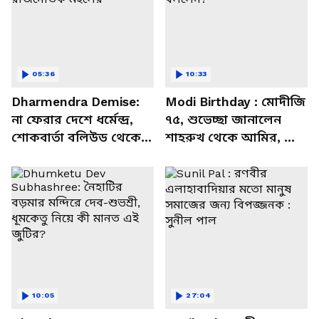
05:36
10:33
Dharmendra Demise:
Modi Birthday : মোদীজি
না ফেরার দেশে ধর্মেন্দ্র,
৭৫, শুভেচ্ছা জানালেন
শোকবার্তা বলিউড থেকে
শাহরুখ থেকে আমির, কী
রাজনৈতিক মহলের
বললেন?
10:05
27:04