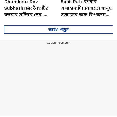
Dhumketu Dev
Sunil Pal : রণবীর
Subhashree: নৈহাটির
এলাহাবাদিয়ার মতো মানুষ
বড়মার মন্দিরে দেব-
সমাজের জন্য বিপজ্জনক :
শুভশ্রী, ধূমকেতু নিয়ে কী
সুনীল পাল
মানত এই জুটির?
আরও পড়ুন