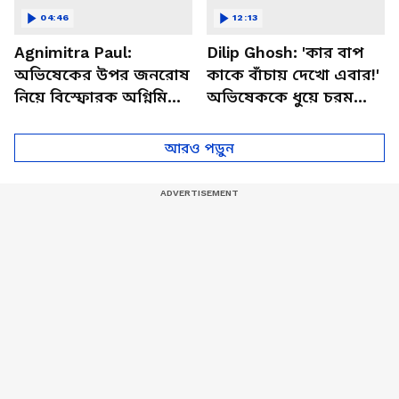
04:46
12:13
Agnimitra Paul:
Dilip Ghosh: 'কার বাপ
অভিষেকের উপর জনরোষ
কাকে বাঁচায় দেখো এবার!'
নিয়ে বিস্ফোরক অগ্নিমিত্রা
অভিষেককে ধুয়ে চরম
পাল! ছাড়লেন না
কথা দিলীপের
মমতাকেও
আরও পড়ুন