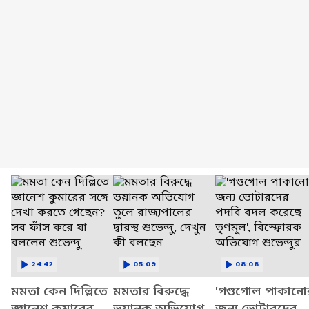
24:42
05:09
08:08
মমতা কেন দিল্লিতে
মমতার বিরুদ্ধে
'গণ্ডগোল পাকানো
জ্ঞানেশ কুমারের
ভয়ানক অভিযোগ
জন্য ভোটারদের