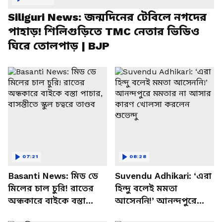
Siliguri News: জন্মদিনের টেবিলে নগদের
পাহাড়! শিলিগুড়িতে TMC নেতার ভিডিও
ঘিরে তোলপাড় | BJP
07:21
08:28
Basanti News: মিড ডে
Suvendu Adhikari: ‘এরা
মিলের চাল চুরি! রাতের
হিন্দু বলেই মমতা
অন্ধকারে বাইকে বস্তা
আসেননি!’ আনন্দপুরে
পাচার, বাসন্তীতে স্কুল
মমতার না আসার কারণ