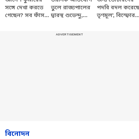
সঙ্গে দেখা করতে
তুলে রাজ্যপালের
পদবি বদল করেছ
গেছেন? সব ফাঁস
দ্বারস্থ শুভেন্দু,
তৃণমূল', বিস্ফোর
করে যা বললেন
দেখুন কী বলছেন
অভিযোগ শুভেন্দু
শুভেন্দু
বিনোদন